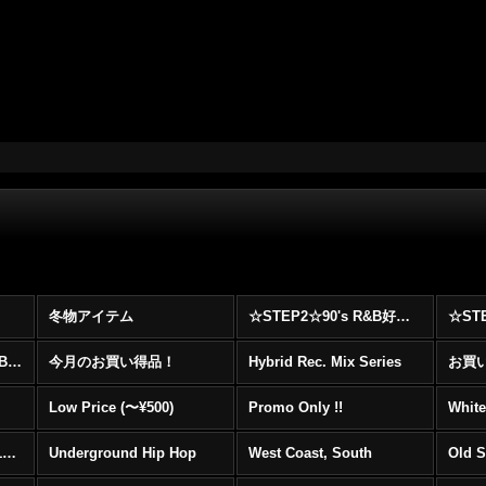
冬物アイテム
☆STEP2☆90's R&B好きに自信を持ってオススメ出来る00's R&B Best 100 !!!
☆☆☆☆☆レア00's R&B Promo Only盤特集！！☆☆☆☆☆
今月のお買い得品！
Hybrid Rec. Mix Series
お買い得
Low Price (〜¥500)
Promo Only !!
White
Mainstream Hip Hop (1990〜1999)
Underground Hip Hop
West Coast, South
Old 