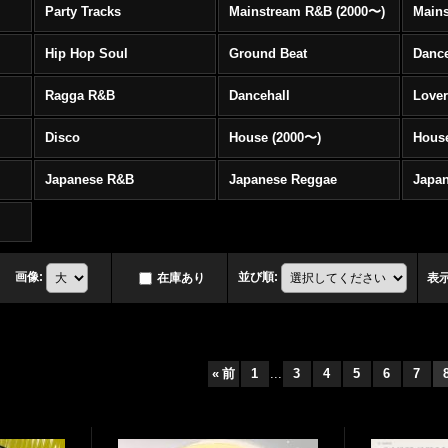
Party Tracks
Mainstream R&B (2000〜)
Hip Hop Soul
Ground Beat
Danc
Ragga R&B
Dancehall
Love
Disco
House (2000〜)
Hous
Japanese R&B
Japanese Reggae
Japa
画像
:
並び順
:
在庫あり
表
«
前
1
...
3
4
5
6
7