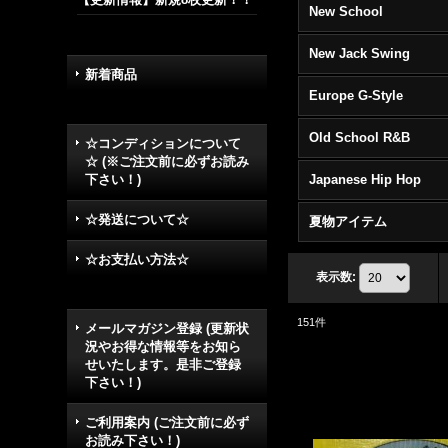
New School
New Jack Swing
新着商品
Europe G-Style
Old School R&B
☆コンディションについて
☆ (※ご注文前に必ずお読み
下さい！)
Japanese Hip Hop
☆発送について☆
夏物アイテム
☆お支払い方法☆
表示数
:
151
件
メールマガジン登録 (更新状
況やお得な情報等をお知ら
せいたします。是非ご登録
下さい！)
ご利用案内 (ご注文前に必ず
お読み下さい！)