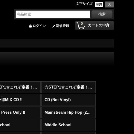
文字サイズ
:
0
カートの中身
ログイン
新規登録
☆STEP1☆これぞ定番！！まずはここから！2000年代Hip HopフロアヒットBest 100 !!!
☆STEP1☆これぞ定番！！まずはここから！2000年代R&BフロアヒットBest 100 !!!
MIX CD !!
CD (Not Vinyl)
 Press Only !!
Mainstream Hip Hop (2000〜)
School
Middle School