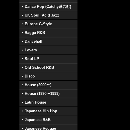
Dance Pop (Catchy系含む)
UK Soul, Acid Jazz
Europe G-Style
Ragga R&B
Dancehall
Lovers
Soul LP
Old School R&B
Disco
House (2000〜)
House (1990〜1999)
Latin House
Japanese Hip Hop
Japanese R&B
Japanese Reggae