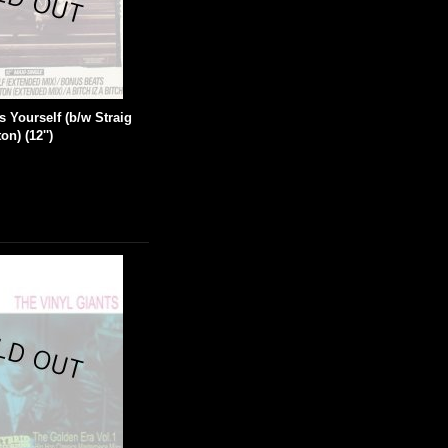
s Yourself (b/w Straig
n) (12'')