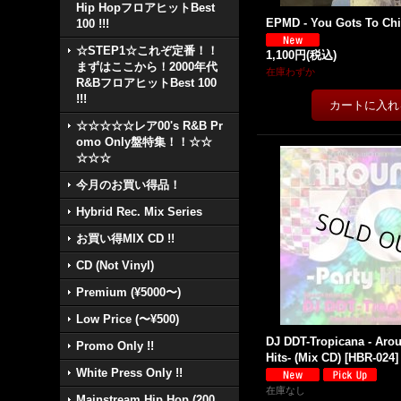
Hip HopフロアヒットBest
EPMD - You Gots To Chill
100 !!!
☆STEP1☆これぞ定番！！
1,100円
(税込)
まずはここから！2000年代
在庫わずか
R&BフロアヒットBest 100
!!!
☆☆☆☆☆レア00's R&B Pr
omo Only盤特集！！☆☆
☆☆☆
今月のお買い得品！
Hybrid Rec. Mix Series
お買い得MIX CD !!
CD (Not Vinyl)
Premium (¥5000〜)
Low Price (〜¥500)
DJ DDT-Tropicana - Arou
Promo Only !!
Hits- (Mix CD)
[
HBR-024
]
White Press Only !!
在庫なし
Mainstream Hip Hop (200