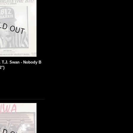
t. T.J. Swan - Nobody B
'')