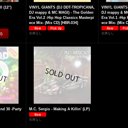
 (12'')
VINYL GIANTS (DJ DDT-TROPICANA,
VINYL GIANTS
DJ mappy & MC MAGI) - The Golden
DJ mappy & MC
Era Vol.2 -Hip Hop Classics Masterpi
Era Vol.1 -Hip
ece Mix- (Mix CD)
[
HBR-034
]
ece Mix- (Mix 
在庫なし
在庫なし
nd 30 -Party
M.C. Sergio - Making A Killin' (LP)
在庫なし