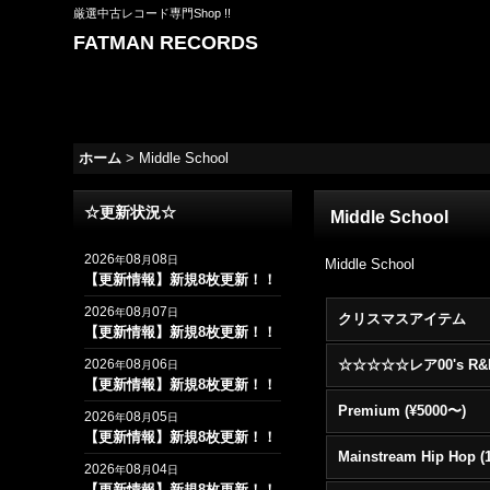
厳選中古レコード専門Shop !!
FATMAN RECORDS
ホーム
>
Middle School
☆更新状況☆
Middle School
2026
08
08
年
月
日
Middle School
【更新情報】新規8枚更新！！
2026
08
07
年
月
日
クリスマスアイテム
【更新情報】新規8枚更新！！
2026
08
06
年
月
日
【更新情報】新規8枚更新！！
Premium (¥5000〜)
2026
08
05
年
月
日
【更新情報】新規8枚更新！！
2026
08
04
年
月
日
【更新情報】新規8枚更新！！