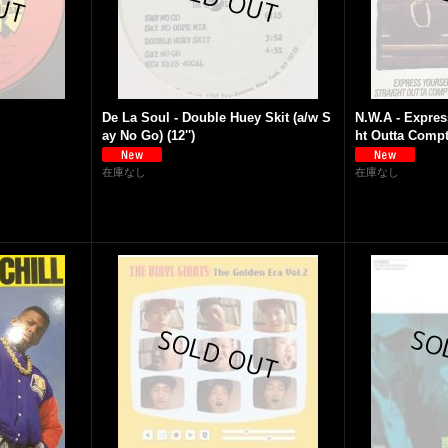
De La Soul - Double Huey Skit (a/w S
N.W.A - Expres
ay No Go) (12'')
ht Outta Compto
在庫なし
在庫なし