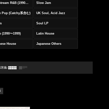
Mainstream R&B (1990〜1999)
Slow Jam
e Pop (Catchy系含む)
UK Soul, Acid Jazz
rs
Soul LP
e (1990〜1999)
Latin House
nese House
Japanese Others
示方法
:
8