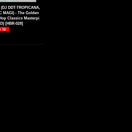
 (DJ DDT-TROPICANA,
 MAGI) - The Golden
 Hop Classics Masterpi
CD)
[
HBR-028
]