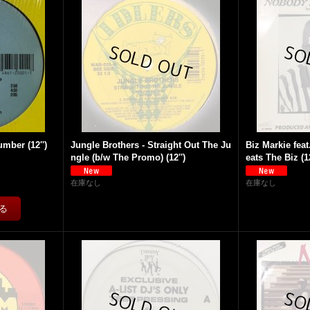
mber (12'')
Jungle Brothers - Straight Out The Ju
Biz Markie fea
ngle (b/w The Promo) (12'')
eats The Biz (12
在庫なし
在庫なし