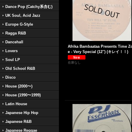
Dance Pop (Catchy系含む)
UK Soul, Acid Jazz
Europe G-Style
Ragga R&B
Dancehall
Afrika Bambaataa Presents Time Z
Lovers
e - Very Special (12'') (キレイ！！)
Soul LP
在庫なし
Old School R&B
Disco
House (2000〜)
House (1990〜1999)
Latin House
Japanese Hip Hop
Japanese R&B
Japanese Reggae