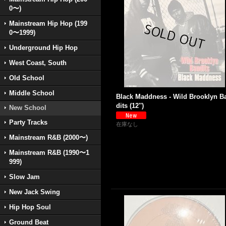
0〜)
Mainstream Hip Hop (199
0〜1999)
Underground Hip Hop
West Coast, South
Old School
Middle School
Black Maddness - Wild Brooklyn B
dits (12'')
New School
Party Tracks
在庫なし
Mainstream R&B (2000〜)
Mainstream R&B (1990〜1
999)
Slow Jam
New Jack Swing
Hip Hop Soul
Ground Beat