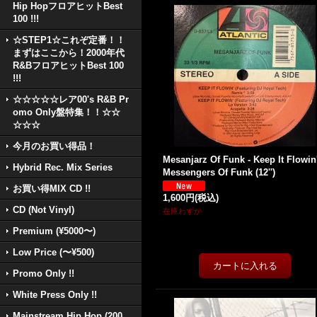
Hip HopフロアヒットBest
100 !!!
☆STEP1☆これぞ定番！！
まずはここから！2000年代
R&BフロアヒットBest 100
!!!
☆☆☆☆☆レア00's R&B Pr
omo Only盤特集！！☆☆
☆☆☆
今月のお買い得品！
Mesanjarz Of Funk - Keep It Flowin'
Hybrid Rec. Mix Series
Messengers Of Funk (12'')
お買い得MIX CD !!
1,600円
(税込)
CD (Not Vinyl)
在庫わずか
Premium (¥5000〜)
Low Price (〜¥500)
Promo Only !!
White Press Only !!
Mainstream Hip Hop (200