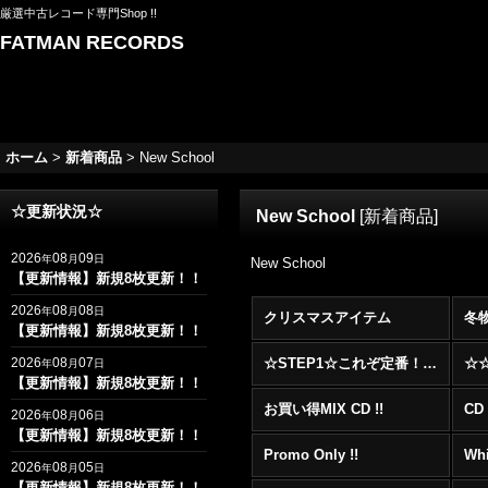
厳選中古レコード専門Shop !!
FATMAN RECORDS
ホーム
>
新着商品
>
New School
☆更新状況☆
New School
[
新着商品
]
2026
08
09
年
月
日
New School
【更新情報】新規8枚更新！！
2026
08
08
年
月
日
クリスマスアイテム
冬
【更新情報】新規8枚更新！！
2026
08
07
☆STEP1☆これぞ定番！！まずはここから！2000年代R&BフロアヒットBest 100 !!!
年
月
日
【更新情報】新規8枚更新！！
お買い得MIX CD !!
CD 
2026
08
06
年
月
日
【更新情報】新規8枚更新！！
Promo Only !!
Whi
2026
08
05
年
月
日
【更新情報】新規8枚更新！！