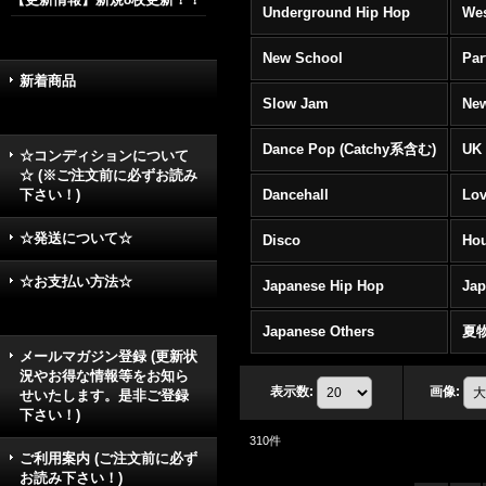
Underground Hip Hop
Wes
New School
Par
新着商品
Slow Jam
New
Dance Pop (Catchy系含む)
UK 
☆コンディションについて
☆ (※ご注文前に必ずお読み
下さい！)
Dancehall
Lov
☆発送について☆
Disco
Hou
☆お支払い方法☆
Japanese Hip Hop
Ja
Japanese Others
夏
メールマガジン登録 (更新状
況やお得な情報等をお知ら
表示数
:
画像
:
せいたします。是非ご登録
下さい！)
310
件
ご利用案内 (ご注文前に必ず
お読み下さい！)