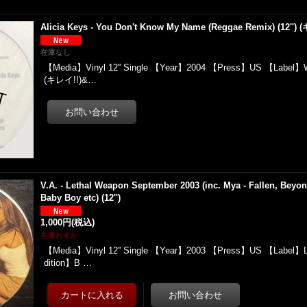
Alicia Keys - You Don't Know My Name (Reggae Remix) (12'') 
在庫なし
【Media】Vinyl 12'' Single 【Year】2004 【Press】US 【Label】W
(キレイ!!)&…
V.A. - Lethal Weapon September 2003 (inc. Mya - Fallen, Beyon
Baby Boy etc) (12'')
1,000円
(税込)
在庫わずか
【Media】Vinyl 12'' Single 【Year】2003 【Press】US 【Label】
dition】B …