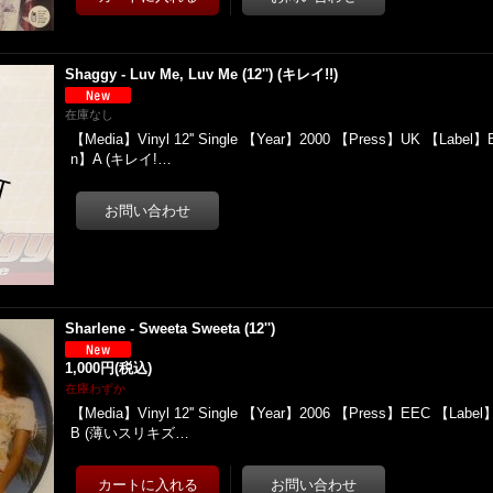
Shaggy - Luv Me, Luv Me (12'') (キレイ!!)
在庫なし
【Media】Vinyl 12'' Single 【Year】2000 【Press】UK 【Label】Bi
n】A (キレイ!…
Sharlene - Sweeta Sweeta (12'')
1,000円
(税込)
在庫わずか
【Media】Vinyl 12'' Single 【Year】2006 【Press】EEC 【Label
B (薄いスリキズ…