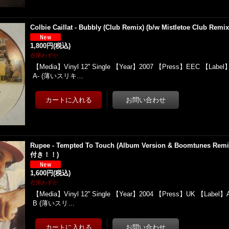
Colbie Caillat - Bubbly (Club Remix) (b/w Mistletoe Club Remix) 
1,800円
(税込)
在庫わずか
【Media】Vinyl 12'' Single 【Year】2007 【Press】EEC 【Label
A- (薄いスリキ…
Rupee - Tempted To Touch (Album Version & Boomtunes Re
付き！！)
1,600円
(税込)
在庫わずか
【Media】Vinyl 12'' Single 【Year】2004 【Press】UK 【Label】At
B (薄いスリ…