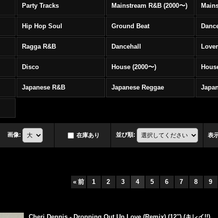
Party Tracks
Mainstream R&B (2000〜)
Hip Hop Soul
Ground Beat
Danc
Ragga R&B
Dancehall
Love
Disco
House (2000〜)
Hous
Japanese R&B
Japanese Reggae
Japa
画像
:
並び順
:
在庫あり
表
«
前
1
2
3
4
5
6
7
8
9
Cheri Dennis - Dropping Out Up Love (Remix) (12'') (キレイ!!)