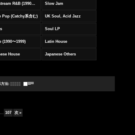
Mainstream R&B (1990〜1999)
Slow Jam
e Pop (Catchy系含む)
UK Soul, Acid Jazz
rs
Soul LP
e (1990〜1999)
Latin House
nese House
Japanese Others
示方法
:
...
107
次
»