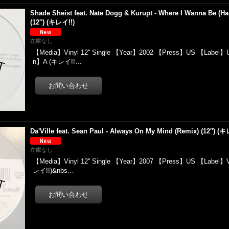
Shade Sheist feat. Nate Dogg & Kurupt - Where I Wanna Be (H
(12'') (キレイ!!)
在庫なし
【Media】Vinyl 12'' Single 【Year】2002 【Press】US 【Label】U
n】A (キレイ!!…
Da'Ville feat. Sean Paul - Always On My Mind (Remix) (12'') (
在庫なし
【Media】Vinyl 12'' Single 【Year】2007 【Press】US 【Label】
レイ!!)&nbs…