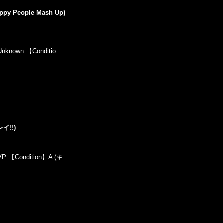
appy People Mash Up)
nknown 【Conditio
キレイ!!)
VP 【Condition】A (キ