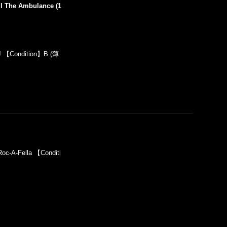
ll The Ambulance (1
J 【Condition】B (薄
c-A-Fella 【Conditi