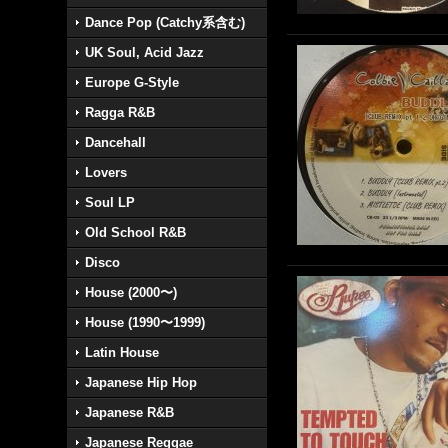
Dance Pop (Catchy系含む)
UK Soul, Acid Jazz
Europe G-Style
Ragga R&B
Dancehall
Lovers
Soul LP
Old School R&B
Disco
House (2000〜)
House (1990〜1999)
Latin House
Japanese Hip Hop
Japanese R&B
Japanese Reggae