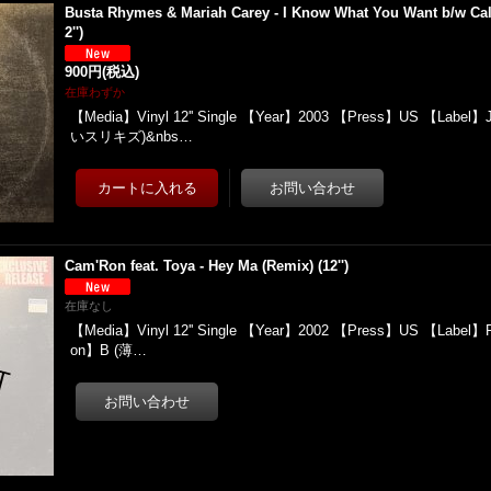
Busta Rhymes & Mariah Carey - I Know What You Want b/w Ca
2'')
900円
(税込)
在庫わずか
【Media】Vinyl 12'' Single 【Year】2003 【Press】US 【Label】
いスリキズ)&nbs…
Cam'Ron feat. Toya - Hey Ma (Remix) (12'')
在庫なし
【Media】Vinyl 12'' Single 【Year】2002 【Press】US 【Label】Ro
on】B (薄…