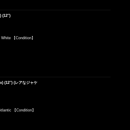
(12'')
】White 【Condition】
mix) (12'') (レアなジャケ
lantic 【Condition】