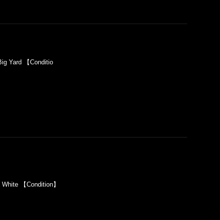
g Yard 【Conditio
】White 【Condition】