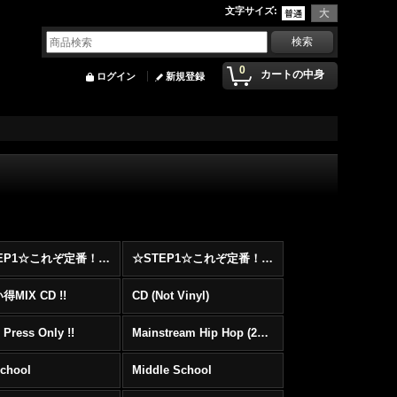
文字サイズ
:
0
カートの中身
ログイン
新規登録
☆STEP1☆これぞ定番！！まずはここから！2000年代Hip HopフロアヒットBest 100 !!!
☆STEP1☆これぞ定番！！まずはここから！2000年代R&BフロアヒットBest 100 !!!
MIX CD !!
CD (Not Vinyl)
 Press Only !!
Mainstream Hip Hop (2000〜)
School
Middle School