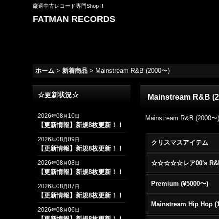
厳選中古レコード専門Shop !!
FATMAN RECORDS
ホーム
>
新着商品
>
Mainstream R&B (2000〜)
☆更新状況☆
Mainstream R&B (
2026
08
10
年
月
日
Mainstream R&B (2000〜
【更新情報】新規8枚更新！！
2026
08
09
年
月
日
クリスマスアイテム
【更新情報】新規8枚更新！！
2026
08
08
年
月
日
【更新情報】新規8枚更新！！
Premium (¥5000〜)
2026
08
07
年
月
日
【更新情報】新規8枚更新！！
2026
08
06
年
月
日
【更新情報】新規8枚更新！！