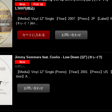
1,500円
(税込)
在庫わずか
【Media】Vinyl 12'' Single 【Year】2007 【Press】JP 【Label】W
(キレイ！)&n…
Jimmy Sommers feat. Coolio - Low Down (12'') (キレイ!!)
在庫なし
【Media】Vinyl 12'' Single (Promo) 【Year】2001 【Press】US 【
ition】A…