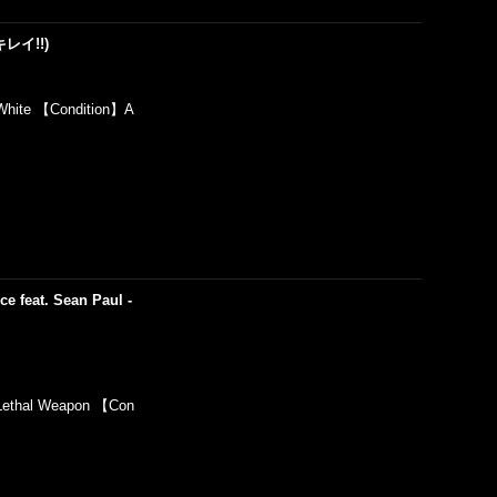
(キレイ!!)
hite 【Condition】A
ce feat. Sean Paul -
Lethal Weapon 【Con