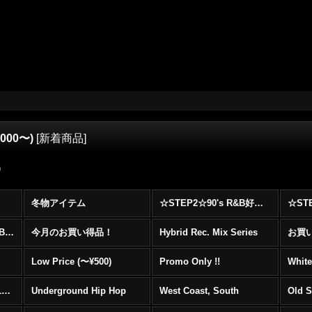
2000〜)
[
新着商品
]
)
冬物アイテム
☆STEP2☆90's R&B好きに自信を持ってオススメ出来る00's R&B Best 100 !!!
☆☆☆☆☆レア00's R&B Promo Only盤特集！！☆☆☆☆☆
今月のお買い得品！
Hybrid Rec. Mix Series
お買い得
Low Price (〜¥500)
Promo Only !!
White
Mainstream Hip Hop (1990〜1999)
Underground Hip Hop
West Coast, South
Old 