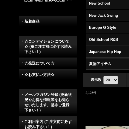
New School
New Jack Swing
新着商品
Europe G-Style
Old School R&B
☆コンディションについて
☆ (※ご注文前に必ずお読み
下さい！)
Japanese Hip Hop
☆発送について☆
夏物アイテム
☆お支払い方法☆
表示数
:
2,128
件
メールマガジン登録 (更新状
況やお得な情報等をお知ら
せいたします。是非ご登録
下さい！)
ご利用案内 (ご注文前に必ず
お読み下さい！)