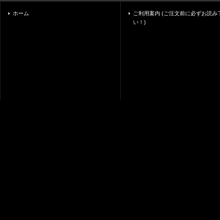
ホーム
ご利用案内 (ご注文前に必ずお読み
い！)