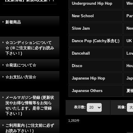
Underground Hip Hop
Wes
New School
Par
新着商品
Slow Jam
New
Dance Pop (Catchy系含む)
UK 
☆コンディションについて
☆ (※ご注文前に必ずお読み
下さい！)
Dancehall
Lov
☆発送について☆
Disco
Hou
☆お支払い方法☆
Japanese Hip Hop
Ja
Japanese Others
夏
メールマガジン登録 (更新状
況やお得な情報等をお知ら
表示数
:
画像
:
せいたします。是非ご登録
下さい！)
1,282
件
ご利用案内 (ご注文前に必ず
お読み下さい！)