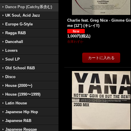
Dance Pop (Catchy系含む)
UK Soul, Acid Jazz
Charlie feat. Greg Nice - Gimme G
Europe G-Style
me (12'') (キレイ!!)
Ragga R&B
1,000円
(税込)
Dancehall
在庫わずか
Lovers
Soul LP
Old School R&B
Disco
House (2000〜)
House (1990〜1999)
Latin House
Japanese Hip Hop
Japanese R&B
Japanese Reggae