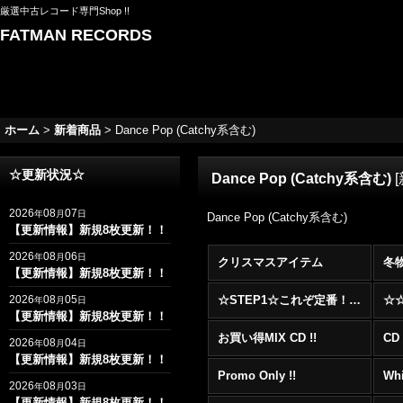
厳選中古レコード専門Shop !!
FATMAN RECORDS
ホーム
>
新着商品
>
Dance Pop (Catchy系含む)
☆更新状況☆
Dance Pop (Catchy系含む)
[
2026
08
07
年
月
日
Dance Pop (Catchy系含む)
【更新情報】新規8枚更新！！
2026
08
06
年
月
日
クリスマスアイテム
冬
【更新情報】新規8枚更新！！
2026
08
05
☆STEP1☆これぞ定番！！まずはここから！2000年代R&BフロアヒットBest 100 !!!
年
月
日
【更新情報】新規8枚更新！！
お買い得MIX CD !!
CD 
2026
08
04
年
月
日
【更新情報】新規8枚更新！！
Promo Only !!
Whi
2026
08
03
年
月
日
【更新情報】新規8枚更新！！