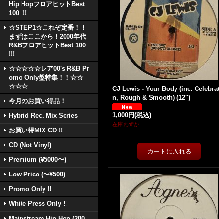
Hip HopフロアヒットBest
100 !!!
☆STEP1☆これぞ定番！！
まずはここから！2000年代
R&BフロアヒットBest 100
!!!
☆☆☆☆☆レア00's R&B Pr
omo Only盤特集！！☆☆
☆☆☆
CJ Lewis - Your Body (inc. Celebra
n, Rough & Smooth) (12'')
今月のお買い得品！
1,000円
(税込)
Hybrid Rec. Mix Series
在庫わずか
お買い得MIX CD !!
CD (Not Vinyl)
Premium (¥5000〜)
Low Price (〜¥500)
Promo Only !!
White Press Only !!
Mainstream Hip Hop (200