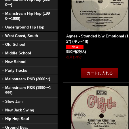
0〜)
Mainstream Hip Hop (199
0〜1999)
Underground Hip Hop
West Coast, South
Agnes - Stranded b/w Emotional (1
2'') (キレイ!!)
Old School
950円
(税込)
Middle School
在庫わずか
New School
Party Tracks
Mainstream R&B (2000〜)
Mainstream R&B (1990〜1
999)
Slow Jam
New Jack Swing
Hip Hop Soul
Ground Beat