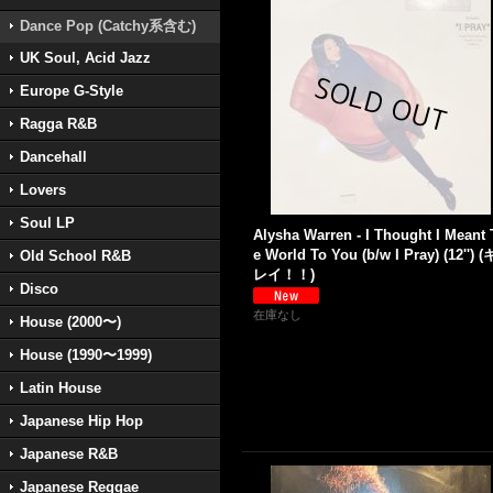
Dance Pop (Catchy系含む)
UK Soul, Acid Jazz
Europe G-Style
Ragga R&B
Dancehall
Lovers
Soul LP
Alysha Warren - I Thought I Meant
e World To You (b/w I Pray) (12'') (
Old School R&B
レイ！！)
Disco
在庫なし
House (2000〜)
House (1990〜1999)
Latin House
Japanese Hip Hop
Japanese R&B
Japanese Reggae