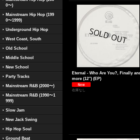
0〜)
Mainstream Hip Hop (199
0〜1999)
Underground Hip Hop
West Coast, South
Old School
Middle School
New School
Eternal - Who Are You?, Finally an
Party Tracks
more (12'') (EP)
Mainstream R&B (2000〜)
在庫なし
Mainstream R&B (1990〜1
999)
Slow Jam
New Jack Swing
Hip Hop Soul
Ground Beat