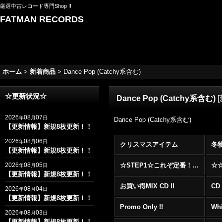
厳選中古レコード専門Shop !!
FATMAN RECORDS
ホーム
>
新着商品
>
Dance Pop (Catchy系含む)
☆更新状況☆
Dance Pop (Catchy系含む)
[
2026
08
07
年
月
日
Dance Pop (Catchy系含む)
【更新情報】新規8枚更新！！
2026
08
06
年
月
日
クリスマスアイテム
冬
【更新情報】新規8枚更新！！
2026
08
05
☆STEP1☆これぞ定番！！まずはここから！2000年代R&BフロアヒットBest 100 !!!
年
月
日
【更新情報】新規8枚更新！！
お買い得MIX CD !!
CD 
2026
08
04
年
月
日
【更新情報】新規8枚更新！！
Promo Only !!
Whi
2026
08
03
年
月
日
【更新情報】新規8枚更新！！