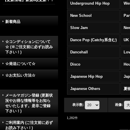
Underground Hip Hop
Wes
New School
Par
新着商品
Slow Jam
New
Dance Pop (Catchy系含む)
UK 
☆コンディションについて
☆ (※ご注文前に必ずお読み
下さい！)
Dancehall
Lov
☆発送について☆
Disco
Hou
☆お支払い方法☆
Japanese Hip Hop
Ja
Japanese Others
夏
メールマガジン登録 (更新状
況やお得な情報等をお知ら
表示数
:
画像
:
せいたします。是非ご登録
下さい！)
1,282
件
ご利用案内 (ご注文前に必ず
お読み下さい！)