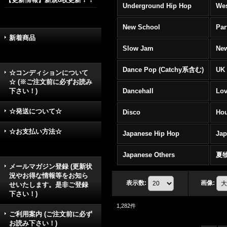
Underground Hip Hop
Wes
New School
Par
新着商品
Slow Jam
New
Dance Pop (Catchy系含む)
UK 
☆コンディションについて
☆ (※ご注文前に必ずお読み
下さい！)
Dancehall
Lov
☆発送について☆
Disco
Hou
☆お支払い方法☆
Japanese Hip Hop
Ja
Japanese Others
夏
メールマガジン登録 (更新状
況やお得な情報等をお知ら
表示数
:
画像
:
せいたします。是非ご登録
下さい！)
1,282
件
ご利用案内 (ご注文前に必ず
お読み下さい！)