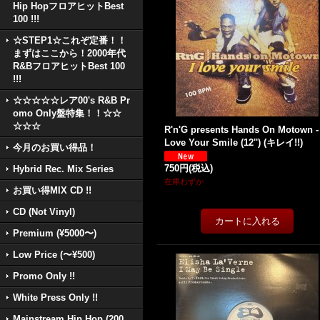
Hip HopフロアヒットBest
100 !!!
☆STEP1☆これぞ定番！！
まずはここから！2000年代
R&BフロアヒットBest 100
!!!
☆☆☆☆☆レア00's R&B Pr
omo Only盤特集！！☆☆
☆☆☆
R'n'G presents Hands On Motown - 
Love Your Smile (12'') (キレイ!!)
今月のお買い得品！
750円
(税込)
Hybrid Rec. Mix Series
在庫わずか
お買い得MIX CD !!
CD (Not Vinyl)
Premium (¥5000〜)
Low Price (〜¥500)
Promo Only !!
White Press Only !!
Mainstream Hip Hop (200