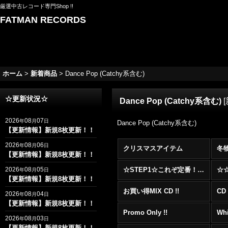
厳選中古レコード専門Shop !!
FATMAN RECORDS
ホーム
>
新着商品
>
Dance Pop (Catchy系含む)
☆更新状況☆
Dance Pop (Catchy系含む)
[
2026
08
07
年
月
日
Dance Pop (Catchy系含む)
【更新情報】新規8枚更新！！
2026
08
06
年
月
日
クリスマスアイテム
冬
【更新情報】新規8枚更新！！
2026
08
05
☆STEP1☆これぞ定番！！まずはここから！2000年代R&BフロアヒットBest 100 !!!
年
月
日
【更新情報】新規8枚更新！！
お買い得MIX CD !!
CD 
2026
08
04
年
月
日
【更新情報】新規8枚更新！！
Promo Only !!
Whi
2026
08
03
年
月
日
【更新情報】新規8枚更新！！