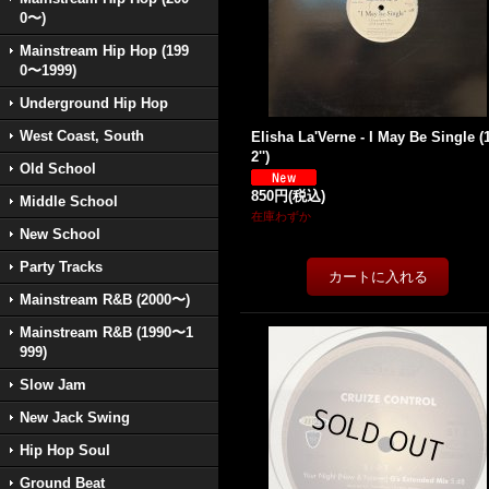
0〜)
Mainstream Hip Hop (199
0〜1999)
Underground Hip Hop
West Coast, South
Elisha La'Verne - I May Be Single (
2'')
Old School
850円
(税込)
Middle School
在庫わずか
New School
Party Tracks
Mainstream R&B (2000〜)
Mainstream R&B (1990〜1
999)
Slow Jam
New Jack Swing
Hip Hop Soul
Ground Beat