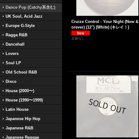
Dance Pop (Catchy系含む)
UK Soul, Acid Jazz
Cruize Control - Your Night (Now &
Europe G-Style
orever) (12'') (White) (キレイ！)
Ragga R&B
在庫なし
Dancehall
Lovers
Soul LP
Old School R&B
Disco
House (2000〜)
House (1990〜1999)
Latin House
Japanese Hip Hop
Japanese R&B
Japanese Reggae