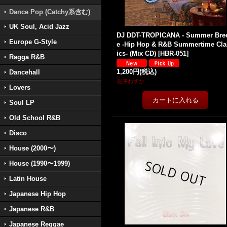
Dance Pop (Catchy系含む)
UK Soul, Acid Jazz
DJ DDT-TROPICANA - Summer Bre
Europe G-Style
e -Hip Hop & R&B Summertime Cla
ics- (Mix CD)
[
HBR-051
]
Ragga R&B
1,200円
(税込)
Dancehall
在庫わずか
Lovers
Soul LP
Old School R&B
Disco
House (2000〜)
House (1990〜1999)
Latin House
Japanese Hip Hop
Japanese R&B
Japanese Reggae