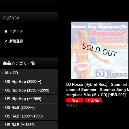
ログイン
ログイン
新規登録
商品カテゴリ一覧
Mix CD
US Hip Hop (2000〜)
DJ Rosso (Hybrid Rec.) - Summer!
ummer! Summer! -Summer Song 
US Hip Hop (1990〜1999)
sterpiece Mix- (Mix CD)
[
HBR-009
]
US Hip Hop (〜1989)
在庫なし
US R&B (2000〜)
US R&B (1990〜1999)
US R&B (〜1989)