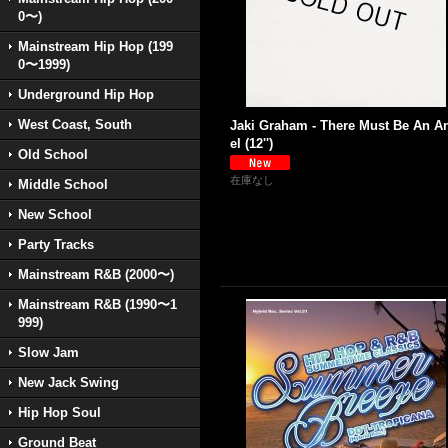
0〜)
Mainstream Hip Hop (199
0〜1999)
Underground Hip Hop
West Coast, South
Jaki Graham - There Must Be An A
el (12'')
Old School
在庫なし
Middle School
New School
Party Tracks
Mainstream R&B (2000〜)
Mainstream R&B (1990〜1
999)
Slow Jam
New Jack Swing
Hip Hop Soul
Ground Beat