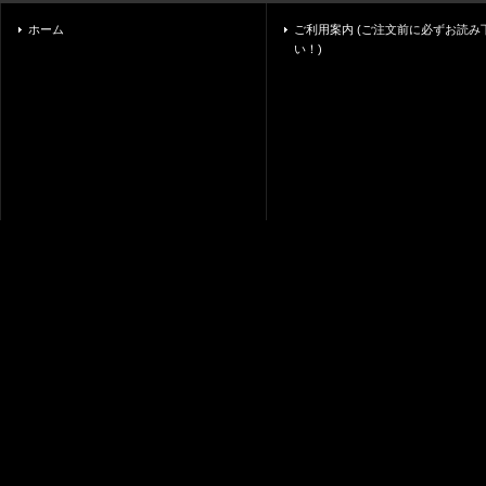
ホーム
ご利用案内 (ご注文前に必ずお読み
い！)