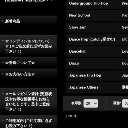
Underground Hip Hop
Wes
New School
Par
新着商品
Slow Jam
New
Dance Pop (Catchy系含む)
UK 
☆コンディションについて
☆ (※ご注文前に必ずお読み
下さい！)
Dancehall
Lov
☆発送について☆
Disco
Hou
☆お支払い方法☆
Japanese Hip Hop
Ja
Japanese Others
夏
メールマガジン登録 (更新状
況やお得な情報等をお知ら
表示数
:
画像
:
せいたします。是非ご登録
下さい！)
1,280
件
ご利用案内 (ご注文前に必ず
お読み下さい！)