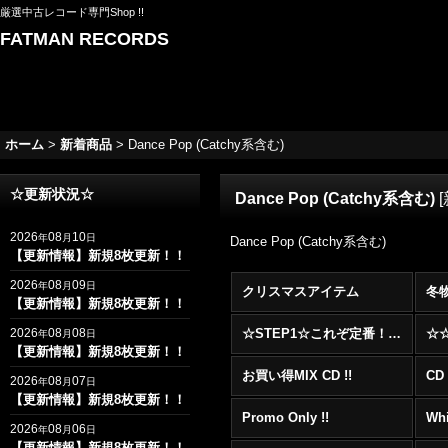
厳選中古レコード専門Shop !!
FATMAN RECORDS
ホーム
>
新着商品
>
Dance Pop (Catchy系含む)
☆更新状況☆
Dance Pop (Catchy系含む)
[
2026
08
10
年
月
日
Dance Pop (Catchy系含む)
【更新情報】新規8枚更新！！
2026
08
09
年
月
日
クリスマスアイテム
冬
【更新情報】新規8枚更新！！
2026
08
08
☆STEP1☆これぞ定番！！まずはここから！2000年代R&BフロアヒットBest 100 !!!
年
月
日
【更新情報】新規8枚更新！！
お買い得MIX CD !!
CD 
2026
08
07
年
月
日
【更新情報】新規8枚更新！！
Promo Only !!
Whi
2026
08
06
年
月
日
【更新情報】新規8枚更新！！