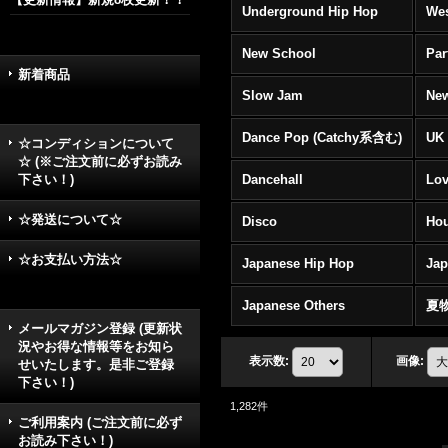
Underground Hip Hop
Wes
New School
Par
新着商品
Slow Jam
New
Dance Pop (Catchy系含む)
UK 
☆コンディションについて
☆ (※ご注文前に必ずお読み
下さい！)
Dancehall
Lov
☆発送について☆
Disco
Hou
☆お支払い方法☆
Japanese Hip Hop
Ja
Japanese Others
夏
メールマガジン登録 (更新状
況やお得な情報等をお知ら
表示数
:
画像
:
せいたします。是非ご登録
下さい！)
1,282
件
ご利用案内 (ご注文前に必ず
お読み下さい！)