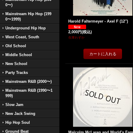
0〜)
Mainstream Hip Hop (199
0〜1999)
Harold Faltermeyer - Axel F (12'')
Underground Hip Hop
2,000円
(税込)
West Coast, South
在庫わずか
Old School
Middle School
New School
Party Tracks
Mainstream R&B (2000〜)
Mainstream R&B (1990〜1
999)
Slow Jam
New Jack Swing
Hip Hop Soul
Ground Beat
Malcolm McLaren and World's Fa