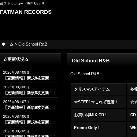
厳選中古レコード専門Shop !!
FATMAN RECORDS
ホーム
>
Old School R&B
☆更新状況☆
Old School R&B
2026
08
09
年
月
日
Old School R&B
【更新情報】新規8枚更新！！
2026
08
08
年
月
日
クリスマスアイテム
冬
【更新情報】新規8枚更新！！
2026
08
07
☆STEP1☆これぞ定番！！まずはここから！2000年代R&BフロアヒットBest 100 !!!
年
月
日
【更新情報】新規8枚更新！！
お買い得MIX CD !!
CD 
2026
08
06
年
月
日
【更新情報】新規8枚更新！！
Promo Only !!
Whi
2026
08
05
年
月
日
【更新情報】新規8枚更新！！