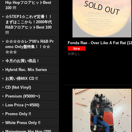
Hip HopフロアヒットBest
100 !!!
☆STEP1☆これぞ定番！！
まずはここから！2000年代
R&BフロアヒットBest 100
!!!
☆☆☆☆☆レア00's R&B Pr
Fonda Rae - Over Like A Fat Rat (12'
omo Only盤特集！！☆☆
☆☆☆
在庫なし
今月のお買い得品！
Hybrid Rec. Mix Series
お買い得MIX CD !!
CD (Not Vinyl)
Premium (¥5000〜)
Low Price (〜¥500)
Promo Only !!
White Press Only !!
Mainstream Hip Hop (200