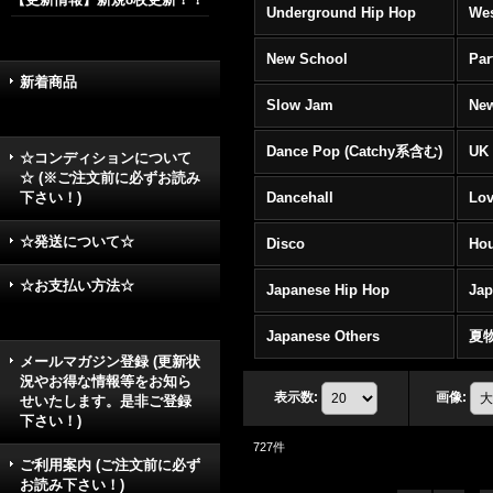
Underground Hip Hop
Wes
New School
Par
新着商品
Slow Jam
New
Dance Pop (Catchy系含む)
UK 
☆コンディションについて
☆ (※ご注文前に必ずお読み
下さい！)
Dancehall
Lov
☆発送について☆
Disco
Hou
☆お支払い方法☆
Japanese Hip Hop
Ja
Japanese Others
夏
メールマガジン登録 (更新状
況やお得な情報等をお知ら
表示数
:
画像
:
せいたします。是非ご登録
下さい！)
727
件
ご利用案内 (ご注文前に必ず
お読み下さい！)