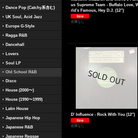
us Supreme Team - Buffalo Love, 
Dance Pop (Catchy系含む)
rld's Famous, Hey D.J. (12'')
UK Soul, Acid Jazz
在庫なし
Europe G-Style
Ragga R&B
Dancehall
Lovers
Soul LP
Old School R&B
Disco
House (2000〜)
House (1990〜1999)
Latin House
D' Influence - Rock With You (12'')
Japanese Hip Hop
在庫なし
Japanese R&B
Japanese Reggae