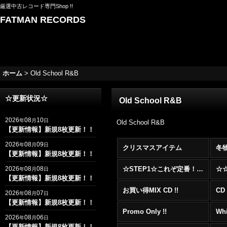
厳選中古レコード専門Shop !!
FATMAN RECORDS
ホーム
>
Old School R&B
☆更新状況☆
Old School R&B
2026
08
10
年
月
日
Old School R&B
【更新情報】新規8枚更新！！
2026
08
09
年
月
日
クリスマスアイテム
冬
【更新情報】新規8枚更新！！
2026
08
08
☆STEP1☆これぞ定番！！まずはここから！2000年代R&BフロアヒットBest 100 !!!
年
月
日
【更新情報】新規8枚更新！！
お買い得MIX CD !!
CD 
2026
08
07
年
月
日
【更新情報】新規8枚更新！！
Promo Only !!
Whi
2026
08
06
年
月
日
【更新情報】新規8枚更新！！