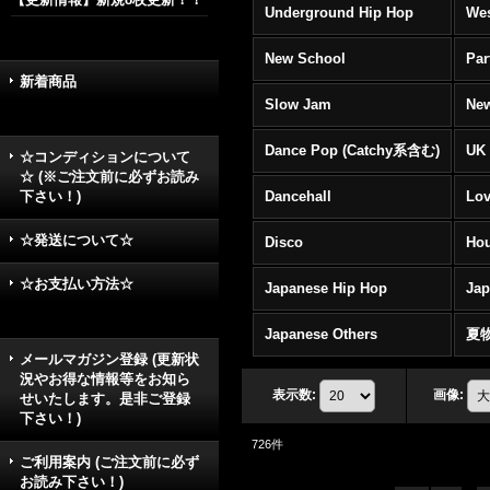
Underground Hip Hop
Wes
New School
Par
新着商品
Slow Jam
New
Dance Pop (Catchy系含む)
UK 
☆コンディションについて
☆ (※ご注文前に必ずお読み
下さい！)
Dancehall
Lov
☆発送について☆
Disco
Hou
☆お支払い方法☆
Japanese Hip Hop
Ja
Japanese Others
夏
メールマガジン登録 (更新状
況やお得な情報等をお知ら
表示数
:
画像
:
せいたします。是非ご登録
下さい！)
726
件
ご利用案内 (ご注文前に必ず
お読み下さい！)