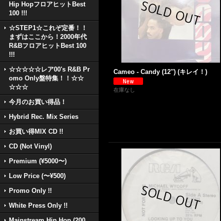
Hip HopフロアヒットBest
100 !!!
☆STEP1☆これぞ定番！！
まずはここから！2000年代
R&BフロアヒットBest 100
!!!
☆☆☆☆☆レア00's R&B Pr
Cameo - Candy (12'') (キレイ！)
omo Only盤特集！！☆☆
☆☆☆
在庫なし
今月のお買い得品！
Hybrid Rec. Mix Series
お買い得MIX CD !!
CD (Not Vinyl)
Premium (¥5000〜)
Low Price (〜¥500)
Promo Only !!
White Press Only !!
Mainstream Hip Hop (200