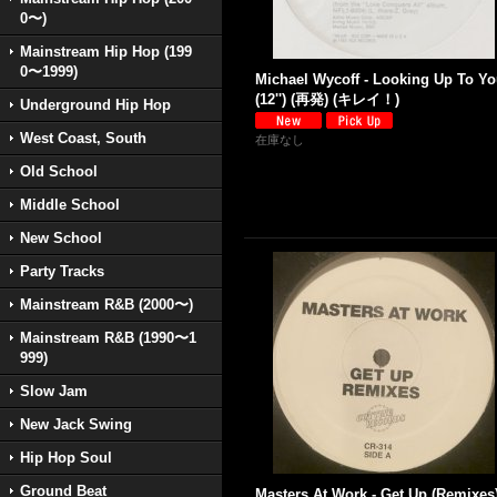
0〜)
Mainstream Hip Hop (199
0〜1999)
Michael Wycoff - Looking Up To Y
(12'') (再発) (キレイ！)
Underground Hip Hop
West Coast, South
在庫なし
Old School
Middle School
New School
Party Tracks
Mainstream R&B (2000〜)
Mainstream R&B (1990〜1
999)
Slow Jam
New Jack Swing
Hip Hop Soul
Ground Beat
Masters At Work - Get Up (Remixes