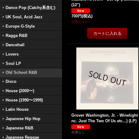
(12'')
Dance Pop (Catchy系含む)
700円
(税込)
UK Soul, Acid Jazz
在庫わずか
Europe G-Style
Ragga R&B
Dancehall
Lovers
Soul LP
Old School R&B
Disco
House (2000〜)
House (1990〜1999)
Latin House
Grover Washington, Jr. - Winelight 
Japanese Hip Hop
nc. Just The Two Of Us etc...) (LP)
Japanese R&B
在庫なし
Japanese Reggae