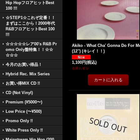
Hip HopフロアヒットBest
100 !!!
☆STEP1☆これぞ定番！！
まずはここから！2000年代
R&BフロアヒットBest 100
!!!
☆☆☆☆☆レア00's R&B Pr
Akiko - What Cha' Gonna Do For M
omo Only盤特集！！☆☆
(12'') (キレイ！！)
☆☆☆
1,100円
(税込)
今月のお買い得品！
在庫わずか
Hybrid Rec. Mix Series
お買い得MIX CD !!
CD (Not Vinyl)
Premium (¥5000〜)
Low Price (〜¥500)
Promo Only !!
White Press Only !!
Mainstream Hip Hop (200