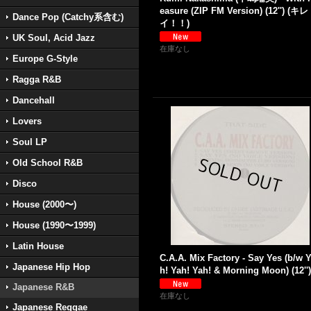
easure (ZIP FM Version) (12'') (キレ
Dance Pop (Catchy系含む)
イ！！)
UK Soul, Acid Jazz
在庫なし
Europe G-Style
Ragga R&B
Dancehall
Lovers
Soul LP
Old School R&B
Disco
House (2000〜)
House (1990〜1999)
Latin House
C.A.A. Mix Factory - Say Yes (b/w 
Japanese Hip Hop
h! Yah! Yah! & Morning Moon) (12'')
Japanese R&B
在庫なし
Japanese Reggae