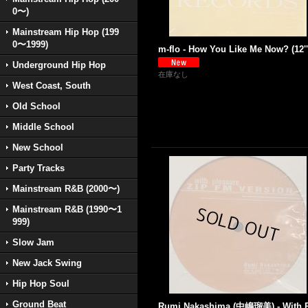
0〜)
Mainstream Hip Hop (199
0〜1999)
m-flo - How You Like Me Now? (12''
Underground Hip Hop
在庫なし
West Coast, South
Old School
Middle School
New School
Party Tracks
Mainstream R&B (2000〜)
Mainstream R&B (1990〜1
999)
Slow Jam
New Jack Swing
Hip Hop Soul
Ground Beat
Rumi Nakashima (中嶋瑠美) - With 