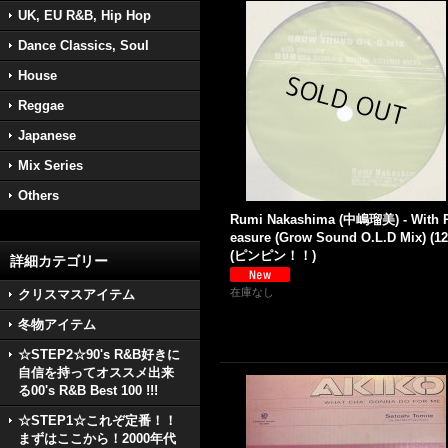
UK, EU R&B, Hip Hop
Dance Classics, Soul
House
Reggae
Japanese
Mix Series
Others
Rumi Nakashima (中嶋瑠美) - With 
easure (Grow Sound O.L.D Mix) (12'
(ピンピン！！)
詳細カテゴリー
在庫なし
クリスマスアイテム
冬物アイテム
☆STEP2☆90's R&B好きに
自信を持ってオススメ出来
る00's R&B Best 100 !!!
☆STEP1☆これぞ定番！！
まずはここから！2000年代