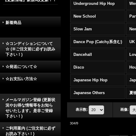
Underground Hip Hop
Wes
New School
Par
新着商品
Slow Jam
New
Dance Pop (Catchy系含む)
UK 
☆コンディションについて
☆ (※ご注文前に必ずお読み
下さい！)
Dancehall
Lov
☆発送について☆
Disco
Hou
☆お支払い方法☆
Japanese Hip Hop
Ja
Japanese Others
夏
メールマガジン登録 (更新状
況やお得な情報等をお知ら
表示数
:
画像
:
せいたします。是非ご登録
下さい！)
304
件
ご利用案内 (ご注文前に必ず
お読み下さい！)