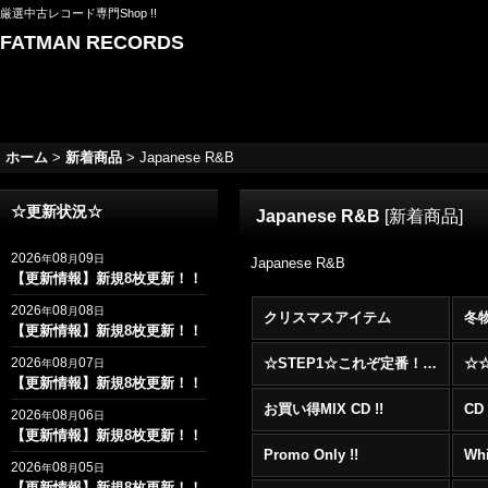
厳選中古レコード専門Shop !!
FATMAN RECORDS
ホーム
>
新着商品
>
Japanese R&B
☆更新状況☆
Japanese R&B
[
新着商品
]
2026
08
09
年
月
日
Japanese R&B
【更新情報】新規8枚更新！！
2026
08
08
年
月
日
クリスマスアイテム
冬
【更新情報】新規8枚更新！！
2026
08
07
☆STEP1☆これぞ定番！！まずはここから！2000年代R&BフロアヒットBest 100 !!!
年
月
日
【更新情報】新規8枚更新！！
お買い得MIX CD !!
CD 
2026
08
06
年
月
日
【更新情報】新規8枚更新！！
Promo Only !!
Whi
2026
08
05
年
月
日
【更新情報】新規8枚更新！！