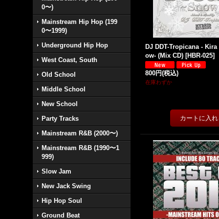
0〜)
Mainstream Hip Hop (199
0〜1999)
Underground Hip Hop
DJ DDT-Tropicana - Kira
ow- (Mix CD)
[
HBR-025
]
West Coast, South
800円
(税込)
Old School
在庫わずか
Middle School
New School
Party Tracks
Mainstream R&B (2000〜)
Mainstream R&B (1990〜1
999)
Slow Jam
New Jack Swing
Hip Hop Soul
Ground Beat