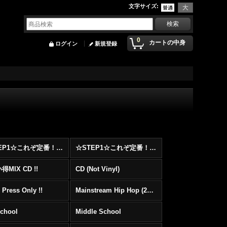
文字サイズ
:
0
カートの中身
ログイン
新規登録
☆STEP1☆これぞ定番！！まずはここから！2000年代Hip HopフロアヒットBest 100 !!!
☆STEP1☆これぞ定番！！まずはここから！2000年代R&BフロアヒットBest 100 !!!
MIX CD !!
CD (Not Vinyl)
 Press Only !!
Mainstream Hip Hop (2000〜)
School
Middle School