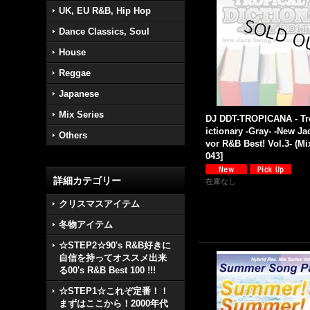
UK, EU R&B, Hip Hop
Dance Classics, Soul
House
Reggae
Japanese
Mix Series
DJ DDT-TROPICANA - Tr
ictionary -Gray- -New J
Others
vor R&B Best! Vol.3- (Mi
043
]
詳細カテゴリー
在庫なし
クリスマスアイテム
冬物アイテム
☆STEP2☆90's R&B好きに
自信を持ってオススメ出来
る00's R&B Best 100 !!!
☆STEP1☆これぞ定番！！
まずはここから！2000年代