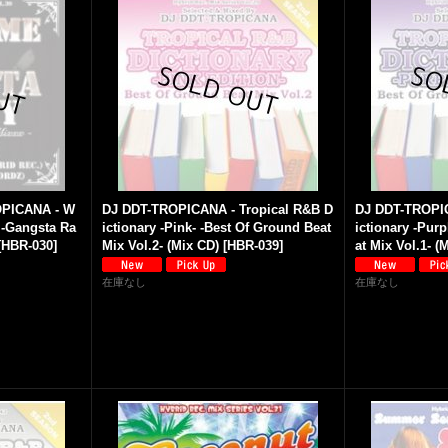
OPICANA - W
DJ DDT-TROPICANA - Tropical R&B D
DJ DDT-TROPIC
 -Gangsta Ra
ictionary -Pink- -Best Of Ground Beat
ictionary -Pur
[
HBR-030
]
Mix Vol.2- (Mix CD)
[
HBR-039
]
at Mix Vol.1- (
在庫なし
在庫なし