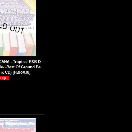
ANA - Tropical R&B D
ple- -Best Of Ground Be
Mix CD)
[
HBR-038
]