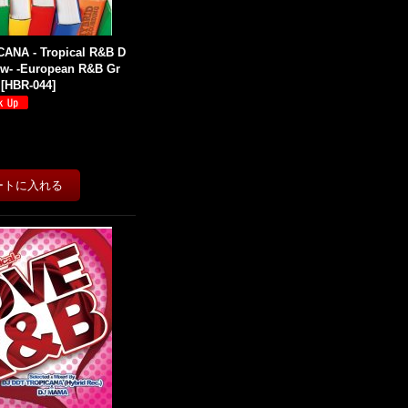
ANA - Tropical R&B D
low- -European R&B Gr
[
HBR-044
]