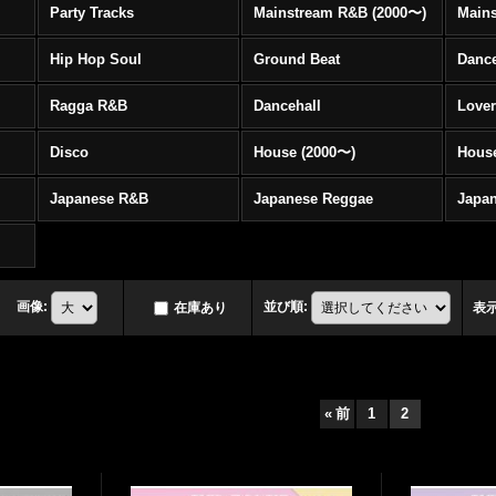
Party Tracks
Mainstream R&B (2000〜)
Hip Hop Soul
Ground Beat
Danc
Ragga R&B
Dancehall
Love
Disco
House (2000〜)
Hous
Japanese R&B
Japanese Reggae
Japa
画像
:
並び順
:
在庫あり
表
«
前
1
2