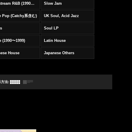
Mainstream R&B (1990〜1999)
Slow Jam
e Pop (Catchy系含む)
UK Soul, Acid Jazz
rs
Soul LP
e (1990〜1999)
Latin House
nese House
Japanese Others
示方法
: