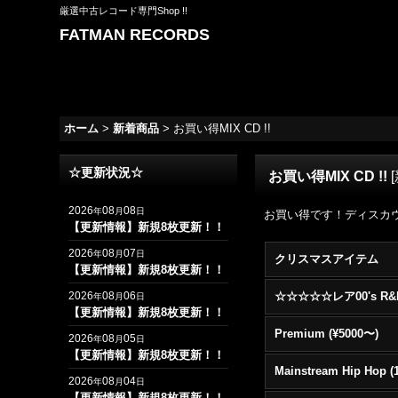
厳選中古レコード専門Shop !!
FATMAN RECORDS
ホーム
>
新着商品
>
お買い得MIX CD !!
☆更新状況☆
お買い得MIX CD !!
[
2026
08
08
年
月
日
お買い得です！ディスカ
【更新情報】新規8枚更新！！
2026
08
07
年
月
日
クリスマスアイテム
【更新情報】新規8枚更新！！
2026
08
06
年
月
日
【更新情報】新規8枚更新！！
Premium (¥5000〜)
2026
08
05
年
月
日
【更新情報】新規8枚更新！！
2026
08
04
年
月
日
【更新情報】新規8枚更新！！