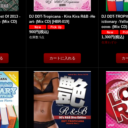
t Of 2013 -
DJ DDT-Tropicana - Kira Kira R&B -He
DJ DDT-TROPIC
- (Mix CD)
art- (Mix CD)
[
HBR-019
]
ictionary -Yel
oove- (Mix CD)
900円
(税込)
1,300円
(税込)
在庫数 5点
在庫わずか