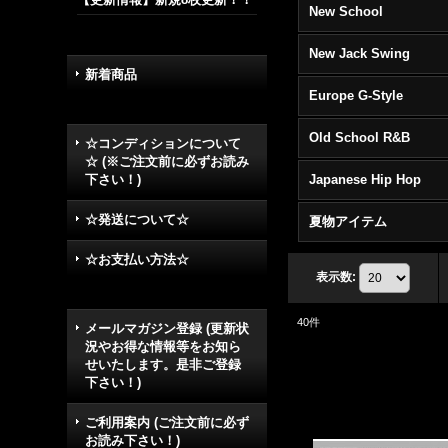
New School
New Jack Swing
新着商品
Europe G-Style
Old School R&B
☆コンディションについて
☆ (※ご注文前に必ずお読み
下さい！)
Japanese Hip Hop
☆発送について☆
夏物アイテム
☆お支払い方法☆
表示数
:
40
件
メールマガジン登録 (更新状
況やお得な情報等をお知ら
せいたします。是非ご登録
下さい！)
ご利用案内 (ご注文前に必ず
お読み下さい！)