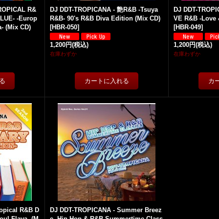
ROPICAL R&
DJ DDT-TROPICANA - 艶R&B -Tsuya
DJ DDT-TROPI
LUE- -Europ
R&B- 90's R&B Diva Edition (Mix CD)
VE R&B -Love &
- (Mix CD)
[
HBR-050
]
[
HBR-049
]
1,200円
(税込)
1,200円
(税込)
在庫わずか
在庫わずか
opical R&B D
DJ DDT-TROPICANA - Summer Breez
oul Flava- (M
e -Hip Hop & R&B Summertime Class