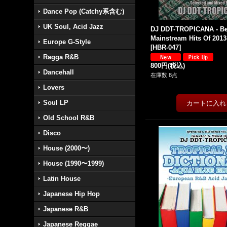
Dance Pop (Catchy系含む)
UK Soul, Acid Jazz
DJ DDT-TROPICANA - Bes
Mainstream Hits Of 2013
Europe G-Style
[
HBR-047
]
Ragga R&B
800円
(税込)
Dancehall
在庫数 8点
Lovers
Soul LP
Old School R&B
Disco
House (2000〜)
House (1990〜1999)
Latin House
Japanese Hip Hop
Japanese R&B
Japanese Reggae