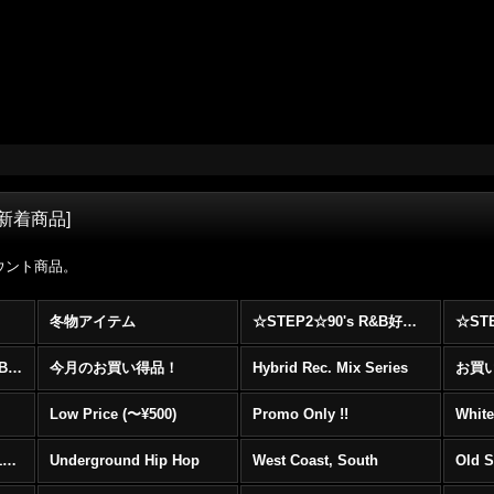
新着商品
]
ウント商品。
冬物アイテム
☆STEP2☆90's R&B好きに自信を持ってオススメ出来る00's R&B Best 100 !!!
☆☆☆☆☆レア00's R&B Promo Only盤特集！！☆☆☆☆☆
今月のお買い得品！
Hybrid Rec. Mix Series
お買い得
Low Price (〜¥500)
Promo Only !!
White
Mainstream Hip Hop (1990〜1999)
Underground Hip Hop
West Coast, South
Old 