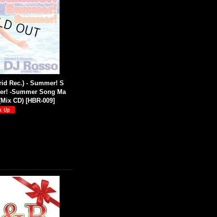
id Rec.) - Summer! S
r! -Summer Song Ma
(Mix CD)
[
HBR-009
]