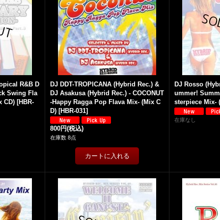
opical R&B D
DJ DDT-TROPICANA (Hybrid Rec.) &
DJ Rosso (Hybr
ack Swing Fla
DJ Asakusa (Hybrid Rec.) - COCONUT
ummer! Summe
x CD)
[
HBR-
-Happy Ragga Pop Flava Mix- (Mix C
sterpiece Mix- 
D)
[
HBR-031
]
在庫なし
800円
(税込)
在庫数 8点