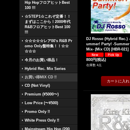
Hip HopフロアヒットBest
100 !!!
☆STEP1☆これぞ定番！！
まずはここから！2000年代
R&BフロアヒットBest 100
!!!
DJ Rosso (Hybrid Rec.)
☆☆☆☆☆レア00's R&B Pr
ummer! Party! -Summer
omo Only盤特集！！☆☆
Mix- (Mix CD)
[
HBR-021
]
☆☆☆
800円
(税込)
今月のお買い得品！
在庫数 4点
Hybrid Rec. Mix Series
お買い得MIX CD !!
CD (Not Vinyl)
Premium (¥5000〜)
Low Price (〜¥500)
Promo Only !!
White Press Only !!
Mainstream Hip Hop (200