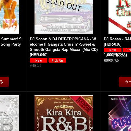
 - Summer! S
DJ Scoon & DJ DDT-TROPICANA - W
DJ Rosso - R&
 Song Party
elcome II Gangsta Cruisin' -Sweet &
[
HBR-036
]
Smooth Gangsta Rap Mixxx- (Mix CD)
[
HBR-040
]
1,000円
(税込)
在庫数 9点
在庫なし