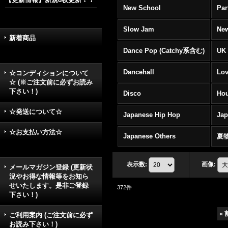
New School
Par
Slow Jam
New
新着商品
Dance Pop (Catchy系含む)
UK 
Dancehall
Lov
☆コンディションについて
☆ (※ご注文前に必ずお読み
下さい！)
Disco
Hou
☆発送について☆
Japanese Hip Hop
Ja
☆お支払い方法☆
Japanese Others
夏
表示数
:
画像
:
メールマガジン登録 (更新状
況やお得な情報等をお知ら
せいたします。是非ご登録
372
件
下さい！)
«
ご利用案内 (ご注文前に必ず
お読み下さい！)