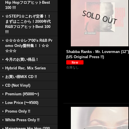
Hip HopフロアヒットBest
100 !!!
☆STEP1☆これぞ定番！！
まずはここから！2000年代
R&BフロアヒットBest 100
!!!
☆☆☆☆☆レア00's R&B Pr
omo Only盤特集！！☆☆
☆☆☆
Shabba Ranks - Mr. Loverman (12'')
(US Original Press !!)
今月のお買い得品！
在庫なし
Hybrid Rec. Mix Series
お買い得MIX CD !!
CD (Not Vinyl)
Premium (¥5000〜)
Low Price (〜¥500)
Promo Only !!
White Press Only !!
Mainstream Hip Hop (200