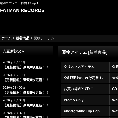
厳選中古レコード専門Shop !!
FATMAN RECORDS
ホーム
>
新着商品
>
夏物アイテム
☆更新状況☆
夏物アイテム
[
新着商品
]
2026
08
11
年
月
日
クリスマスアイテム
冬
【更新情報】新規8枚更新！！
2026
08
10
年
月
日
☆STEP1☆これぞ定番！！まずはここから！2000年代R&BフロアヒットBest 100 !!!
【更新情報】新規8枚更新！！
2026
08
09
年
月
日
お買い得MIX CD !!
CD 
【更新情報】新規8枚更新！！
Promo Only !!
Whi
2026
08
08
年
月
日
【更新情報】新規8枚更新！！
Underground Hip Hop
Wes
2026
08
07
年
月
日
【更新情報】新規8枚更新！！