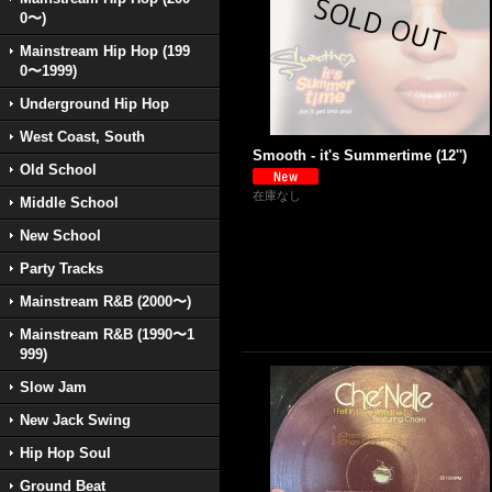
0〜)
Mainstream Hip Hop (199
0〜1999)
Underground Hip Hop
West Coast, South
Smooth - it's Summertime (12'')
Old School
在庫なし
Middle School
New School
Party Tracks
Mainstream R&B (2000〜)
Mainstream R&B (1990〜1
999)
Slow Jam
New Jack Swing
Hip Hop Soul
Ground Beat