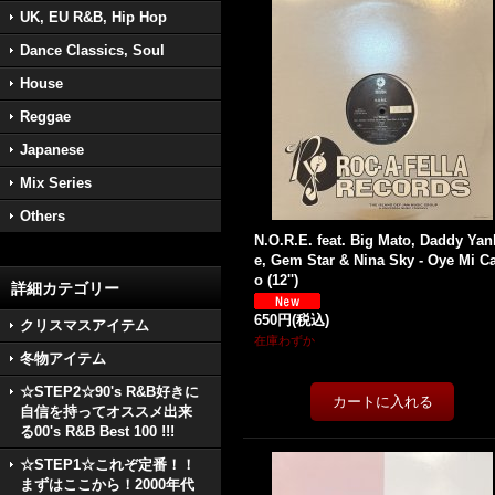
UK, EU R&B, Hip Hop
Dance Classics, Soul
House
Reggae
Japanese
Mix Series
Others
N.O.R.E. feat. Big Mato, Daddy Yan
e, Gem Star & Nina Sky - Oye Mi C
o (12'')
詳細カテゴリー
650円
(税込)
クリスマスアイテム
在庫わずか
冬物アイテム
☆STEP2☆90's R&B好きに
自信を持ってオススメ出来
る00's R&B Best 100 !!!
☆STEP1☆これぞ定番！！
まずはここから！2000年代