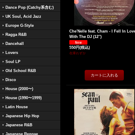
Dance Pop (Catchy系含む)
UK Soul, Acid Jazz
Europe G-Style
Che'Nelle feat. Cham - I Fell In Lov
Ragga R&B
With The DJ (12'')
Dancehall
550円
(税込)
Lovers
在庫わずか
Soul LP
Old School R&B
Disco
House (2000〜)
House (1990〜1999)
Latin House
Japanese Hip Hop
Japanese R&B
Japanese Reggae