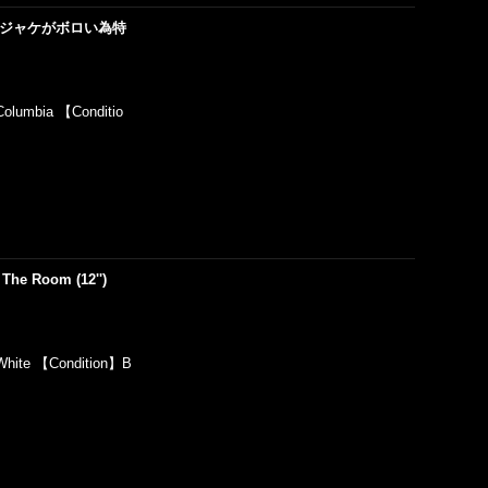
2'') (ジャケがボロい為特
olumbia 【Conditio
The Room (12'')
White 【Condition】B