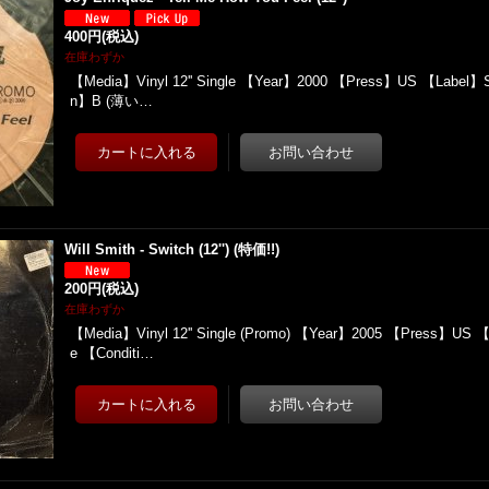
400円
(税込)
在庫わずか
【Media】Vinyl 12'' Single 【Year】2000 【Press】US 【Label】So
n】B (薄い…
Will Smith - Switch (12'') (特価!!)
200円
(税込)
在庫わずか
【Media】Vinyl 12'' Single (Promo) 【Year】2005 【Press】US 【
e 【Conditi…