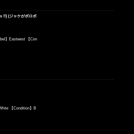
 Press !!) (ジャケがボロボ
abel】Eastwest 【Con
White 【Condition】B