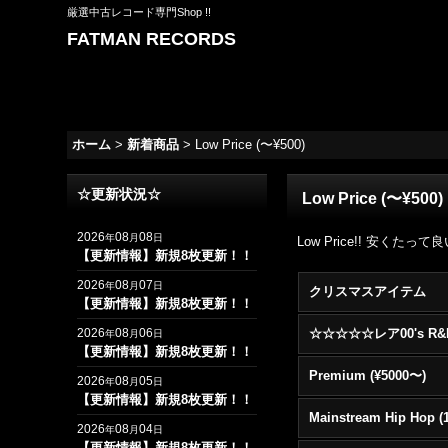
厳選中古レコード専門Shop !!
FATMAN RECORDS
ホーム
>
新着商品
>
Low Price (〜¥500)
☆更新状況☆
Low Price (〜¥500)
2026
08
08
年
月
日
Low Price!! 安くた
【更新情報】新規8枚更新！！
2026
08
07
年
月
日
クリスマスアイテム
【更新情報】新規8枚更新！！
2026
08
06
年
月
日
【更新情報】新規8枚更新！！
Premium (¥5000〜)
2026
08
05
年
月
日
【更新情報】新規8枚更新！！
2026
08
04
年
月
日
【更新情報】新規8枚更新！！