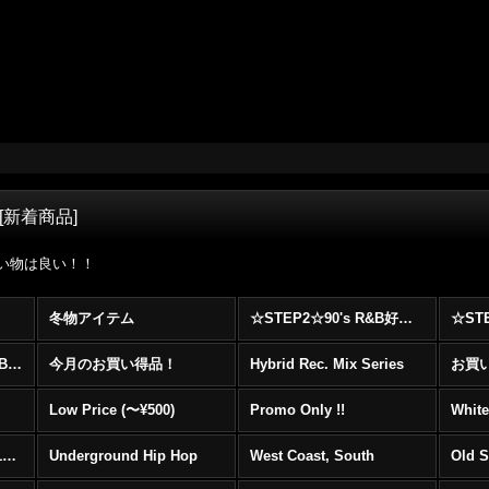
[
新着商品
]
って良い物は良い！！
冬物アイテム
☆STEP2☆90's R&B好きに自信を持ってオススメ出来る00's R&B Best 100 !!!
☆☆☆☆☆レア00's R&B Promo Only盤特集！！☆☆☆☆☆
今月のお買い得品！
Hybrid Rec. Mix Series
お買い得
Low Price (〜¥500)
Promo Only !!
White
Mainstream Hip Hop (1990〜1999)
Underground Hip Hop
West Coast, South
Old 