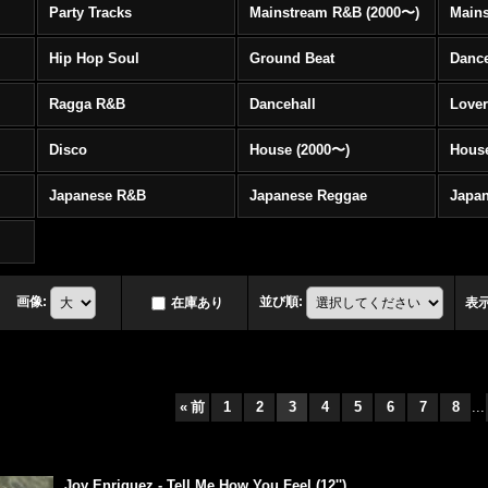
Party Tracks
Mainstream R&B (2000〜)
Hip Hop Soul
Ground Beat
Danc
Ragga R&B
Dancehall
Love
Disco
House (2000〜)
Hous
Japanese R&B
Japanese Reggae
Japa
画像
:
並び順
:
在庫あり
表
«
前
1
2
3
4
5
6
7
8
...
Joy Enriquez - Tell Me How You Feel (12'')