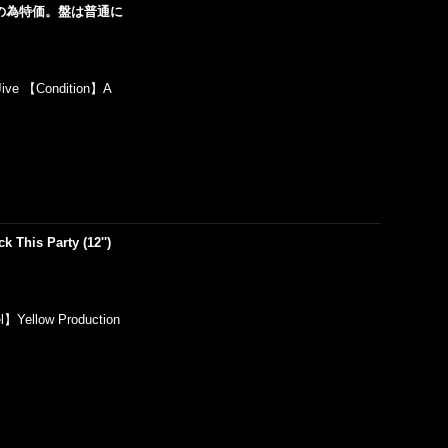
ジャケダメージの為特価。盤は普通に
ive 【Condition】A
k This Party (12'')
】Yellow Production