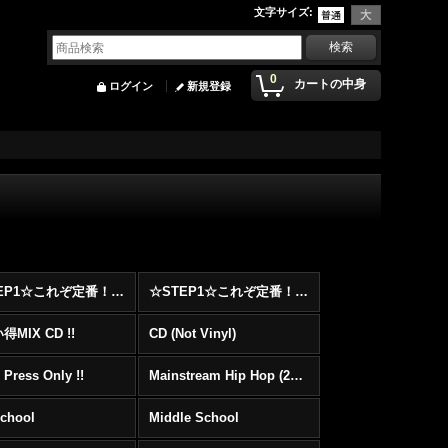
文字サイズ
:
0
カートの中身
ログイン
新規登録
☆STEP1☆これぞ定番！！まずはここから！2000年代Hip HopフロアヒットBest 100 !!!
☆STEP1☆これぞ定番！！まずはここから！2000年代R&BフロアヒットBest 100 !!!
MIX CD !!
CD (Not Vinyl)
 Press Only !!
Mainstream Hip Hop (2000〜)
School
Middle School