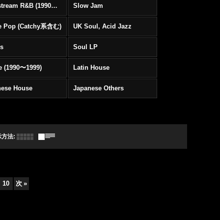
Mainstream R&B (1990〜1999)
Slow Jam
e Pop (Catchy系含む)
UK Soul, Acid Jazz
rs
Soul LP
e (1990〜1999)
Latin House
nese House
Japanese Others
示方法
:
10
次
»