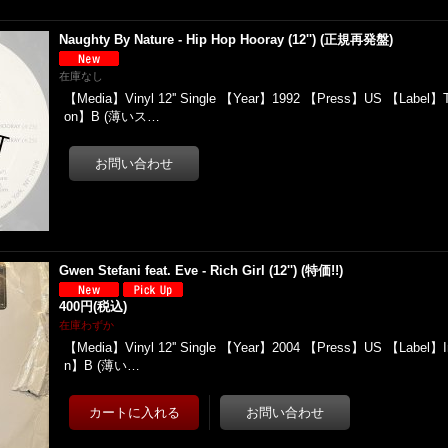
Naughty By Nature - Hip Hop Hooray (12'') (正規再発盤)
在庫なし
【Media】Vinyl 12'' Single 【Year】1992 【Press】US 【Label】
on】B (薄いス…
Gwen Stefani feat. Eve - Rich Girl (12'') (特価!!)
400円
(税込)
在庫わずか
【Media】Vinyl 12'' Single 【Year】2004 【Press】US 【Label】In
n】B (薄い…