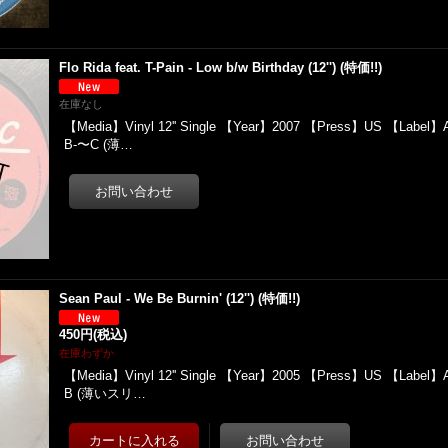
Flo Rida feat. T-Pain - Low b/w Birthday (12'') (特価!!)
在庫なし
【Media】Vinyl 12'' Single 【Year】2007 【Press】US 【Label】At
B-〜C (薄…
Sean Paul - We Be Burnin' (12'') (特価!!)
450円
(税込)
在庫わずか
【Media】Vinyl 12'' Single 【Year】2005 【Press】US 【Label】At
B (薄いスリ…