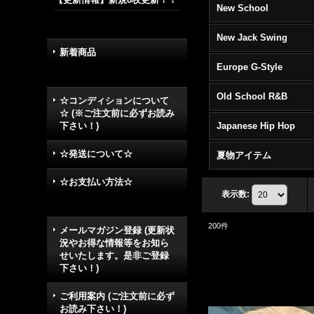
New School
New Jack Swing
新着商品
Europe G-Style
Old School R&B
☆コンディションについて
☆ (※ご注文前に必ずお読み
下さい！)
Japanese Hip Hop
☆発送について☆
夏物アイテム
☆お支払い方法☆
表示数
:
200
件
メールマガジン登録 (更新状
況やお得な情報等をお知ら
せいたします。是非ご登録
下さい！)
ご利用案内 (ご注文前に必ず
お読み下さい！)