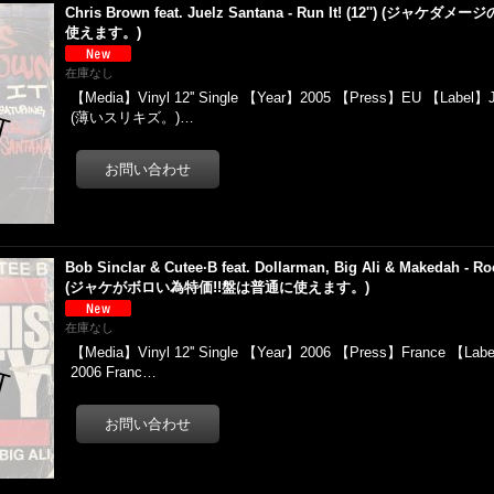
Chris Brown feat. Juelz Santana - Run It! (12'') (
使えます。)
在庫なし
【Media】Vinyl 12'' Single 【Year】2005 【Press】EU 【Label】J
(薄いスリキズ。)…
Bob Sinclar & Cutee·B feat. Dollarman, Big Ali & Makedah - Roc
(ジャケがボロい為特価!!盤は普通に使えます。)
在庫なし
【Media】Vinyl 12'' Single 【Year】2006 【Press】France 【Label
2006 Franc…