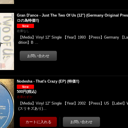
Gran D'ance - Just The Two Of Us (12'') (Germany Original
ロの為特価!!)
在庫なし
【Media】Vinyl 12'' Single 【Year】1993 【Press】Germany 【L
dition】B …
Nodesha - That's Crazy (EP) (特価!!)
500円
(税込)
在庫わずか
【Media】Vinyl 12'' Single 【Year】2002 【Press】US 【Label】
(スリキズあり)…