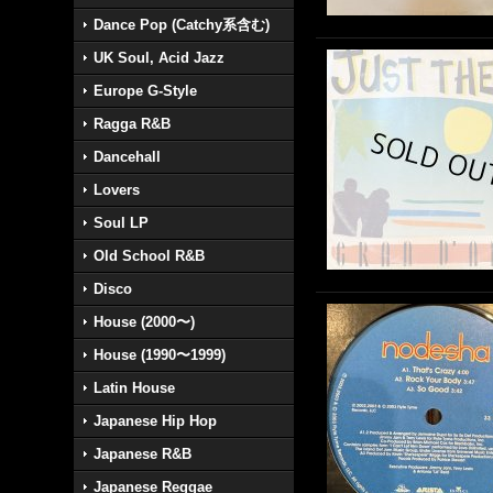
Dance Pop (Catchy系含む)
UK Soul, Acid Jazz
Europe G-Style
Ragga R&B
Dancehall
Lovers
Soul LP
Old School R&B
Disco
House (2000〜)
House (1990〜1999)
Latin House
Japanese Hip Hop
Japanese R&B
Japanese Reggae