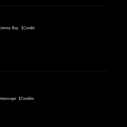
Tommy Boy 【Conditi
terscope 【Conditio