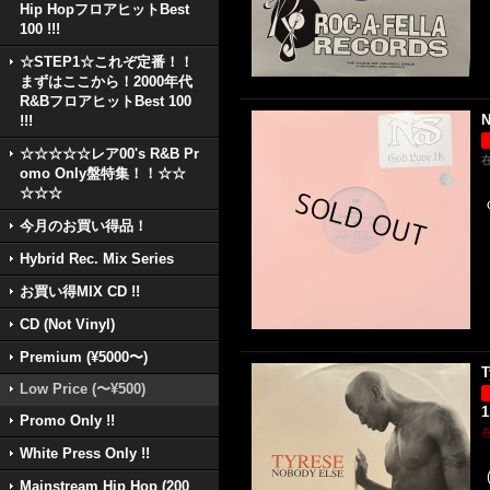
Hip HopフロアヒットBest
100 !!!
☆STEP1☆これぞ定番！！
まずはここから！2000年代
R&BフロアヒットBest 100
N
!!!
☆☆☆☆☆レア00's R&B Pr
omo Only盤特集！！☆☆
☆☆☆
今月のお買い得品！
Hybrid Rec. Mix Series
お買い得MIX CD !!
CD (Not Vinyl)
Premium (¥5000〜)
T
Low Price (〜¥500)
1
Promo Only !!
White Press Only !!
Mainstream Hip Hop (200