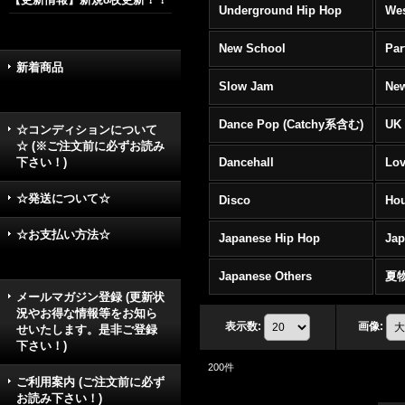
Underground Hip Hop
Wes
New School
Par
新着商品
Slow Jam
New
Dance Pop (Catchy系含む)
UK 
☆コンディションについて
☆ (※ご注文前に必ずお読み
下さい！)
Dancehall
Lov
☆発送について☆
Disco
Hou
☆お支払い方法☆
Japanese Hip Hop
Ja
Japanese Others
夏
メールマガジン登録 (更新状
況やお得な情報等をお知ら
表示数
:
画像
:
せいたします。是非ご登録
下さい！)
200
件
ご利用案内 (ご注文前に必ず
お読み下さい！)