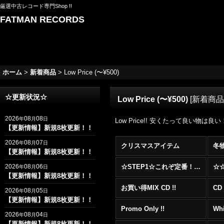
厳選中古レコード専門Shop !!
FATMAN RECORDS
ホーム
>
新着商品
>
Low Price (〜¥500)
☆更新状況☆
Low Price (〜¥500)
[
新着商品
2026
08
08
年
月
日
Low Price!! 安くたって良い物は良
【更新情報】新規8枚更新！！
2026
08
07
年
月
日
クリスマスアイテム
冬
【更新情報】新規8枚更新！！
2026
08
06
☆STEP1☆これぞ定番！！まずはここから！2000年代R&BフロアヒットBest 100 !!!
年
月
日
【更新情報】新規8枚更新！！
お買い得MIX CD !!
CD 
2026
08
05
年
月
日
【更新情報】新規8枚更新！！
Promo Only !!
Whi
2026
08
04
年
月
日
【更新情報】新規8枚更新！！