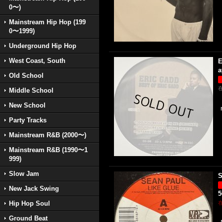
0〜)
Mainstream Hip Hop (199
0〜1999)
Underground Hip Hop
West Coast, South
E
a
Old School
Middle School
New School
Party Tracks
Mainstream R&B (2000〜)
Mainstream R&B (1990〜1
999)
Slow Jam
S
New Jack Swing
Hip Hop Soul
Ground Beat