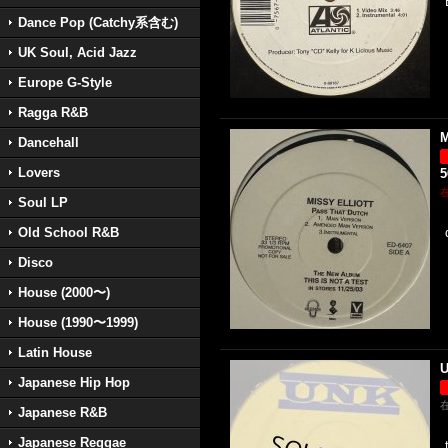
Dance Pop (Catchy系含む)
UK Soul, Acid Jazz
Europe G-Style
Ragga R&B
M
Dancehall
Lovers
Soul LP
Old School R&B
Disco
House (2000〜)
House (1990〜1999)
Latin House
U
Japanese Hip Hop
Japanese R&B
Japanese Reggae