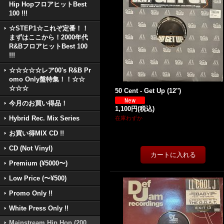
Hip HopフロアヒットBest
100 !!!
☆STEP1☆これぞ定番！！
まずはここから！2000年代
R&BフロアヒットBest 100
!!!
☆☆☆☆☆レア00's R&B Pr
omo Only盤特集！！☆☆
☆☆☆
50 Cent - Get Up (12'')
今月のお買い得品！
1,100円
(税込)
Hybrid Rec. Mix Series
在庫わずか
お買い得MIX CD !!
CD (Not Vinyl)
Premium (¥5000〜)
Low Price (〜¥500)
Promo Only !!
White Press Only !!
Mainstream Hip Hop (200