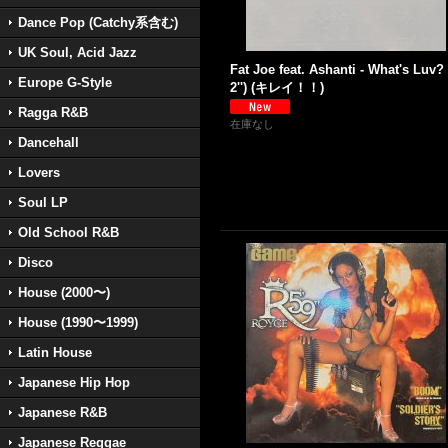
Dance Pop (Catchy系含む)
UK Soul, Acid Jazz
Fat Joe feat. Ashanti - What's Luv? 
Europe G-Style
2'') (キレイ！！)
Ragga R&B
在庫なし
Dancehall
Lovers
Soul LP
Old School R&B
Disco
House (2000〜)
House (1990〜1999)
Latin House
Japanese Hip Hop
Japanese R&B
Japanese Reggae