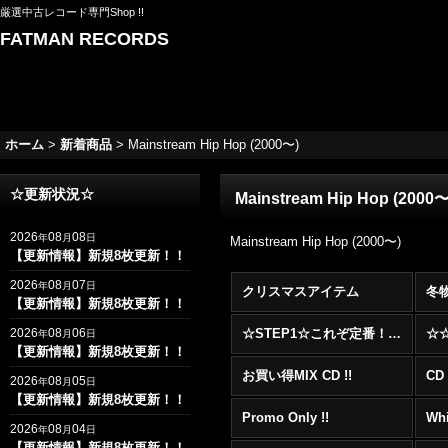
厳選中古レコード専門Shop !!
FATMAN RECORDS
ホーム
>
新着商品
>
Mainstream Hip Hop (2000〜)
☆更新状況☆
Mainstream Hip Hop (2000
2026
08
08
年
月
日
Mainstream Hip Hop (2000〜)
【更新情報】新規8枚更新！！
2026
08
07
年
月
日
クリスマスアイテム
冬
【更新情報】新規8枚更新！！
2026
08
06
☆STEP1☆これぞ定番！！まずはここから！2000年代R&BフロアヒットBest 100 !!!
年
月
日
【更新情報】新規8枚更新！！
お買い得MIX CD !!
CD 
2026
08
05
年
月
日
【更新情報】新規8枚更新！！
Promo Only !!
Whi
2026
08
04
年
月
日
【更新情報】新規8枚更新！！