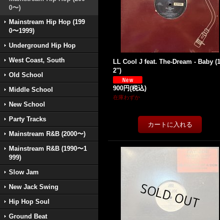
0〜)
Mainstream Hip Hop (199
0〜1999)
Underground Hip Hop
West Coast, South
LL Cool J feat. The-Dream - Baby (
2'')
Old School
900円
(税込)
Middle School
在庫わずか
New School
Party Tracks
Mainstream R&B (2000〜)
Mainstream R&B (1990〜1
999)
Slow Jam
New Jack Swing
Hip Hop Soul
Ground Beat