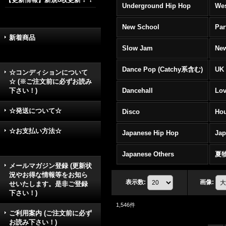
Underground Hip Hop
Wes
New School
Par
新着商品
Slow Jam
New
Dance Pop (Catchy系含む)
UK 
☆コンディションについて
☆ (※ご注文前に必ずお読み
下さい！)
Dancehall
Lov
☆発送について☆
Disco
Hou
☆お支払い方法☆
Japanese Hip Hop
Ja
Japanese Others
夏
メールマガジン登録 (更新状
況やお得な情報等をお知ら
表示数
:
画像
:
せいたします。是非ご登録
下さい！)
1,546
件
ご利用案内 (ご注文前に必ず
お読み下さい！)