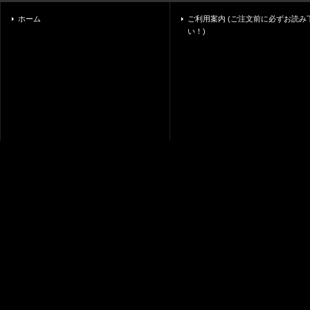
ホーム
ご利用案内 (ご注文前に必ずお読み
い！)