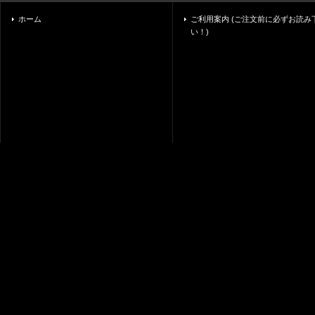
ホーム
ご利用案内 (ご注文前に必ずお読み
い！)