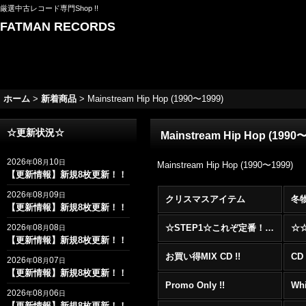
厳選中古レコード専門Shop !!
FATMAN RECORDS
ホーム
>
新着商品
>
Mainstream Hip Hop (1990〜1999)
☆更新状況☆
Mainstream Hip Hop (1990
2026
08
10
年
月
日
Mainstream Hip Hop (1990〜1999)
【更新情報】新規8枚更新！！
2026
08
09
年
月
日
クリスマスアイテム
冬
【更新情報】新規8枚更新！！
2026
08
08
☆STEP1☆これぞ定番！！まずはここから！2000年代R&BフロアヒットBest 100 !!!
年
月
日
【更新情報】新規8枚更新！！
お買い得MIX CD !!
CD 
2026
08
07
年
月
日
【更新情報】新規8枚更新！！
Promo Only !!
Whi
2026
08
06
年
月
日
【更新情報】新規8枚更新！！