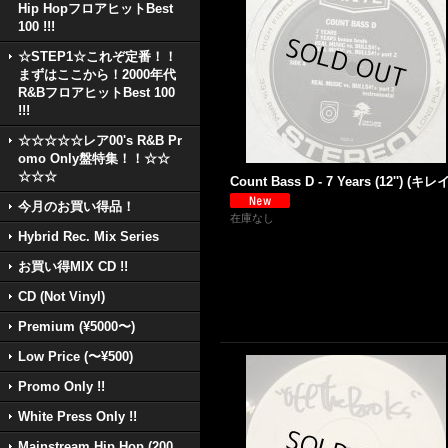
Hip HopフロアヒットBest
100 !!!
☆STEP1☆これぞ定番！！
まずはここから！2000年代
R&BフロアヒットBest 100
!!!
☆☆☆☆☆レア00's R&B Pr
omo Only盤特集！！☆☆
☆☆☆
Count Bass D - 7 Years (12'') (キレイ
今月のお買い得品！
在庫なし
Hybrid Rec. Mix Series
お買い得MIX CD !!
CD (Not Vinyl)
Premium (¥5000〜)
Low Price (〜¥500)
Promo Only !!
White Press Only !!
Mainstream Hip Hop (200