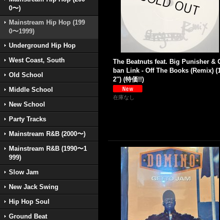
0〜)
Mainstream Hip Hop (199
0〜1999)
Underground Hip Hop
West Coast, South
The Beatnuts feat. Big Punisher & 
ban Link - Off The Books (Remix) (
Old School
2'') (特価!!)
Middle School
在庫なし
New School
Party Tracks
Mainstream R&B (2000〜)
Mainstream R&B (1990〜1
999)
Slow Jam
New Jack Swing
Hip Hop Soul
Ground Beat