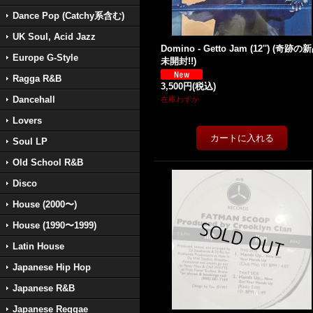
Dance Pop (Catchy系含む)
UK Soul, Acid Jazz
Domino - Getto Jam (12'') (奇跡の
Europe G-Style
未開封!!)
Ragga R&B
3,500円
(税込)
Dancehall
在庫わずか
Lovers
Soul LP
Old School R&B
Disco
House (2000〜)
House (1990〜1999)
Latin House
Japanese Hip Hop
Japanese R&B
Japanese Reggae