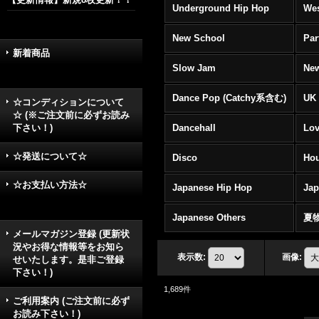
Underground Hip Hop
Wes
New School
Par
新着商品
Slow Jam
New
Dance Pop (Catchy系含む)
UK 
☆コンディションについて
☆ (※ご注文前に必ずお読み
下さい！)
Dancehall
Lov
☆発送について☆
Disco
Hou
☆お支払い方法☆
Japanese Hip Hop
Ja
Japanese Others
夏
メールマガジン登録 (更新状
況やお得な情報等をお知ら
表示数
:
画像
:
せいたします。是非ご登録
下さい！)
1,689
件
ご利用案内 (ご注文前に必ず
お読み下さい！)