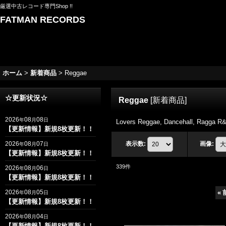
厳選中古レコード専門Shop !!
FATMAN RECORDS
ホーム
>
新着商品
>
Reggae
☆更新状況☆
Reggae
[
新着商品
]
2026
08
08
年
月
日
Lovers Reggae, Dancehall, Ra
【更新情報】新規8枚更新！！
2026
08
07
表示数
:
画像
:
年
月
日
【更新情報】新規8枚更新！！
339
件
2026
08
06
年
月
日
【更新情報】新規8枚更新！！
2026
08
05
«
年
月
日
【更新情報】新規8枚更新！！
2026
08
04
年
月
日
【更新情報】新規8枚更新！！