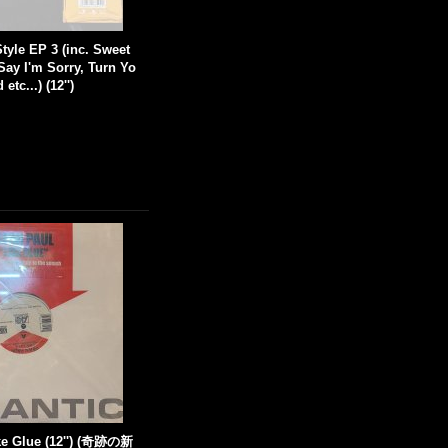
Style EP 3 (inc. Sweet
Say I'm Sorry, Turn Yo
tc...) (12'')
ike Glue (12'') (奇跡の新