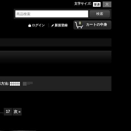
文字サイズ
:
0
カートの中身
ログイン
新規登録
示方法
:
...
17
次
»