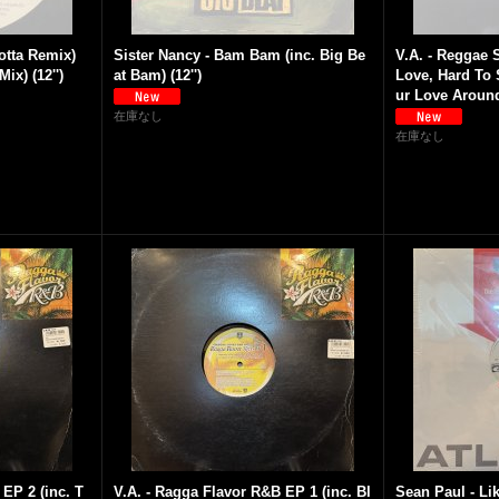
otta Remix)
Sister Nancy - Bam Bam (inc. Big Be
V.A. - Reggae 
ix) (12'')
at Bam) (12'')
Love, Hard To 
ur Love Around e
在庫なし
在庫なし
EP 2 (inc. T
V.A. - Ragga Flavor R&B EP 1 (inc. Bl
Sean Paul - L