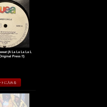
Sweat (A La La La La L
Original Press !!)