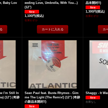
r, Baby Lov
eeding Love, Umbrella, With You...)
品未開封!!)
(12'')
1,300円
(税込)
1,100円
(税込)
在庫わずか
在庫わずか
 I'm Still In
Sean Paul feat. Busta Rhymes - Gim
Shaggy - It Was
a) (12'') (奇跡
me The Light (The Remix!) (12'') (奇跡
の新品未開封!!)
在庫なし