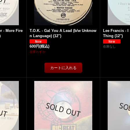
 - More Fire
T.O.K. - Gal You A Lead (b/w Unknow
Lee Francis - 
)
n Language) (12'')
Thing (12'')
600円
(税込)
在庫なし
在庫わずか