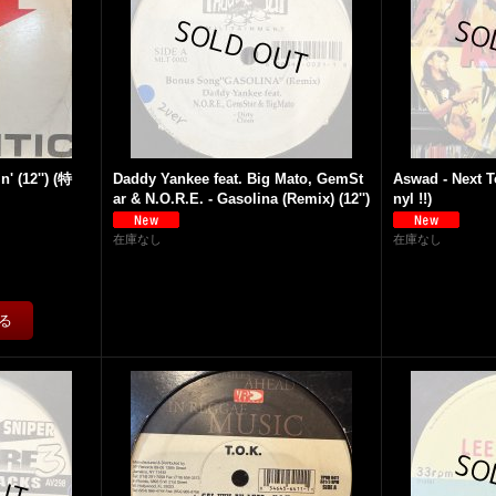
' (12'') (特
Daddy Yankee feat. Big Mato, GemSt
Aswad - Next To
ar & N.O.R.E. - Gasolina (Remix) (12'')
nyl !!)
在庫なし
在庫なし