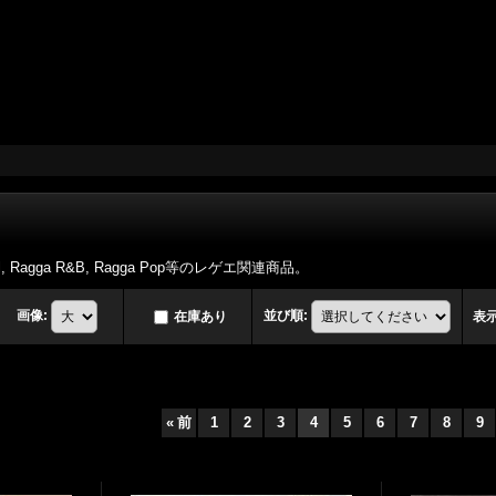
ehall, Ragga R&B, Ragga Pop等のレゲエ関連商品。
画像
:
並び順
:
在庫あり
表
«
前
1
2
3
4
5
6
7
8
9