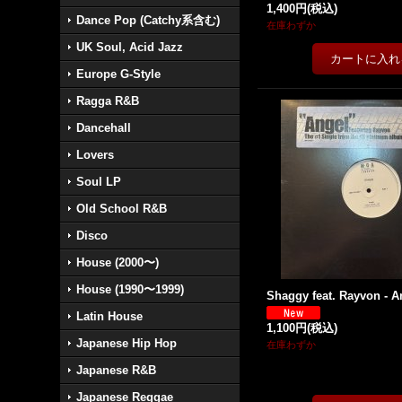
1,400円
(税込)
Dance Pop (Catchy系含む)
在庫わずか
UK Soul, Acid Jazz
Europe G-Style
Ragga R&B
Dancehall
Lovers
Soul LP
Old School R&B
Disco
House (2000〜)
House (1990〜1999)
Shaggy feat. Rayvon - An
Latin House
1,100円
(税込)
Japanese Hip Hop
在庫わずか
Japanese R&B
Japanese Reggae