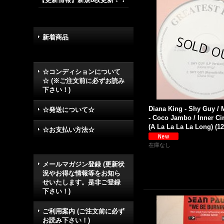
新着商品
☆コンディションについて
☆ (※ご注文前に必ずお読み
下さい！)
Diana King - Shy Guy / 
☆発送について☆
- Coco Jambo / Inner Cir
(A La La La La Long) (12'
☆お支払い方法☆
在庫なし
メールマガジン登録 (更新状
況やお得な情報等をお知ら
せいたします。是非ご登録
下さい！)
ご利用案内 (ご注文前に必ず
お読み下さい！)