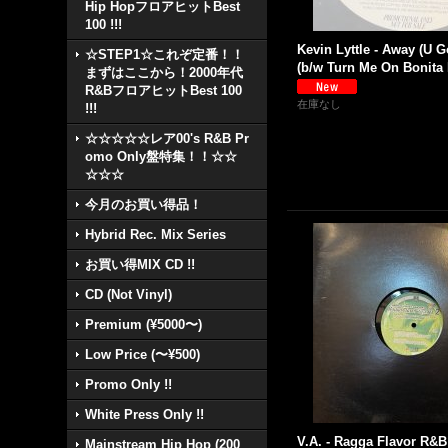
Hip HopフロアヒットBest
100 !!!
Kevin Lyttle - Away (U G
☆STEP1☆これぞ定番！！
(b/w Turn Me On Bonita M
まずはここから！2000年代
R&BフロアヒットBest 100
在庫なし
!!!
☆☆☆☆☆レア00's R&B Pr
omo Only盤特集！！☆☆
☆☆☆
今月のお買い得品！
Hybrid Rec. Mix Series
お買い得MIX CD !!
CD (Not Vinyl)
Premium (¥5000〜)
Low Price (〜¥500)
Promo Only !!
White Press Only !!
V.A. - Ragga Flavor R&B 
Mainstream Hip Hop (200