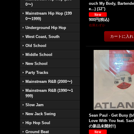
ouch My Body, Bartende
0〜)
e...) (12'')
Mainstream Hip Hop (199
0〜1999)
900円
(税込)
在庫わずか
Underground Hip Hop
West Coast, South
Old School
Middle School
New School
Party Tracks
Mainstream R&B (2000〜)
Mainstream R&B (1990〜1
999)
Slow Jam
New Jack Swing
Sean Paul - Get Busy (b/w
Love With You feat. Sash
Hip Hop Soul
の新品未開封!!)
Ground Beat