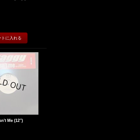
n't Me (12'')