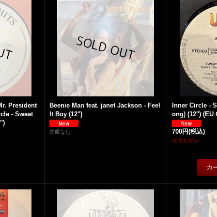
Mr. President
Beenie Man feat. janet Jackson - Feel
Inner Circle - 
cle - Sweat
It Boy (12'')
ong) (12'') (EU 
')
700円
(税込)
在庫なし
在庫わずか