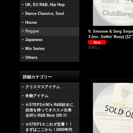
UK, EU R&B, Hip Hop
Dance Classics, Soul
House
Reggae
V. Smoove & Serg Sniper
3 (inc. Gettin' Busy) (12''
Japanese
在庫なし
Mix Series
Others
詳細カテゴリー
クリスマスアイテム
冬物アイテム
☆STEP2☆90's R&B好きに
自信を持ってオススメ出来
る00's R&B Best 100 !!!
☆STEP1☆これぞ定番！！
まずはここから！2000年代