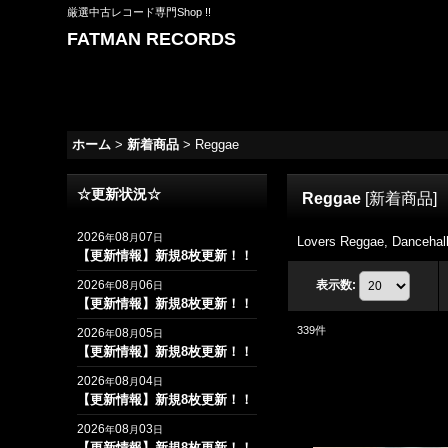
厳選中古レコード専門Shop !!
FATMAN RECORDS
ホーム
>
新着商品
>
Reggae
☆更新状況☆
Reggae
[
新着商品
]
2026
08
07
年
月
日
Lovers Reggae, Danc
【更新情報】新規8枚更新！！
2026
08
06
表示数
:
年
月
日
【更新情報】新規8枚更新！！
339
件
2026
08
05
年
月
日
【更新情報】新規8枚更新！！
2026
08
04
年
月
日
【更新情報】新規8枚更新！！
2026
08
03
年
月
日
【更新情報】新規8枚更新！！