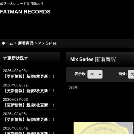
厳選中古レコード専門Shop !!
FATMAN RECORDS
ホーム
>
新着商品
>
Mix Series
☆更新状況☆
Mix Series
[
新着商品
]
2026
08
08
年
月
日
表示数
:
画像
:
【更新情報】新規8枚更新！！
2026
08
07
年
月
日
325
件
【更新情報】新規8枚更新！！
2026
08
06
年
月
日
【更新情報】新規8枚更新！！
2026
08
05
年
月
日
【更新情報】新規8枚更新！！
2026
08
04
年
月
日
【更新情報】新規8枚更新！！