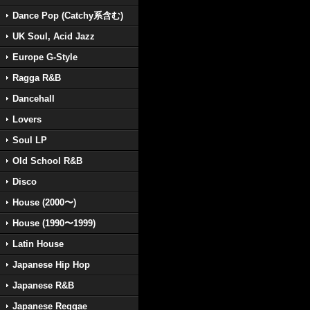
Dance Pop (Catchy系含む)
UK Soul, Acid Jazz
Europe G-Style
Ragga R&B
Dancehall
Lovers
Soul LP
Old School R&B
Disco
House (2000〜)
House (1990〜1999)
Latin House
Japanese Hip Hop
Japanese R&B
Japanese Reggae