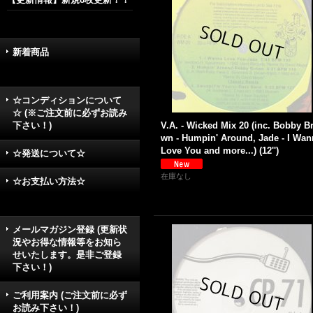
新着商品
☆コンディションについて
☆ (※ご注文前に必ずお読み
下さい！)
V.A. - Wicked Mix 20 (inc. Bobby B
wn - Humpin' Around, Jade - I Wan
Love You and more...) (12'')
☆発送について☆
在庫なし
☆お支払い方法☆
メールマガジン登録 (更新状
況やお得な情報等をお知ら
せいたします。是非ご登録
下さい！)
ご利用案内 (ご注文前に必ず
お読み下さい！)