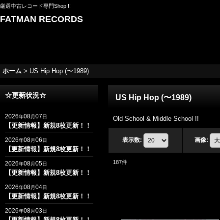
厳選中古レコード専門Shop !!
FATMAN RECORDS
ホーム
>
US Hip Hop (〜1989)
☆更新状況☆
US Hip Hop (〜1989)
2026
08
07
年
月
日
Old School & Middle School !!
【更新情報】新規8枚更新！！
2026
08
06
表示数
:
画像
:
年
月
日
【更新情報】新規8枚更新！！
187
件
2026
08
05
年
月
日
【更新情報】新規8枚更新！！
2026
08
04
年
月
日
【更新情報】新規8枚更新！！
2026
08
03
年
月
日
【更新情報】新規8枚更新！！