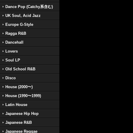
Dance Pop (Catchy系含む)
UK Soul, Acid Jazz
Europe G-Style
Ragga R&B
Dancehall
Lovers
Soul LP
Old School R&B
Disco
House (2000〜)
House (1990〜1999)
Latin House
Japanese Hip Hop
Japanese R&B
Japanese Reggae