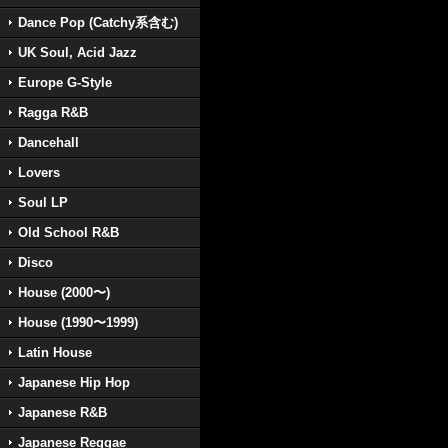
Dance Pop (Catchy系含む)
UK Soul, Acid Jazz
Europe G-Style
Ragga R&B
Dancehall
Lovers
Soul LP
Old School R&B
Disco
House (2000〜)
House (1990〜1999)
Latin House
Japanese Hip Hop
Japanese R&B
Japanese Reggae