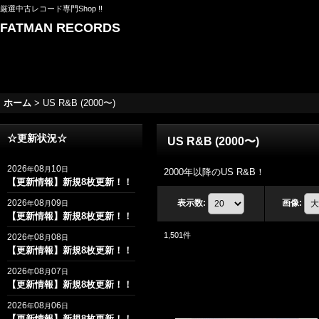
厳選中古レコード専門Shop !!
FATMAN RECORDS
ホーム
>
US R&B (2000〜)
☆更新状況☆
US R&B (2000〜)
2026
08
10
年
月
日
2000年以降のUS R&B！
【更新情報】新規8枚更新！！
2026
08
09
表示数
:
画像
:
年
月
日
【更新情報】新規8枚更新！！
1,501
件
2026
08
08
年
月
日
【更新情報】新規8枚更新！！
2026
08
07
年
月
日
【更新情報】新規8枚更新！！
2026
08
06
年
月
日
【更新情報】新規8枚更新！！