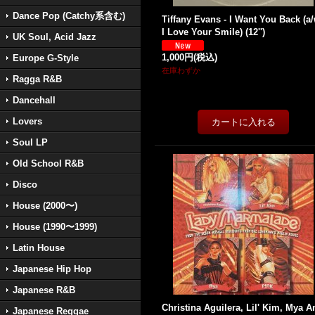
Dance Pop (Catchy系含む)
Tiffany Evans - I Want You Back (a
I Love Your Smile) (12'')
UK Soul, Acid Jazz
1,000円
(税込)
Europe G-Style
在庫わずか
Ragga R&B
Dancehall
Lovers
Soul LP
Old School R&B
Disco
House (2000〜)
House (1990〜1999)
Latin House
Japanese Hip Hop
Japanese R&B
Christina Aguilera, Lil' Kim, Mya A
Japanese Reggae