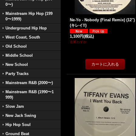
0〜)
Mainstream Hip Hop (199
0〜1999)
Ne-Yo - Nobody (Final Remix) (12'')
(キレイ!!)
Underground Hip Hop
1,100円
(税込)
West Coast, South
在庫わずか
Old School
Middle School
New School
Party Tracks
Mainstream R&B (2000〜)
Mainstream R&B (1990〜1
999)
Slow Jam
New Jack Swing
Hip Hop Soul
Ground Beat