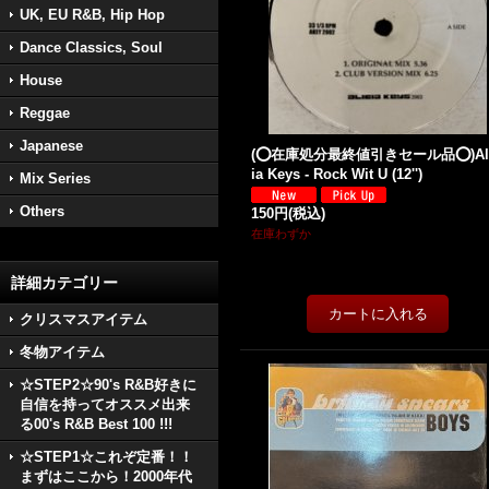
UK, EU R&B, Hip Hop
Dance Classics, Soul
House
Reggae
Japanese
(⭕️在庫処分最終値引きセール品⭕️)Al
ia Keys - Rock Wit U (12'')
Mix Series
Others
150円
(税込)
在庫わずか
詳細カテゴリー
クリスマスアイテム
冬物アイテム
☆STEP2☆90's R&B好きに
自信を持ってオススメ出来
る00's R&B Best 100 !!!
☆STEP1☆これぞ定番！！
まずはここから！2000年代