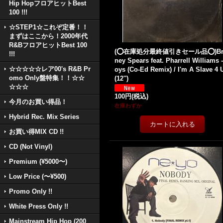
Hip HopフロアヒットBest
100 !!!
☆STEP1☆これぞ定番！！
まずはここから！2000年代
R&BフロアヒットBest 100
(⭕️在庫処分最終値引きセール品⭕️)Bri
!!!
ney Spears feat. Pharrell Williams 
☆☆☆☆☆レア00's R&B Pr
oys (Co-Ed Remix) / I'm A Slave 4 
omo Only盤特集！！☆☆
(12'')
☆☆☆
100円
(税込)
今月のお買い得品！
在庫わずか
Hybrid Rec. Mix Series
お買い得MIX CD !!
CD (Not Vinyl)
Premium (¥5000〜)
Low Price (〜¥500)
Promo Only !!
White Press Only !!
Mainstream Hip Hop (200