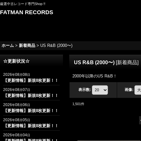
厳選中古レコード専門Shop !!
FATMAN RECORDS
ホーム
>
新着商品
>
US R&B (2000〜)
☆更新状況☆
US R&B (2000〜)
[
新着商品
]
2026
08
08
年
月
日
2000年以降のUS R&B！
【更新情報】新規8枚更新！！
2026
08
07
表示数
:
画像
:
年
月
日
【更新情報】新規8枚更新！！
1,501
件
2026
08
06
年
月
日
【更新情報】新規8枚更新！！
2026
08
05
年
月
日
【更新情報】新規8枚更新！！
2026
08
04
年
月
日
【更新情報】新規8枚更新！！