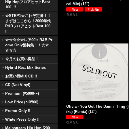
Hip HopフロアヒットBest
cal Mix) (12'')
100 !!!
在庫なし
☆STEP1☆これぞ定番！！
まずはここから！2000年代
R&BフロアヒットBest 100
!!!
☆☆☆☆☆レア00's R&B Pr
omo Only盤特集！！☆☆
☆☆☆
今月のお買い得品！
Hybrid Rec. Mix Series
お買い得MIX CD !!
CD (Not Vinyl)
Premium (¥5000〜)
Low Price (〜¥500)
Olivia - You Got The Damn Thing (I
Promo Only !!
ike) (Remix) (12'')
White Press Only !!
在庫なし
Mainstream Hip Hop (200