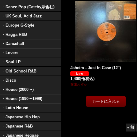
Dance Pop (Catchy系含む)
UK Soul, Acid Jazz
Europe G-Style
Ragga R&B
Dancehall
Lovers
Soul LP
Jaheim - Just In Case (12'')
Old School R&B
1,400円
(税込)
Disco
在庫わずか
House (2000〜)
House (1990〜1999)
Latin House
Japanese Hip Hop
Japanese R&B
«
前
Japanese Reggae