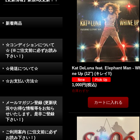
新着商品
☆コンディションについて
☆ (※ご注文前に必ずお読み
下さい！)
Kat DeLuna feat. Elephant Man - W
☆発送について☆
ne Up (12'') (キレイ!!)
☆お支払い方法☆
1,000円
(税込)
在庫わずか
メールマガジン登録 (更新状
況やお得な情報等をお知ら
せいたします。是非ご登録
下さい！)
ご利用案内 (ご注文前に必ず
お読み下さい！)