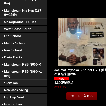
0〜)
Mainstream Hip Hop (199
0〜1999)
Underground Hip Hop
West Coast, South
Old School
Middle School
New School
Party Tracks
Mainstream R&B (2000〜)
Joe feat. Mystikal - Stutter (12'') (
Mainstream R&B (1990〜1
の新品未開封!!)
999)
1,600円
(税込)
Slow Jam
在庫わずか
New Jack Swing
Hip Hop Soul
Ground Beat