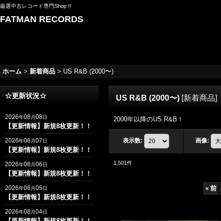
厳選中古レコード専門Shop !!
FATMAN RECORDS
ホーム
>
新着商品
>
US R&B (2000〜)
☆更新状況☆
US R&B (2000〜)
[
新着商品
]
2026
08
08
年
月
日
2000年以降のUS R&B！
【更新情報】新規8枚更新！！
2026
08
07
表示数
:
画像
:
年
月
日
【更新情報】新規8枚更新！！
1,501
件
2026
08
06
年
月
日
【更新情報】新規8枚更新！！
2026
08
05
«
前
年
月
日
【更新情報】新規8枚更新！！
2026
08
04
年
月
日
【更新情報】新規8枚更新！！