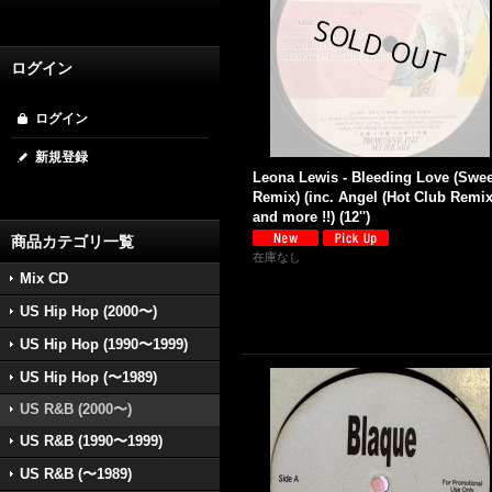
ログイン
ログイン
新規登録
Leona Lewis - Bleeding Love (Swee
Remix) (inc. Angel (Hot Club Remix
and more !!) (12'')
商品カテゴリ一覧
在庫なし
Mix CD
US Hip Hop (2000〜)
US Hip Hop (1990〜1999)
US Hip Hop (〜1989)
US R&B (2000〜)
US R&B (1990〜1999)
US R&B (〜1989)