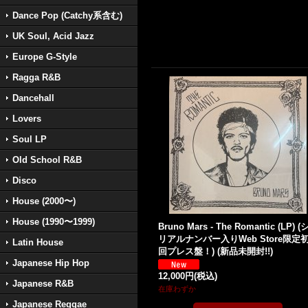
Dance Pop (Catchy系含む)
UK Soul, Acid Jazz
Europe G-Style
Ragga R&B
Dancehall
Lovers
Soul LP
Old School R&B
Disco
House (2000〜)
House (1990〜1999)
Bruno Mars - The Romantic (LP) (
リアルナンバー入りWeb Store限定
Latin House
回プレス盤！) (新品未開封!!)
Japanese Hip Hop
12,000円
(税込)
Japanese R&B
在庫わずか
Japanese Reggae