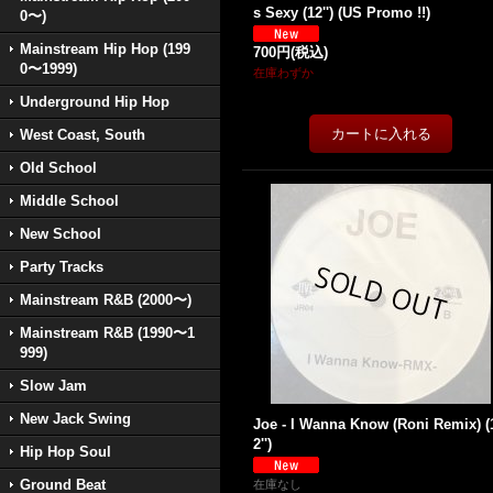
s Sexy (12'') (US Promo !!)
0〜)
Mainstream Hip Hop (199
700円
(税込)
0〜1999)
在庫わずか
Underground Hip Hop
West Coast, South
Old School
Middle School
New School
Party Tracks
Mainstream R&B (2000〜)
Mainstream R&B (1990〜1
999)
Slow Jam
New Jack Swing
Joe - I Wanna Know (Roni Remix) (
2'')
Hip Hop Soul
Ground Beat
在庫なし