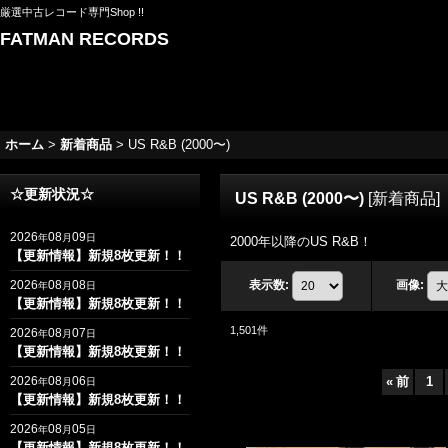
厳選中古レコード専門Shop !!
FATMAN RECORDS
ホーム
>
新着商品
>
US R&B (2000〜)
☆更新状況☆
US R&B (2000〜)
[
新着商品
]
2026
08
09
年
月
日
2000年以降のUS R&B！
【更新情報】新規8枚更新！！
2026
08
08
表示数
:
画像
:
年
月
日
【更新情報】新規8枚更新！！
1,501
件
2026
08
07
年
月
日
【更新情報】新規8枚更新！！
2026
08
06
«
前
1
年
月
日
【更新情報】新規8枚更新！！
2026
08
05
年
月
日
【更新情報】新規8枚更新！！