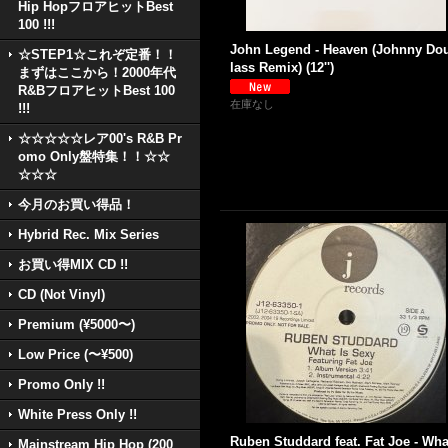
Hip HopフロアヒットBest
100 !!!
John Legend - Heaven (Johnny Do
☆STEP1☆これぞ定番！！
lass Remix) (12'')
まずはここから！2000年代
R&BフロアヒットBest 100
在庫なし
!!!
☆☆☆☆☆レア00's R&B Pr
omo Only盤特集！！☆☆
☆☆☆
今月のお買い得品！
Hybrid Rec. Mix Series
お買い得MIX CD !!
CD (Not Vinyl)
Premium (¥5000〜)
Low Price (〜¥500)
Promo Only !!
White Press Only !!
Ruben Studdard feat. Fat Joe - Wha
Mainstream Hip Hop (200