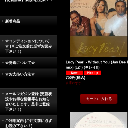
新着商品
☆コンディションについて
☆ (※ご注文前に必ずお読み
下さい！)
Lucy Pearl - Without You (Jay Dee 
☆発送について☆
mix) (12'') (キレイ!!)
☆お支払い方法☆
750円
(税込)
在庫わずか
メールマガジン登録 (更新状
況やお得な情報等をお知ら
せいたします。是非ご登録
下さい！)
ご利用案内 (ご注文前に必ず
お読み下さい！)