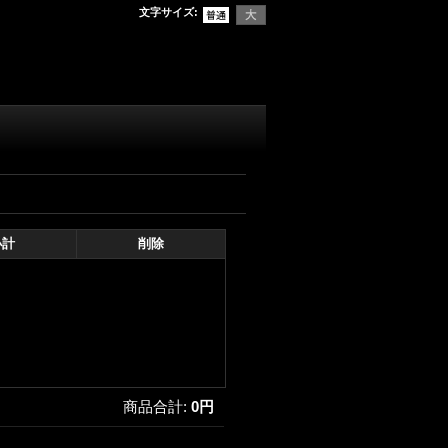
文字サイズ
:
小計
削除
商品合計
:
0円