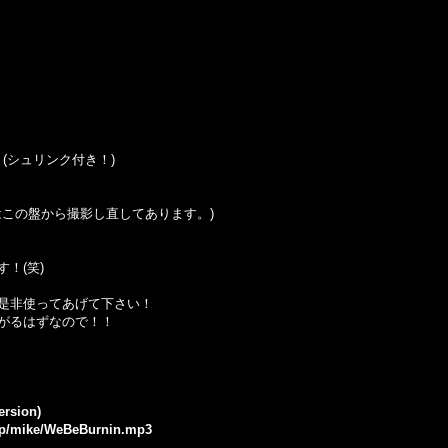
icker (シュリンク付き！)
真はこの盤から撮影し直してあります。)
！(笑)
是非使ってあげて下さい！
がるはずなので！！
ersion)
.jp/mike/WeBeBurnin.mp3