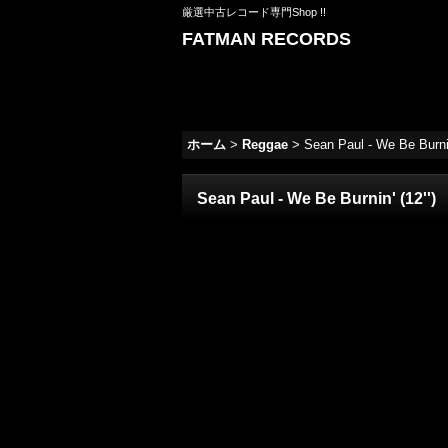
厳選中古レコード専門Shop !!
FATMAN RECORDS
ホーム
>
Reggae
>
Sean Paul - We Be Burnin'
Sean Paul - We Be Burnin' (12'')