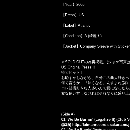
【Year】2005
【Press】US
【Label】Atlantic
【Condition】A (綺麗！)
【Jacket】Company Sleeve with St
※SOLD OUTの為再掲載。(ジャケ写
US Original Press !!
特大ヒット !!
お恥ずかしながら、自分この曲大好きっす
何て言うか、『熱くなる』んすよね(笑)
コレ結構好きな人多いんで夏になったら
変な使い方しなければそれなりに盛り上
(Side A)
01. We Be Burnin' (Legalize It) (Club V
(試聴)
http://fatmanrecords.sakura.ne
02. We Be Burnin' (Instrumental)