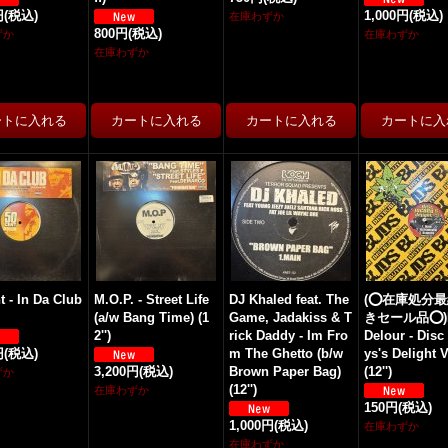
円
(税込)
1,000円
(税込)
在庫わずか
800円
(税込)
ずか
在庫わずか
在庫わずか
t - In Da Club
M.O.P. - Street Life
DJ Khaled feat. The
(⭕️在庫処分
(a/w Bang Time) (1
Game, Jadakiss & T
きセール品⭕️)F
2'')
rick Daddy - Im Fro
Delour - Disc
円
(税込)
m The Ghetto (b/w
ys's Delight V
3,200円
(税込)
Brown Paper Bag)
(12'')
ずか
(12'')
在庫わずか
150円
(税込)
1,000円
(税込)
在庫わずか
在庫わずか