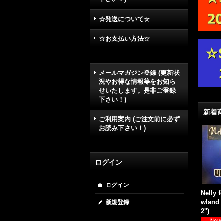
☆発送について☆
☆お支払い方法☆
メールマガジン登録 (更新状
況やお得な情報等をお知ら
せいたします。是非ご登録
下さい！)
新着
ご利用案内 (ご注文前に必ず
お読み下さい！)
ログイン
ログイン
Nelly f
wland 
新規登録
2'')