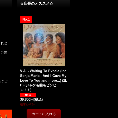
☆店長のオススメ☆
No.1
切れと
てご連
。
V.A. - Waiting To Exhale (inc.
Sonja Marie - And I Gave My
Love To You and more...) (2L
係でご
P) (ジャケも盤もピンピ
ン！！)
39,800円
(税込)
在庫わずか