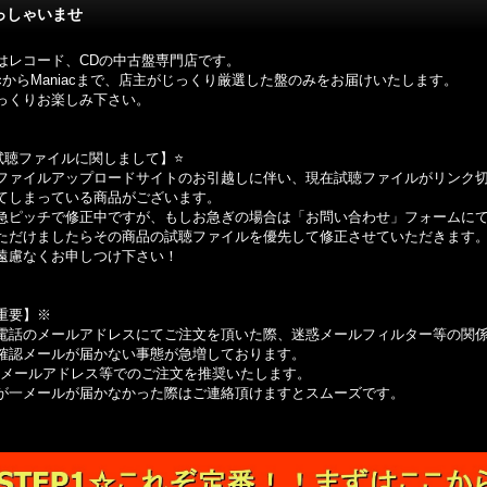
っしゃいませ
はレコード、CDの中古盤専門店です。
sicからManiacまで、店主がじっくり厳選した盤のみをお届けいたします。
っくりお楽しみ下さい。
【試聴ファイルに関しまして】⭐️
ファイルアップロードサイトのお引越しに伴い、現在試聴ファイルがリンク
てしまっている商品がございます。
急ピッチで修正中ですが、もしお急ぎの場合は「お問い合わせ」フォームに
ただけましたらその商品の試聴ファイルを優先して修正させていただきます
遠慮なくお申しつけ下さい！
重要】※
電話のメールアドレスにてご注文を頂いた際、迷惑メールフィルター等の関
確認メールが届かない事態が急増しております。
のメールアドレス等でのご注文を推奨いたします。
が一メールが届かなかった際はご連絡頂けますとスムーズです。