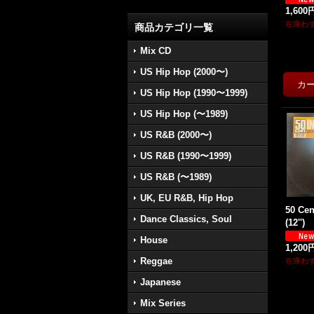
1,600
在庫わ
商品カテゴリ一覧
Mix CD
US Hip Hop (2000〜)
US Hip Hop (1990〜1999)
US Hip Hop (〜1989)
US R&B (2000〜)
US R&B (1990〜1999)
US R&B (〜1989)
UK, EU R&B, Hip Hop
50 Cen
Dance Classics, Soul
(12'')
House
1,200
Reggae
在庫わ
Japanese
Mix Series