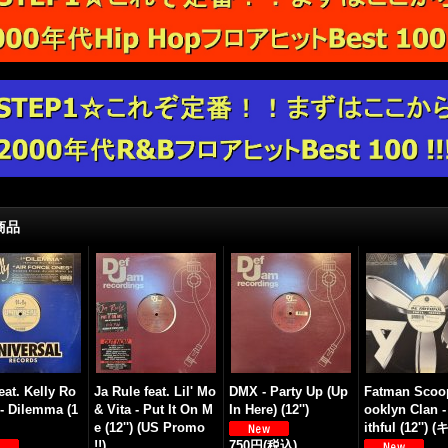
商品
eat. Kelly Ro
Ja Rule feat. Lil' Mo
DMX - Party Up (Up
Fatman Scoo
- Dilemma (1
& Vita - Put It On M
In Here) (12'')
ooklyn Clan -
e (12'') (US Promo
ithful (12'') 
!!)
750円
(税込)