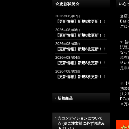
☆更新状況☆
いら
当店
2026
08
07
年
月
日
Ba
【更新情報】新規8枚更新！！
ごゆ
2026
08
06
年
月
日
【更新情報】新規8枚更新！！
⭐️
2026
08
05
年
月
日
試聴
【更新情報】新規8枚更新！！
なっ
現在
2026
08
04
年
月
日
絡い
【更新情報】新規8枚更新！！
是非
2026
08
03
年
月
日
【更新情報】新規8枚更新！！
※【
携帯
注文
新着商品
PC
※万
☆コンディションについて
☆ (※ご注文前に必ずお読み
下さい！)