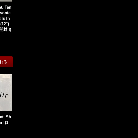
at. Tan
evonte
lls In
12'')
封!!)
at. Sh
rl (1