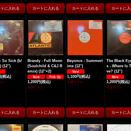
- So Sick (b/
Brandy - Full Moon
Beyonce - Summert
The Black Ey
 (12'')
(Soulchild & C&J R
ime (12'')
s - Where Is 
emix) (12''×2)
ve? (12'')
円
(税込)
1,100円
(税込)
1,200円
(税込)
1,200円
(税込)
ずか
在庫わずか
在庫わずか
在庫わずか