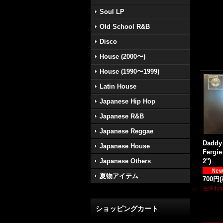
Soul LP
Old School R&B
Disco
House (2000〜)
House (1990〜1999)
Latin House
Japanese Hip Hop
Japanese R&B
Japanese Reggae
Daddy 
Japanese House
Fergie
2'')
Japanese Others
夏物アイテム
700円
在庫わ
ショッピングカート