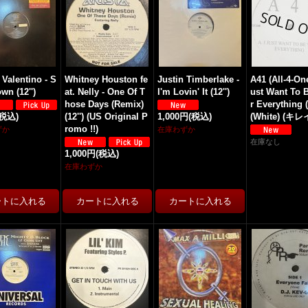
Valentino - S
Whitney Houston fe
Justin Timberlake -
A41 (All-4-One
wn (12'')
at. Nelly - One Of T
I'm Lovin' It (12'')
ust Want To 
hose Days (Remix)
r Everything (
(税込)
(12'') (US Original P
1,000円
(税込)
(White) (キレイ
romo !!)
ずか
在庫わずか
在庫なし
1,000円
(税込)
在庫わずか