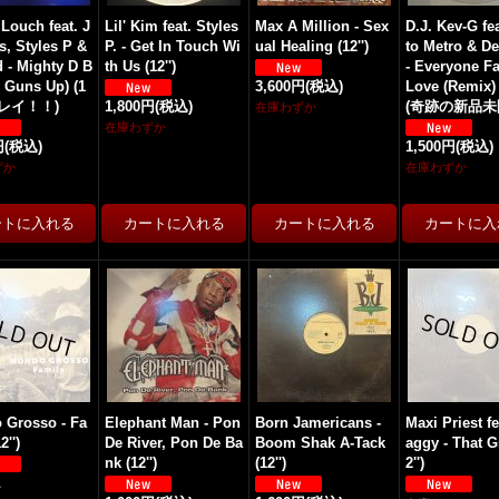
Louch feat. J
Lil' Kim feat. Styles
Max A Million - Sex
D.J. Kev-G fe
s, Styles P &
P. - Get In Touch Wi
ual Healing (12'')
to Metro & D
 - Mighty D B
th Us (12'')
- Everyone Fa
2 Guns Up) (1
3,600円
(税込)
Love (Remix) (
(キレイ！！)
1,800円
(税込)
(奇跡の新品未開
在庫わずか
在庫わずか
円
(税込)
1,500円
(税込)
ずか
在庫わずか
 Grosso - Fa
Elephant Man - Pon
Born Jamericans -
Maxi Priest fe
2'')
De River, Pon De Ba
Boom Shak A-Tack
aggy - That Gi
nk (12'')
(12'')
2'')
し