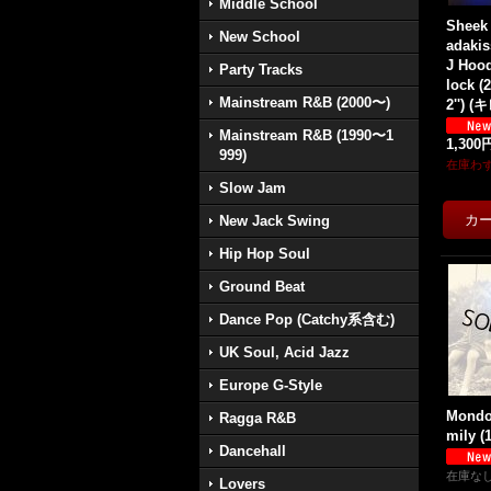
Middle School
Sheek 
New School
adakis
J Hood
Party Tracks
lock (
Mainstream R&B (2000〜)
2'') 
Mainstream R&B (1990〜1
1,300
999)
在庫わ
Slow Jam
New Jack Swing
Hip Hop Soul
Ground Beat
Dance Pop (Catchy系含む)
UK Soul, Acid Jazz
Europe G-Style
Mondo
Ragga R&B
mily (1
Dancehall
在庫な
Lovers