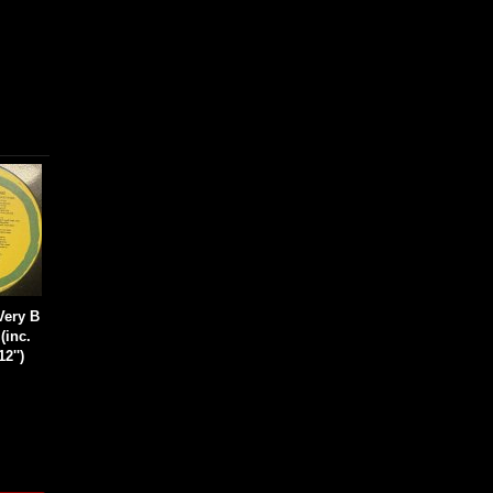
Very B
(inc.
12'')