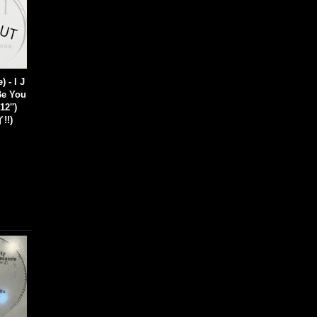
) - I J
Be You
12'')
!!)