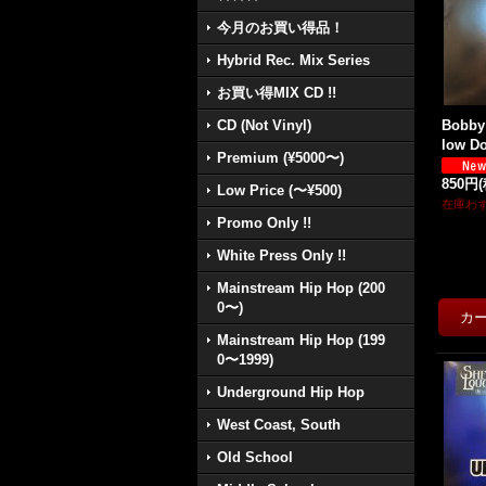
今月のお買い得品！
Hybrid Rec. Mix Series
お買い得MIX CD !!
Bobby 
CD (Not Vinyl)
low Do
Premium (¥5000〜)
850円
Low Price (〜¥500)
在庫わ
Promo Only !!
White Press Only !!
Mainstream Hip Hop (200
0〜)
Mainstream Hip Hop (199
0〜1999)
Underground Hip Hop
West Coast, South
Old School