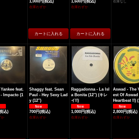
1,000円
(税込)
1,600円
(税込)
在庫なし
在庫わずか
在庫わずか
Yankee feat.
Shaggy feat. Sean
Raggadonna - La Isl
Aswad - The 
 - Impacto (1
Paul - Hey Sexy Lad
a Bonita (12'') (キレ
est Of Aswad 
y (12'')
イ!!)
Heartbeat !!) (
(税込)
700円
(税込)
1,000円
(税込)
2,800円
(税込)
ずか
在庫わずか
在庫わずか
在庫わずか