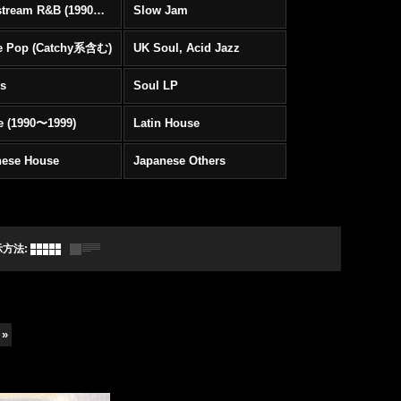
Mainstream R&B (1990〜1999)
Slow Jam
e Pop (Catchy系含む)
UK Soul, Acid Jazz
rs
Soul LP
e (1990〜1999)
Latin House
nese House
Japanese Others
示方法
:
»