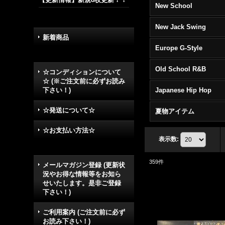
New School
New Jack Swing
新着商品
Europe G-Style
Old School R&B
☆コンディションについて
☆ (※ご注文前に必ずお読み
下さい！)
Japanese Hip Hop
☆発送について☆
夏物アイテム
☆お支払い方法☆
表示数
:
359
件
メールマガジン登録 (更新状
況やお得な情報等をお知ら
せいたします。是非ご登録
下さい！)
ご利用案内 (ご注文前に必ず
お読み下さい！)