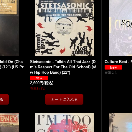
Hold On (Cha
Stetsasonic - Talkin All That Jazz (Di
Culture Beat - M
 (12'') (US Pr
m's Respect For The Old School) (a/
w Hip Hop Band) (12'')
在庫なし
2,600円
(税込)
在庫わずか