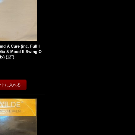
und A Cure (inc. Full I
Mix & Mood II Swing O
x) (12'')