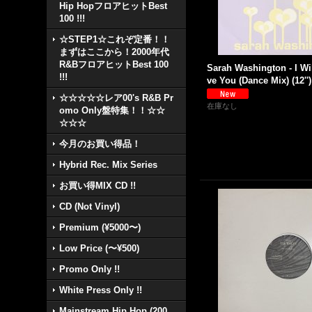
Hip HopフロアヒットBest
100 !!!
☆STEP1☆これぞ定番！！
まずはここから！2000年代
R&BフロアヒットBest 100
Sarah Washington - I Wi
!!!
ve You (Dance Mix) (12'')
☆☆☆☆☆レア00's R&B Pr
在庫なし
omo Only盤特集！！☆☆
☆☆☆
今月のお買い得品！
Hybrid Rec. Mix Series
お買い得MIX CD !!
CD (Not Vinyl)
Premium (¥5000〜)
Low Price (〜¥500)
Promo Only !!
White Press Only !!
Mainstream Hip Hop (200