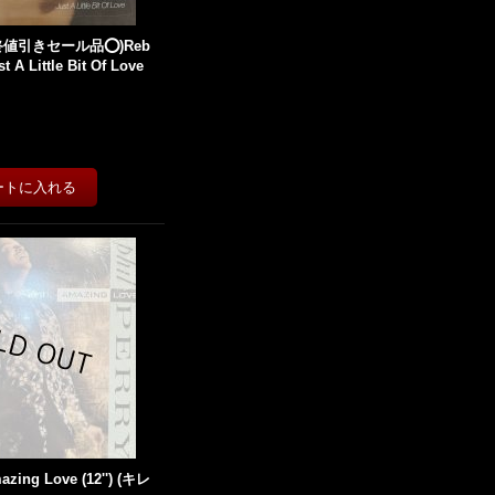
終値引きセール品⭕️)Reb
t A Little Bit Of Love
mazing Love (12'') (キレ