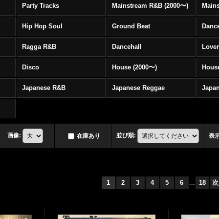
Party Tracks
Mainstream R&B (2000〜)
Hip Hop Soul
Ground Beat
Danc
Ragga R&B
Dancehall
Love
Disco
House (2000〜)
Hous
Japanese R&B
Japanese Reggae
Japa
画像
:
並び順
:
在庫あり
表
1
2
3
4
5
6
...
18
次