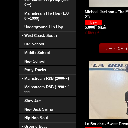
0〜)
Michael Jackson - The 
Mainstream Hip Hop (199
2'')
0〜1999)
Underground Hip Hop
5,800円
(税込)
在庫わずか
West Coast, South
Old School
Middle School
New School
Party Tracks
Mainstream R&B (2000〜)
Mainstream R&B (1990〜1
999)
Slow Jam
New Jack Swing
Hip Hop Soul
La Bouche - Sweet Dream
Ground Beat