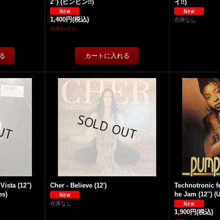
2'') (ピンピン!!)
イ!!)
1,400円
(税込)
在庫なし
在庫わずか
 Vista (12'')
Cher - Believe (12')
Technotronic f
es)
he Jam (12'') (
在庫なし
1,900円
(税込)