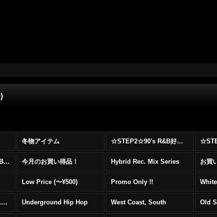
)
冬物アイテム
☆STEP2☆90's R&B好きに自信を持ってオススメ出来る00's R&B Best 100 !!!
☆☆☆☆☆レア00's R&B Promo Only盤特集！！☆☆☆☆☆
今月のお買い得品！
Hybrid Rec. Mix Series
お買い得
Low Price (〜¥500)
Promo Only !!
White
Mainstream Hip Hop (1990〜1999)
Underground Hip Hop
West Coast, South
Old 