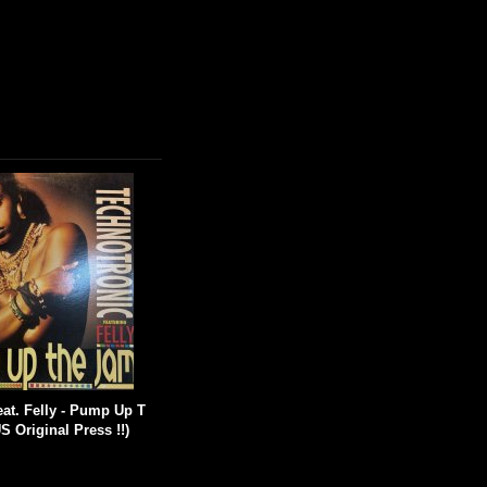
eat. Felly - Pump Up T
US Original Press !!)