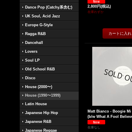
2,800円
(税込)
Dance Pop (Catchy系含む)
在庫わずか
UK Soul, Acid Jazz
Europe G-Style
Ragga R&B
Dancehall
Lovers
Soul LP
Old School R&B
Disco
House (2000〜)
House (1990〜1999)
Latin House
Matt Bianco - Boogie Mi
Japanese Hip Hop
(b/w What A Fool Believ
Japanese R&B
在庫なし
Japanese Reggae