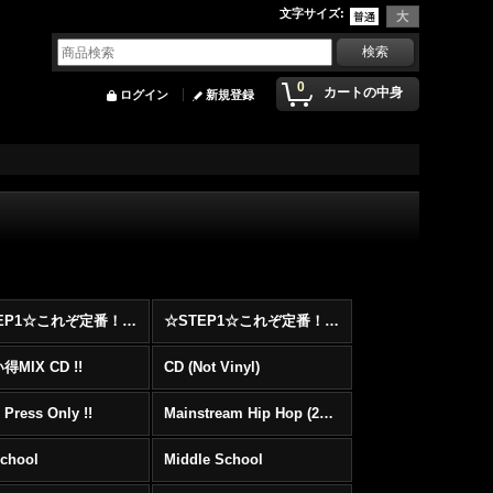
文字サイズ
:
0
カートの中身
ログイン
新規登録
☆STEP1☆これぞ定番！！まずはここから！2000年代Hip HopフロアヒットBest 100 !!!
☆STEP1☆これぞ定番！！まずはここから！2000年代R&BフロアヒットBest 100 !!!
MIX CD !!
CD (Not Vinyl)
 Press Only !!
Mainstream Hip Hop (2000〜)
School
Middle School