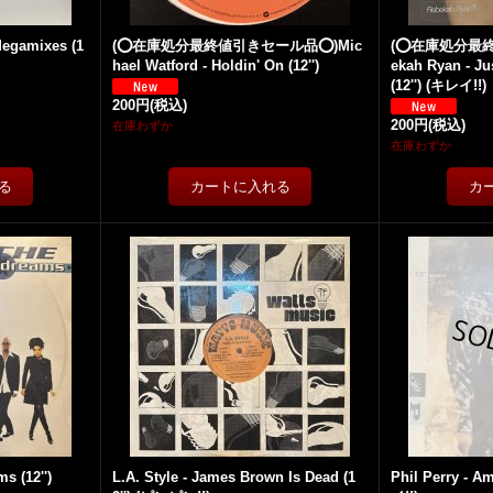
Megamixes (1
(⭕️在庫処分最終値引きセール品⭕️)Mic
(⭕️在庫処分最
hael Watford - Holdin' On (12'')
ekah Ryan - Jus
(12'') (キレイ!!)
200円
(税込)
200円
(税込)
在庫わずか
在庫わずか
s (12'')
L.A. Style - James Brown Is Dead (1
Phil Perry - A