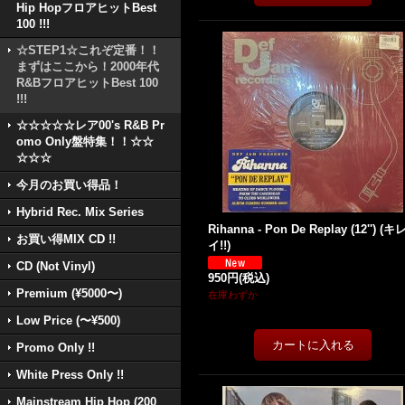
Hip HopフロアヒットBest
100 !!!
☆STEP1☆これぞ定番！！
まずはここから！2000年代
R&BフロアヒットBest 100
!!!
☆☆☆☆☆レア00's R&B Pr
omo Only盤特集！！☆☆
☆☆☆
今月のお買い得品！
Hybrid Rec. Mix Series
Rihanna - Pon De Replay (12'') (キ
お買い得MIX CD !!
イ!!)
CD (Not Vinyl)
950円
(税込)
Premium (¥5000〜)
在庫わずか
Low Price (〜¥500)
Promo Only !!
White Press Only !!
Mainstream Hip Hop (200