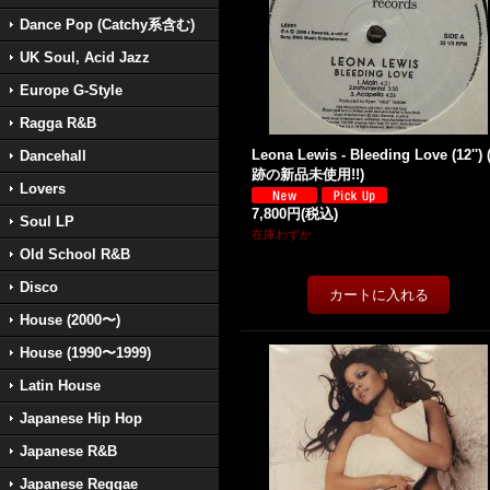
Dance Pop (Catchy系含む)
UK Soul, Acid Jazz
Europe G-Style
Ragga R&B
Leona Lewis - Bleeding Love (12'')
Dancehall
跡の新品未使用!!)
Lovers
7,800円
(税込)
Soul LP
在庫わずか
Old School R&B
Disco
House (2000〜)
House (1990〜1999)
Latin House
Japanese Hip Hop
Japanese R&B
Japanese Reggae