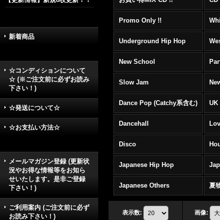
Promo Only !!
Whi
新着商品
Underground Hip Hop
Wes
New School
Par
☆コンディションについて
☆ (※ご注文前に必ずお読み
Slow Jam
New
下さい！)
Dance Pop (Catchy系含む)
UK 
☆発送について☆
Dancehall
Lov
☆お支払い方法☆
Disco
Hou
メールマガジン登録 (更新状
Japanese Hip Hop
Ja
況やお得な情報等をお知ら
せいたします。是非ご登録
Japanese Others
夏
下さい！)
ご利用案内 (ご注文前に必ず
表示数
:
画像
:
お読み下さい！)