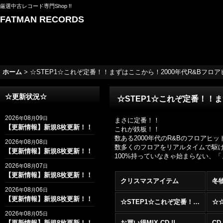
厳選中古レコード専門Shop !!
FATMAN RECORDS
ホーム
>
☆STEP1☆これぞ定番！！まずはここから！2000年代R&BフロアヒットB
☆更新状況☆
☆STEP1☆これぞ定番！！まずは
2026
08
09
年
月
日
まさに定番！！
【更新情報】新規8枚更新！！
これが鉄板！！
数ある2000年代のR&Bのフロア
2026
08
08
年
月
日
数多くのフロアをリアルタイムで駆け抜け
【更新情報】新規8枚更新！！
100%持っていなきゃ始まらない、
2026
08
07
年
月
日
【更新情報】新規8枚更新！！
クリスマスアイテム
冬
2026
08
06
年
月
日
【更新情報】新規8枚更新！！
☆STEP1☆これぞ定番！！まずはここから！2000年代R&BフロアヒットBest 100 !!!
2026
08
05
年
月
日
【更新情報】新規8枚更新！！
お買い得MIX CD !!
CD 