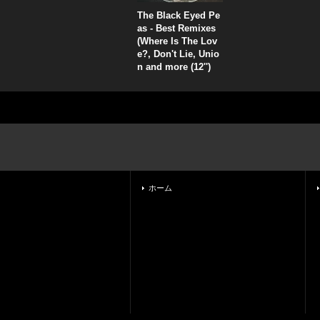
The Black Eyed Pe
as - Best Remixes
(Where Is The Lov
e?, Don't Lie, Unio
n and more (12'')
ホーム