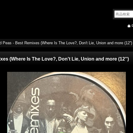
 Peas - Best Remixes (Where Is The Love?, Don't Lie, Union and more (12'')
es (Where Is The Love?, Don't Lie, Union and more (12'')