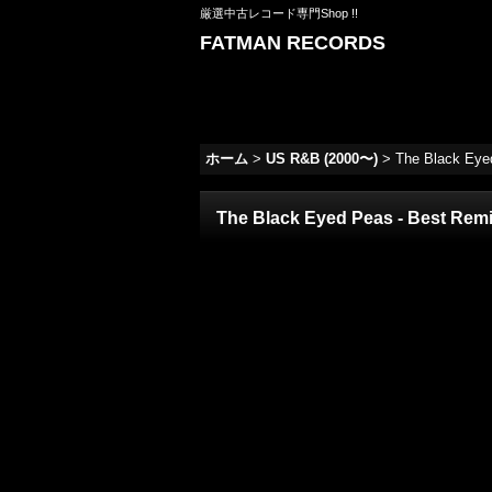
厳選中古レコード専門Shop !!
FATMAN RECORDS
ホーム
>
US R&B (2000〜)
>
The Black Eyed
The Black Eyed Peas - Best Remix