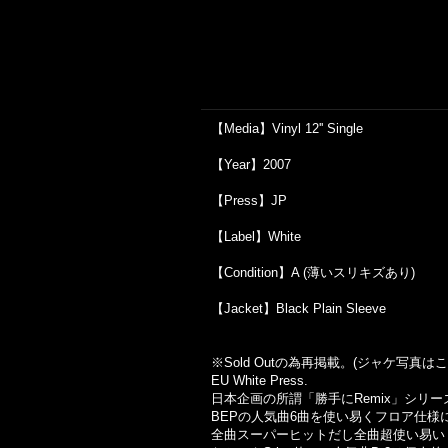
【Media】Vinyl 12'' Single
【Year】2007
【Press】JP
【Label】White
【Condition】A (薄いスリキズあり)
【Jacket】Black Plain Sleeve
※Sold Out
の為再掲載。
(
ジャケ写真はこ
EU White Press.
日本企画の所謂「勝手に
Remix
」シリー
BEP
の人気曲
6
曲を使い易くフロア仕様
全曲スーパーヒットだし全曲超使い易い