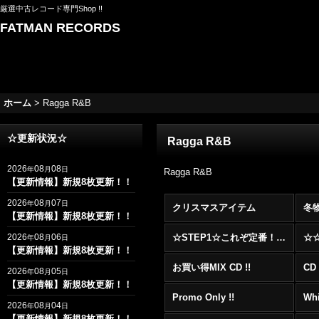
厳選中古レコード専門Shop !!
FATMAN RECORDS
ホーム
>
Ragga R&B
☆更新状況☆
Ragga R&B
2026
08
08
年
月
日
Ragga R&B
【更新情報】新規8枚更新！！
2026
08
07
年
月
日
クリスマスアイテム
冬
【更新情報】新規8枚更新！！
2026
08
06
☆STEP1☆これぞ定番！！まずはここから！2000年代R&BフロアヒットBest 100 !!!
年
月
日
【更新情報】新規8枚更新！！
お買い得MIX CD !!
CD 
2026
08
05
年
月
日
【更新情報】新規8枚更新！！
Promo Only !!
Whi
2026
08
04
年
月
日
【更新情報】新規8枚更新！！