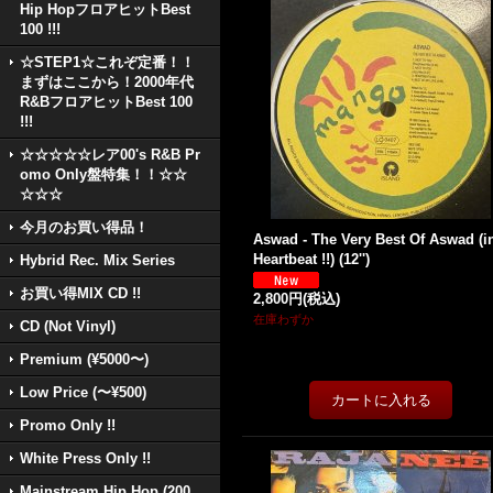
Hip HopフロアヒットBest
100 !!!
☆STEP1☆これぞ定番！！
まずはここから！2000年代
R&BフロアヒットBest 100
!!!
☆☆☆☆☆レア00's R&B Pr
omo Only盤特集！！☆☆
☆☆☆
今月のお買い得品！
Aswad - The Very Best Of Aswad (i
Heartbeat !!) (12'')
Hybrid Rec. Mix Series
お買い得MIX CD !!
2,800円
(税込)
在庫わずか
CD (Not Vinyl)
Premium (¥5000〜)
Low Price (〜¥500)
Promo Only !!
White Press Only !!
Mainstream Hip Hop (200