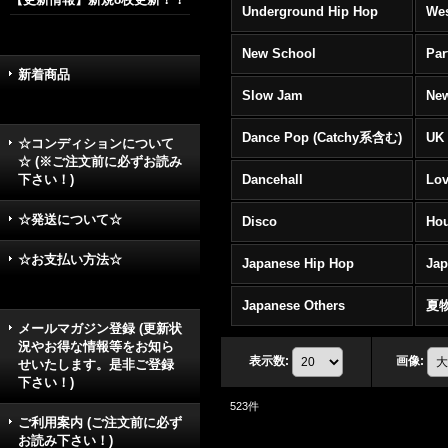
Underground Hip Hop
Wes
New School
Par
新着商品
Slow Jam
New
Dance Pop (Catchy系含む)
UK 
☆コンディションについて
☆ (※ご注文前に必ずお読み
下さい！)
Dancehall
Lov
☆発送について☆
Disco
Hou
☆お支払い方法☆
Japanese Hip Hop
Ja
Japanese Others
夏
メールマガジン登録 (更新状
況やお得な情報等をお知ら
表示数
:
画像
:
せいたします。是非ご登録
下さい！)
523
件
ご利用案内 (ご注文前に必ず
お読み下さい！)