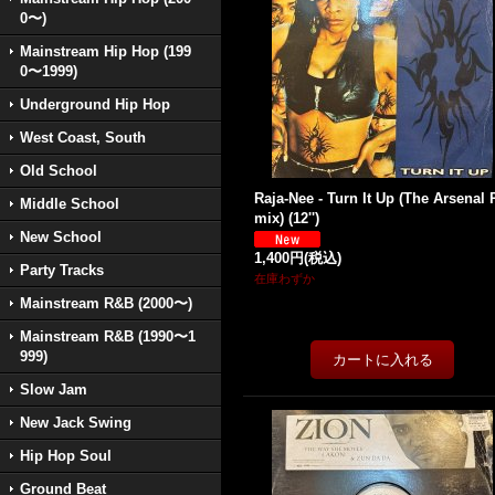
0〜)
Mainstream Hip Hop (199
0〜1999)
Underground Hip Hop
West Coast, South
Old School
Raja-Nee - Turn It Up (The Arsenal 
Middle School
mix) (12'')
New School
1,400円
(税込)
Party Tracks
在庫わずか
Mainstream R&B (2000〜)
Mainstream R&B (1990〜1
999)
Slow Jam
New Jack Swing
Hip Hop Soul
Ground Beat