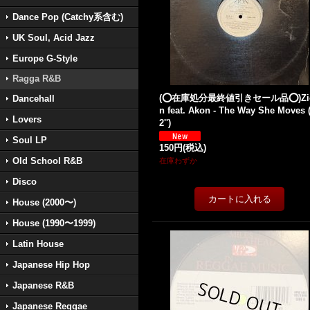
Dance Pop (Catchy系含む)
UK Soul, Acid Jazz
Europe G-Style
Ragga R&B
(⭕️在庫処分最終値引きセール品⭕️)Zi
Dancehall
n feat. Akon - The Way She Moves 
Lovers
2'')
Soul LP
150円
(税込)
Old School R&B
在庫わずか
Disco
House (2000〜)
House (1990〜1999)
Latin House
Japanese Hip Hop
Japanese R&B
Japanese Reggae