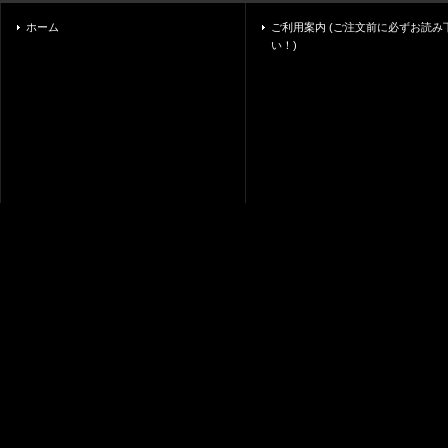
ホーム
ご利用案内 (ご注文前に必ずお読み
い！)