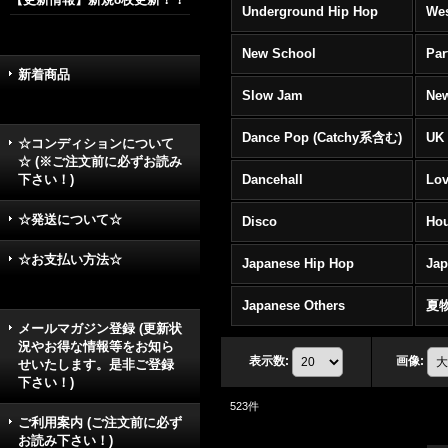
Underground Hip Hop
Wes
New School
Par
新着商品
Slow Jam
New
Dance Pop (Catchy系含む)
UK 
☆コンディションについて
☆ (※ご注文前に必ずお読み
下さい！)
Dancehall
Lov
☆発送について☆
Disco
Hou
☆お支払い方法☆
Japanese Hip Hop
Ja
Japanese Others
夏
メールマガジン登録 (更新状
況やお得な情報等をお知ら
表示数
:
画像
:
せいたします。是非ご登録
下さい！)
523
件
ご利用案内 (ご注文前に必ず
お読み下さい！)