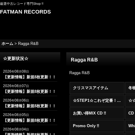
厳選中古レコード専門Shop !!
FATMAN RECORDS
ホーム
>
Ragga R&B
☆更新状況☆
Ragga R&B
2026
08
08
年
月
日
Ragga R&B
【更新情報】新規8枚更新！！
2026
08
07
年
月
日
クリスマスアイテム
冬
【更新情報】新規8枚更新！！
2026
08
06
☆STEP1☆これぞ定番！！まずはここから！2000年代R&BフロアヒットBest 100 !!!
年
月
日
【更新情報】新規8枚更新！！
お買い得MIX CD !!
CD 
2026
08
05
年
月
日
【更新情報】新規8枚更新！！
Promo Only !!
Whi
2026
08
04
年
月
日
【更新情報】新規8枚更新！！