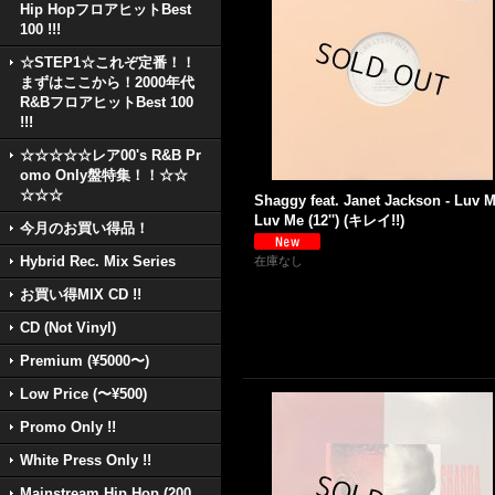
Hip HopフロアヒットBest
100 !!!
☆STEP1☆これぞ定番！！
まずはここから！2000年代
R&BフロアヒットBest 100
!!!
☆☆☆☆☆レア00's R&B Pr
omo Only盤特集！！☆☆
☆☆☆
Shaggy feat. Janet Jackson - Luv M
Luv Me (12'') (キレイ!!)
今月のお買い得品！
Hybrid Rec. Mix Series
在庫なし
お買い得MIX CD !!
CD (Not Vinyl)
Premium (¥5000〜)
Low Price (〜¥500)
Promo Only !!
White Press Only !!
Mainstream Hip Hop (200