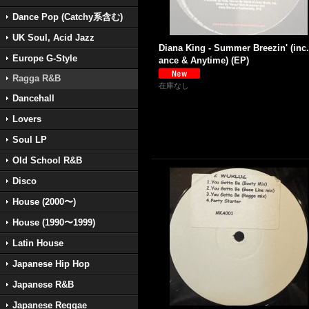
Dance Pop (Catchy系含む)
UK Soul, Acid Jazz
Diana King - Summer Breezin' (inc
Europe G-Style
ance & Anytime) (EP)
Ragga R&B
在庫なし
Dancehall
Lovers
Soul LP
Old School R&B
Disco
House (2000〜)
House (1990〜1999)
Latin House
Japanese Hip Hop
Japanese R&B
Japanese Reggae