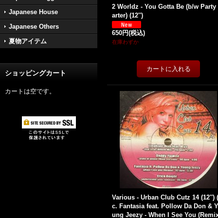
2 Worldz - You Gotta Be (b/w Party
Japanese House
arter) (12'')
Japanese Others
650円
(税込)
夏物アイテム
在庫わずか
ショッピングカート
カートは空です。
Various - Urban Club Cutz 14 (12'') 
c. Fantasia feat. Pollow Da Don & 
ung Jeezy - When I See You (Remix