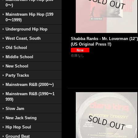
0〜)
Mainstream Hip Hop (199
0〜1999)
Underground Hip Hop
West Coast, South
Shabba Ranks - Mr. Loverman (12'')
(US Original Press !!)
Old School
在庫なし
Middle School
New School
Party Tracks
Mainstream R&B (2000〜)
Mainstream R&B (1990〜1
999)
Slow Jam
New Jack Swing
Hip Hop Soul
Ground Beat