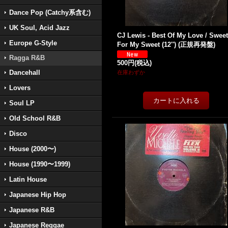
Dance Pop (Catchy系含む)
UK Soul, Acid Jazz
CJ Lewis - Best Of My Love / Swee
Europe G-Style
For My Sweet (12'') (正規再発盤)
Ragga R&B
500円
(税込)
Dancehall
在庫わずか
Lovers
Soul LP
Old School R&B
Disco
House (2000〜)
House (1990〜1999)
Latin House
Japanese Hip Hop
Japanese R&B
Japanese Reggae