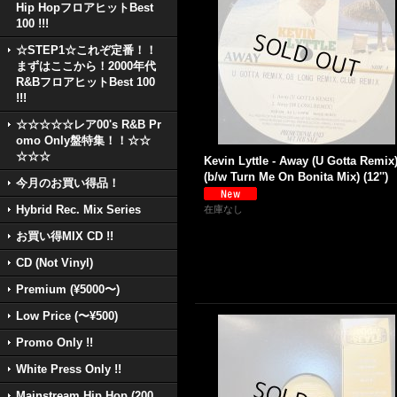
Hip HopフロアヒットBest
100 !!!
☆STEP1☆これぞ定番！！
まずはここから！2000年代
R&BフロアヒットBest 100
!!!
☆☆☆☆☆レア00's R&B Pr
omo Only盤特集！！☆☆
☆☆☆
Kevin Lyttle - Away (U Gotta Remix
(b/w Turn Me On Bonita Mix) (12'')
今月のお買い得品！
Hybrid Rec. Mix Series
在庫なし
お買い得MIX CD !!
CD (Not Vinyl)
Premium (¥5000〜)
Low Price (〜¥500)
Promo Only !!
White Press Only !!
Mainstream Hip Hop (200