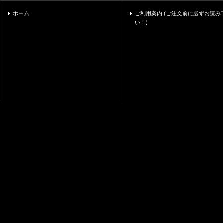
ホーム
ご利用案内 (ご注文前に必ずお読み
い！)