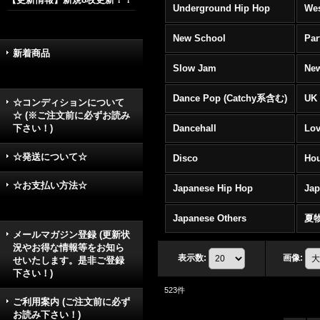
Underground Hip Hop
Wes
New School
Par
新着商品
Slow Jam
New
Dance Pop (Catchy系含む)
UK 
☆コンディションについて
☆ (※ご注文前に必ずお読み
下さい！)
Dancehall
Lov
☆発送について☆
Disco
Hou
☆お支払い方法☆
Japanese Hip Hop
Ja
Japanese Others
夏
メールマガジン登録 (更新状
況やお得な情報等をお知ら
表示数
:
画像
:
せいたします。是非ご登録
下さい！)
523
件
ご利用案内 (ご注文前に必ず
お読み下さい！)