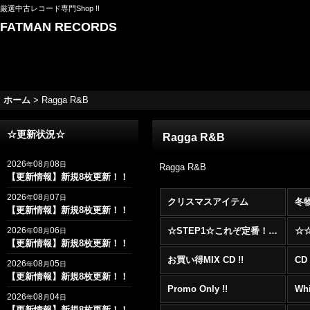
厳選中古レコード専門Shop !!
FATMAN RECORDS
ホーム
>
Ragga R&B
☆更新状況☆
Ragga R&B
2026
08
08
年
月
日
Ragga R&B
【更新情報】新規8枚更新！！
2026
08
07
年
月
日
クリスマスアイテム
冬
【更新情報】新規8枚更新！！
2026
08
06
☆STEP1☆これぞ定番！！まずはここから！2000年代R&BフロアヒットBest 100 !!!
年
月
日
【更新情報】新規8枚更新！！
お買い得MIX CD !!
CD 
2026
08
05
年
月
日
【更新情報】新規8枚更新！！
Promo Only !!
Whi
2026
08
04
年
月
日
【更新情報】新規8枚更新！！