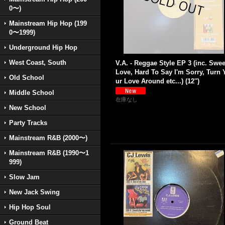
0〜)
Mainstream Hip Hop (199
0〜1999)
Underground Hip Hop
West Coast, South
V.A. - Reggae Style EP 3 (inc. Swee
Love, Hard To Say I'm Sorry, Turn 
Old School
ur Love Around etc...) (12'')
Middle School
在庫なし
New School
Party Tracks
Mainstream R&B (2000〜)
Mainstream R&B (1990〜1
999)
Slow Jam
New Jack Swing
Hip Hop Soul
Ground Beat