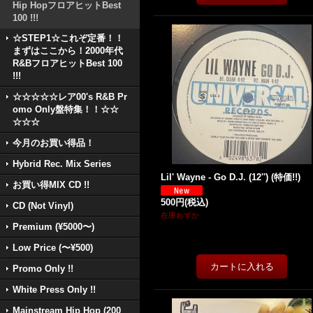
Hip HopフロアヒットBest
100 !!!
☆STEP1☆これぞ定番！！
まずはここから！2000年代
R&BフロアヒットBest 100
!!!
☆☆☆☆☆レア00's R&B Pr
omo Only盤特集！！☆☆
☆☆☆
今月のお買い得品！
Hybrid Rec. Mix Series
Lil' Wayne - Go D.J. (12'') (特価!!)
お買い得MIX CD !!
500円
(税込)
CD (Not Vinyl)
在庫わずか
Premium (¥5000〜)
Low Price (〜¥500)
Promo Only !!
White Press Only !!
Mainstream Hip Hop (200