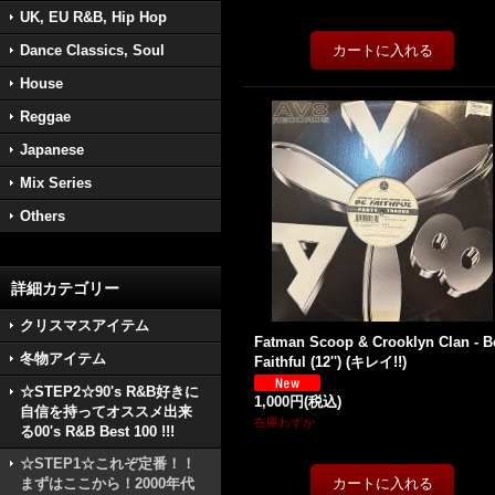
UK, EU R&B, Hip Hop
Dance Classics, Soul
House
Reggae
Japanese
Mix Series
Others
詳細カテゴリー
クリスマスアイテム
Fatman Scoop & Crooklyn Clan - B
冬物アイテム
Faithful (12'') (キレイ!!)
☆STEP2☆90's R&B好きに
1,000円
(税込)
自信を持ってオススメ出来
在庫わずか
る00's R&B Best 100 !!!
☆STEP1☆これぞ定番！！
まずはここから！2000年代