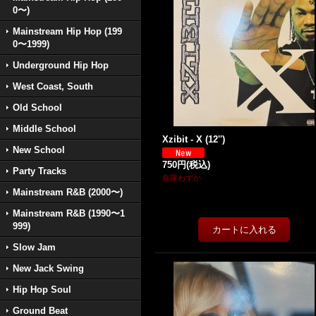
0〜)
Mainstream Hip Hop (199
0〜1999)
Underground Hip Hop
West Coast, South
Old School
Middle School
Xzibit - X (12'')
New School
750円
(税込)
Party Tracks
在庫わずか
Mainstream R&B (2000〜)
Mainstream R&B (1990〜1
999)
Slow Jam
New Jack Swing
Hip Hop Soul
Ground Beat