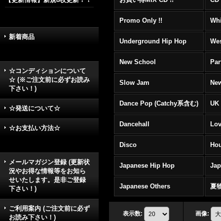
Promo Only !!
Whi
新着商品
Underground Hip Hop
Wes
New School
Par
☆コンディションについて
☆ (※ご注文前に必ずお読み
Slow Jam
New
下さい！)
Dance Pop (Catchy系含む)
UK 
☆発送について☆
Dancehall
Lov
☆お支払い方法☆
Disco
Hou
メールマガジン登録 (更新状
Japanese Hip Hop
Ja
況やお得な情報等をお知ら
せいたします。是非ご登録
Japanese Others
夏
下さい！)
ご利用案内 (ご注文前に必ず
表示数
:
画像
:
お読み下さい！)