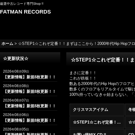
厳選中古レコード専門Shop !!
FATMAN RECORDS
ホーム
>
☆STEP1☆これぞ定番！！まずはここから！2000年代Hip Hopフロアヒッ
☆更新状況☆
☆STEP1☆これぞ定番！！まずは
2026
08
09
年
月
日
まさに定番！！
【更新情報】新規8枚更新！！
これが鉄板！！
数ある2000年代のHip Hopの
2026
08
08
年
月
日
数多くのフロアをリアルタイムで駆け抜け
【更新情報】新規8枚更新！！
100%持っていなきゃ始まらない、
2026
08
07
年
月
日
【更新情報】新規8枚更新！！
クリスマスアイテム
冬
2026
08
06
年
月
日
【更新情報】新規8枚更新！！
☆STEP1☆これぞ定番！！まずはここから！2000年代R&BフロアヒットBest 100 !!!
2026
08
05
年
月
日
【更新情報】新規8枚更新！！
お買い得MIX CD !!
CD 