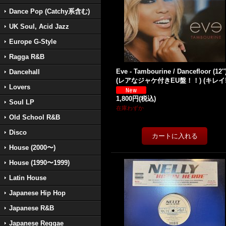
Dance Pop (Catchy系含む)
UK Soul, Acid Jazz
Europe G-Style
Ragga R&B
Eve - Tambourine / Dancefloor (12''
Dancehall
(レアなジャケ付きEU盤！！) (キレイ!
Lovers
1,800円
(税込)
Soul LP
在庫わずか
Old School R&B
Disco
House (2000〜)
House (1990〜1999)
Latin House
Japanese Hip Hop
Japanese R&B
Japanese Reggae