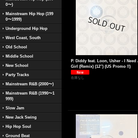
0〜)
Mainstream Hip Hop (199
0〜1999)
Underground Hip Hop
West Coast, South
Old School
Middle School
P. Diddy feat. Loon, Usher - I Need
New School
Girl (Remix) (12'') (US Promo !!)
Party Tracks
在庫なし
Mainstream R&B (2000〜)
Mainstream R&B (1990〜1
999)
Slow Jam
New Jack Swing
Hip Hop Soul
Ground Beat