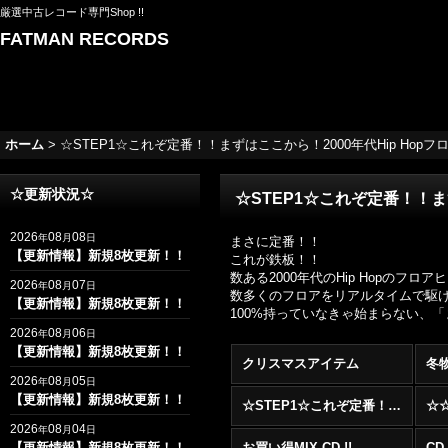
厳選中古レコード専門Shop !!
FATMAN RECORDS
ホーム
>
☆STEP1☆これぞ定番！！まずはここから！2000年代Hip Hopフロアヒッ
☆更新状況☆
☆STEP1☆これぞ定番！！まずは
2026
08
08
年
月
日
まさに定番！！
【更新情報】新規8枚更新！！
これが鉄板！！
数ある2000年代のHip Hopの
2026
08
07
年
月
日
数多くのフロアをリアルタイムで駆け抜け
【更新情報】新規8枚更新！！
100%持っていなきゃ始まらない、
2026
08
06
年
月
日
【更新情報】新規8枚更新！！
クリスマスアイテム
冬
2026
08
05
年
月
日
【更新情報】新規8枚更新！！
☆STEP1☆これぞ定番！！まずはここから！2000年代R&BフロアヒットBest 100 !!!
2026
08
04
年
月
日
【更新情報】新規8枚更新！！
お買い得MIX CD !!
CD 