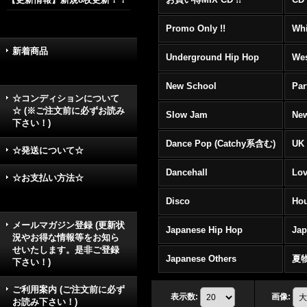
Promo Only !!
Whi
新着商品
Underground Hip Hop
Wes
New School
Par
☆コンディションについて
☆ (※ご注文前に必ずお読み
Slow Jam
New
下さい！)
Dance Pop (Catchy系含む)
UK 
☆発送について☆
Dancehall
Lov
☆お支払い方法☆
Disco
Hou
メールマガジン登録 (更新状
Japanese Hip Hop
Ja
況やお得な情報等をお知ら
せいたします。是非ご登録
Japanese Others
夏
下さい！)
ご利用案内 (ご注文前に必ず
表示数
:
画像
:
お読み下さい！)