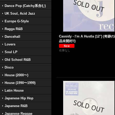
Dance Pop (Catchy系含む)
UK Soul, Acid Jazz
Europe G-Style
Ragga R&B
Cassidy - I'm A Hustla (12'') (奇跡
Dancehall
品未開封!!)
Lovers
在庫なし
Soul LP
Old School R&B
Disco
House (2000〜)
House (1990〜1999)
Latin House
Japanese Hip Hop
Japanese R&B
Japanese Reggae