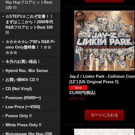
Hip HopフロアヒットBest
100 !!!
☆STEP1☆これぞ定番！！
まずはここから！2000年代
R&BフロアヒットBest 100
!!!
☆☆☆☆☆レア00's R&B Pr
omo Only盤特集！！☆☆
☆☆☆
今月のお買い得品！
Hybrid Rec. Mix Series
Jay-Z / Linkin Park - Collision Cou
お買い得MIX CD !!
(12'') (US Original Press !!)
CD (Not Vinyl)
23,000円
(税込)
Premium (¥5000〜)
在庫わずか
Low Price (〜¥500)
Promo Only !!
White Press Only !!
Mainstream Hip Hop (200