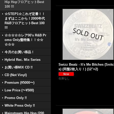
Hip HopフロアヒットBest
100 !!!
☆STEP1☆これぞ定番！！
まずはここから！2000年代
R&BフロアヒットBest 100
!!!
☆☆☆☆☆レア00's R&B Pr
omo Only盤特集！！☆☆
☆☆☆
今月のお買い得品！
Hybrid Rec. Mix Series
Swizz Beatz - It's Me Bitches (Snit
お買い得MIX CD !!
s) (同盤2枚入り！) (12''×2)
CD (Not Vinyl)
在庫なし
Premium (¥5000〜)
Low Price (〜¥500)
Promo Only !!
White Press Only !!
Mainstream Hip Hop (200