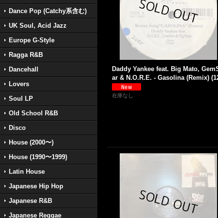
Dance Pop (Catchy系含む)
UK Soul, Acid Jazz
Europe G-Style
Ragga R&B
Daddy Yankee feat. Big Mato, Gem
Dancehall
ar & N.O.R.E. - Gasolina (Remix) (12
Lovers
在庫なし
Soul LP
Old School R&B
Disco
House (2000〜)
House (1990〜1999)
Latin House
Japanese Hip Hop
Japanese R&B
Japanese Reggae