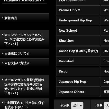
Promo Only !!
Whi
新着商品
Underground Hip Hop
Wes
New School
Par
☆コンディションについて
☆ (※ご注文前に必ずお読み
Slow Jam
New
下さい！)
Dance Pop (Catchy系含む)
UK 
☆発送について☆
Dancehall
Lov
☆お支払い方法☆
Disco
Hou
メールマガジン登録 (更新状
Japanese Hip Hop
Ja
況やお得な情報等をお知ら
せいたします。是非ご登録
Japanese Others
夏
下さい！)
ご利用案内 (ご注文前に必ず
表示数
:
画像
:
お読み下さい！)