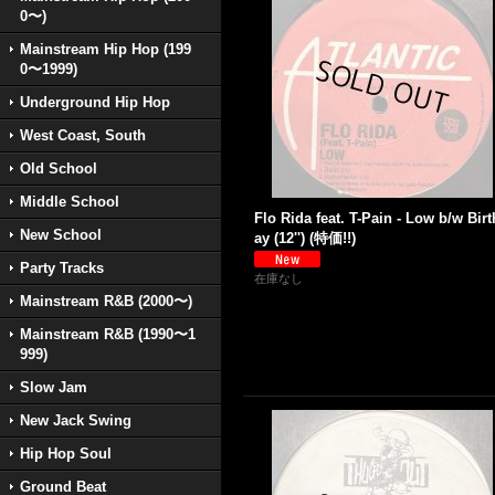
0〜)
Mainstream Hip Hop (199
0〜1999)
Underground Hip Hop
West Coast, South
Old School
Middle School
Flo Rida feat. T-Pain - Low b/w Bir
New School
ay (12'') (特価!!)
Party Tracks
在庫なし
Mainstream R&B (2000〜)
Mainstream R&B (1990〜1
999)
Slow Jam
New Jack Swing
Hip Hop Soul
Ground Beat