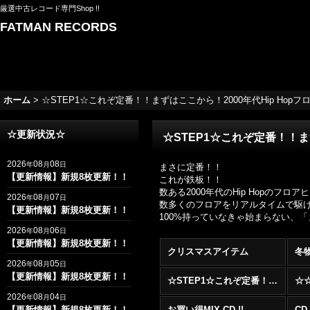
厳選中古レコード専門Shop !!
FATMAN RECORDS
ホーム
>
☆STEP1☆これぞ定番！！まずはここから！2000年代Hip Hopフロアヒッ
☆更新状況☆
☆STEP1☆これぞ定番！！まずは
2026
08
08
年
月
日
まさに定番！！
【更新情報】新規8枚更新！！
これが鉄板！！
数ある2000年代のHip Hopの
2026
08
07
年
月
日
数多くのフロアをリアルタイムで駆け抜け
【更新情報】新規8枚更新！！
100%持っていなきゃ始まらない、
2026
08
06
年
月
日
【更新情報】新規8枚更新！！
クリスマスアイテム
冬
2026
08
05
年
月
日
【更新情報】新規8枚更新！！
☆STEP1☆これぞ定番！！まずはここから！2000年代R&BフロアヒットBest 100 !!!
2026
08
04
年
月
日
【更新情報】新規8枚更新！！
お買い得MIX CD !!
CD 