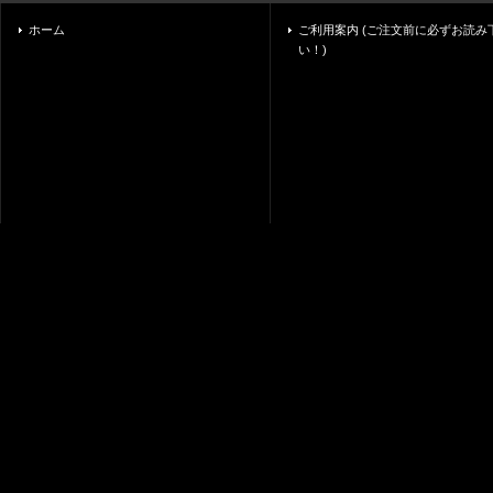
ホーム
ご利用案内 (ご注文前に必ずお読み
い！)