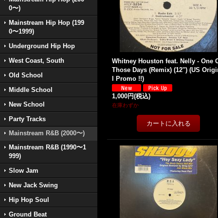
0〜)
Mainstream Hip Hop (199
0〜1999)
Underground Hip Hop
West Coast, South
Whitney Houston feat. Nelly - One 
Those Days (Remix) (12'') (US Orig
Old School
l Promo !!)
Middle School
1,000円
(税込)
New School
在庫わずか
Party Tracks
Mainstream R&B (2000〜)
Mainstream R&B (1990〜1
999)
Slow Jam
New Jack Swing
Hip Hop Soul
Ground Beat