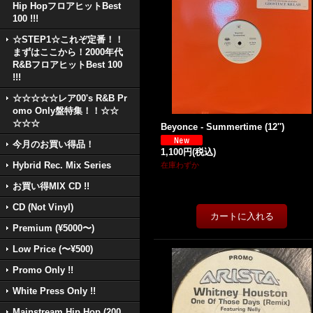
Hip HopフロアヒットBest
100 !!!
☆STEP1☆これぞ定番！！
まずはここから！2000年代
R&BフロアヒットBest 100
!!!
☆☆☆☆☆レア00's R&B Pr
omo Only盤特集！！☆☆
☆☆☆
Beyonce - Summertime (12'')
今月のお買い得品！
1,100円
(税込)
Hybrid Rec. Mix Series
在庫わずか
お買い得MIX CD !!
CD (Not Vinyl)
Premium (¥5000〜)
Low Price (〜¥500)
Promo Only !!
White Press Only !!
Mainstream Hip Hop (200