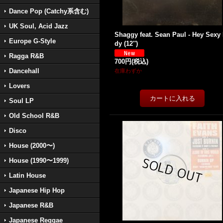
Dance Pop (Catchy系含む)
UK Soul, Acid Jazz
Shaggy feat. Sean Paul - Hey Sexy
Europe G-Style
dy (12'')
Ragga R&B
700円
(税込)
Dancehall
在庫わずか
Lovers
Soul LP
Old School R&B
Disco
House (2000〜)
House (1990〜1999)
Latin House
Japanese Hip Hop
Japanese R&B
Japanese Reggae