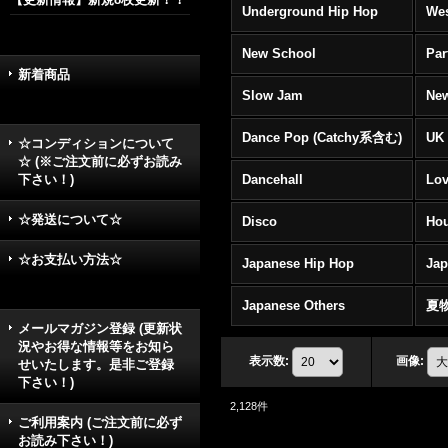
Underground Hip Hop
Wes
New School
Par
新着商品
Slow Jam
New
Dance Pop (Catchy系含む)
UK 
☆コンディションについて
☆ (※ご注文前に必ずお読み
下さい！)
Dancehall
Lov
☆発送について☆
Disco
Hou
☆お支払い方法☆
Japanese Hip Hop
Ja
Japanese Others
夏
メールマガジン登録 (更新状
況やお得な情報等をお知ら
表示数
:
画像
:
せいたします。是非ご登録
下さい！)
2,128
件
ご利用案内 (ご注文前に必ず
お読み下さい！)