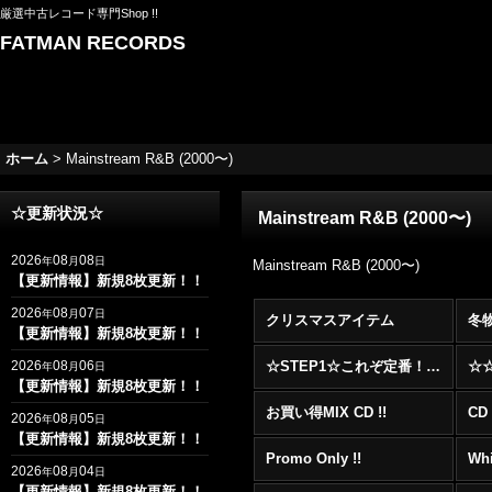
厳選中古レコード専門Shop !!
FATMAN RECORDS
ホーム
>
Mainstream R&B (2000〜)
☆更新状況☆
Mainstream R&B (2000〜)
2026
08
08
年
月
日
Mainstream R&B (2000〜)
【更新情報】新規8枚更新！！
2026
08
07
年
月
日
クリスマスアイテム
冬
【更新情報】新規8枚更新！！
2026
08
06
☆STEP1☆これぞ定番！！まずはここから！2000年代R&BフロアヒットBest 100 !!!
年
月
日
【更新情報】新規8枚更新！！
お買い得MIX CD !!
CD 
2026
08
05
年
月
日
【更新情報】新規8枚更新！！
Promo Only !!
Whi
2026
08
04
年
月
日
【更新情報】新規8枚更新！！