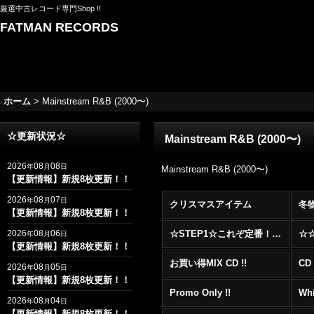
厳選中古レコード専門Shop !!
FATMAN RECORDS
ホーム
>
Mainstream R&B (2000〜)
☆更新状況☆
Mainstream R&B (2000〜)
2026
08
08
年
月
日
Mainstream R&B (2000〜)
【更新情報】新規8枚更新！！
2026
08
07
年
月
日
クリスマスアイテム
冬
【更新情報】新規8枚更新！！
2026
08
06
☆STEP1☆これぞ定番！！まずはここから！2000年代R&BフロアヒットBest 100 !!!
年
月
日
【更新情報】新規8枚更新！！
お買い得MIX CD !!
CD 
2026
08
05
年
月
日
【更新情報】新規8枚更新！！
Promo Only !!
Whi
2026
08
04
年
月
日
【更新情報】新規8枚更新！！