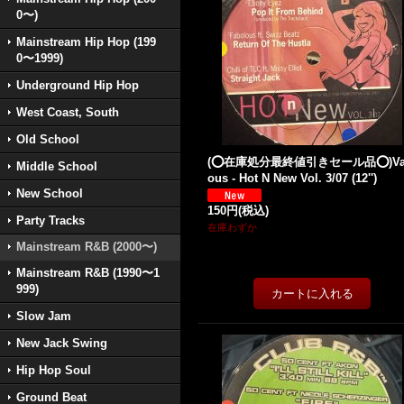
0〜)
Mainstream Hip Hop (199
0〜1999)
Underground Hip Hop
West Coast, South
Old School
(⭕️在庫処分最終値引きセール品⭕️)Va
Middle School
ous - Hot N New Vol. 3/07 (12'')
New School
150円
(税込)
Party Tracks
在庫わずか
Mainstream R&B (2000〜)
Mainstream R&B (1990〜1
999)
Slow Jam
New Jack Swing
Hip Hop Soul
Ground Beat