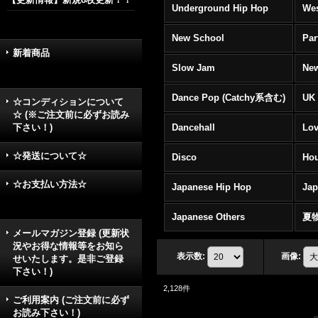
Underground Hip Hop
Wes
New School
Par
新着商品
Slow Jam
New
Dance Pop (Catchy系含む)
UK 
☆コンディションについて
☆ (※ご注文前に必ずお読み
下さい！)
Dancehall
Lov
☆発送について☆
Disco
Hou
☆お支払い方法☆
Japanese Hip Hop
Ja
Japanese Others
夏
メールマガジン登録 (更新状
況やお得な情報等をお知ら
表示数
:
画像
:
せいたします。是非ご登録
下さい！)
2,128
件
ご利用案内 (ご注文前に必ず
お読み下さい！)