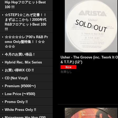
Hip HopフロアヒットBest
100 !!!
☆STEP1☆これぞ定番！！
まずはここから！2000年代
R&BフロアヒットBest 100
!!!
☆☆☆☆☆レア00's R&B Pr
omo Only盤特集！！☆☆
☆☆☆
今月のお買い得品！
Usher - The Groove (inc. Twork It O
& T.T.P.) (12'')
Hybrid Rec. Mix Series
お買い得MIX CD !!
在庫なし
CD (Not Vinyl)
Premium (¥5000〜)
Low Price (〜¥500)
Promo Only !!
White Press Only !!
Mainstream Hip Hop (200