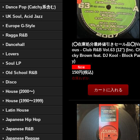
Dance Pop (Catchy系含む)
UK Soul, Acid Jazz
Europe G-Style
Ragga R&B
(⭕️在庫処分最終値引きセール品⭕️)Va
Dancehall
ous - Club R&B Vol.63 (12'') (Inc. C
Lovers
cky Brown feat. DJ Kool - Block Par
y)
Soul LP
150円
(税込)
Old School R&B
在庫わずか
Disco
House (2000〜)
House (1990〜1999)
Latin House
Japanese Hip Hop
Japanese R&B
Japanese Reggae