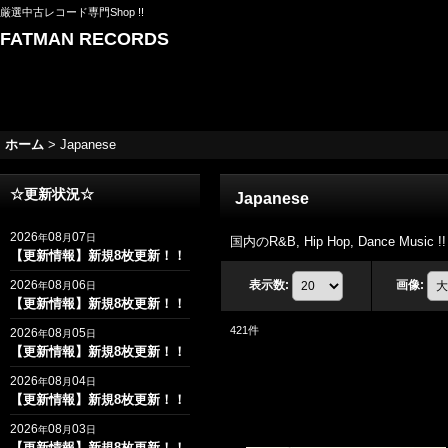
厳選中古レコード専門Shop !!
FATMAN RECORDS
ホーム
>
Japanese
☆更新状況☆
Japanese
2026
08
07
年
月
日
国内のR&B, Hip Hop, Dance Music !!
【更新情報】新規8枚更新！！
2026
08
06
表示数
:
画像
:
年
月
日
【更新情報】新規8枚更新！！
421
件
2026
08
05
年
月
日
【更新情報】新規8枚更新！！
2026
08
04
年
月
日
【更新情報】新規8枚更新！！
2026
08
03
年
月
日
【更新情報】新規8枚更新！！