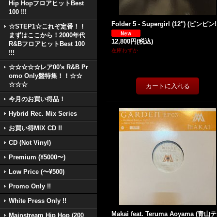
Hip HopフロアヒットBest
100 !!!
Folder 5 - Supergirl (12'') (ピンピン!
☆STEP1☆これぞ定番！！
まずはここから！2000年代
12,800円
(税込)
R&BフロアヒットBest 100
在庫わずか
!!!
☆☆☆☆☆レア00's R&B Pr
omo Only盤特集！！☆☆
☆☆☆
今月のお買い得品！
Hybrid Rec. Mix Series
お買い得MIX CD !!
CD (Not Vinyl)
Premium (¥5000〜)
Low Price (〜¥500)
Promo Only !!
White Press Only !!
Makai feat. Teruma Aoyama (青山
Mainstream Hip Hop (200