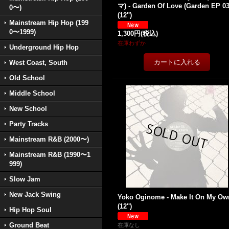
マ) - Garden Of Love (Garden EP 03
0〜)
(12'')
Mainstream Hip Hop (199
0〜1999)
1,300円
(税込)
在庫わずか
Underground Hip Hop
West Coast, South
Old School
Middle School
New School
Party Tracks
Mainstream R&B (2000〜)
Mainstream R&B (1990〜1
999)
Slow Jam
New Jack Swing
Yoko Oginome - Make It On My Ow
(12'')
Hip Hop Soul
Ground Beat
在庫なし