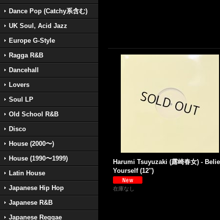
Dance Pop (Catchy系含む)
UK Soul, Acid Jazz
Europe G-Style
Ragga R&B
Dancehall
Lovers
Soul LP
Old School R&B
Disco
House (2000〜)
House (1990〜1999)
Harumi Tsuyuzaki (露崎春女) - Belie
Yourself (12'')
Latin House
Japanese Hip Hop
在庫なし
Japanese R&B
Japanese Reggae