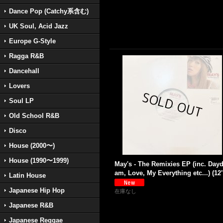
Dance Pop (Catchy系含む)
UK Soul, Acid Jazz
Europe G-Style
Ragga R&B
Dancehall
Lovers
Soul LP
Old School R&B
Disco
House (2000〜)
House (1990〜1999)
May's - The Remixies EP (inc. Day
am, Love, My Everything etc...) (12'
Latin House
Japanese Hip Hop
在庫なし
Japanese R&B
Japanese Reggae