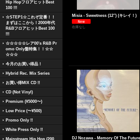
Hip HopフロアヒットBest
100 !!!
Misia - Sweetness (12'') (キレイ！)
☆STEP1☆これぞ定番！！
まずはここから！2000年代
在庫なし
R&BフロアヒットBest 100
!!!
☆☆☆☆☆レア00's R&B Pr
omo Only盤特集！！☆☆
☆☆☆
今月のお買い得品！
Hybrid Rec. Mix Series
お買い得MIX CD !!
CD (Not Vinyl)
Premium (¥5000〜)
Low Price (〜¥500)
Promo Only !!
White Press Only !!
DJ Nozawa - Memory Of The Futur
Mainstream Hip Hop (200