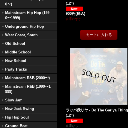
(12'')
0〜)
Mainstream Hip Hop (199
900円
(税込)
0〜1999)
在庫わずか
Underground Hip Hop
West Coast, South
Old School
Middle School
New School
Party Tracks
Mainstream R&B (2000〜)
Mainstream R&B (1990〜1
999)
Slow Jam
New Jack Swing
ラッパ我リヤ - Do The Gariya Thing
(12'')
Hip Hop Soul
Ground Beat
在庫なし