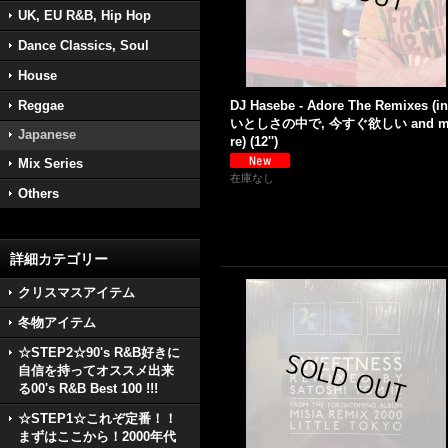
UK, EU R&B, Hip Hop
Dance Classics, Soul
House
Reggae
DJ Hasebe - Adore The Remixes (in
いとしさの中で, 今すぐ欲しい and m
Japanese
re) (12'')
Mix Series
在庫なし
Others
詳細カテゴリー
クリスマスアイテム
冬物アイテム
☆STEP2☆90's R&B好きに
自信を持ってオススメ出来
る00's R&B Best 100 !!!
☆STEP1☆これぞ定番！！
まずはここから！2000年代