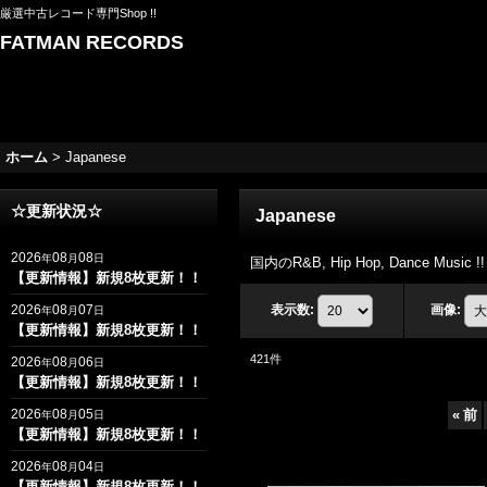
厳選中古レコード専門Shop !!
FATMAN RECORDS
ホーム
>
Japanese
☆更新状況☆
Japanese
2026
08
08
年
月
日
国内のR&B, Hip Hop, Dance Music !!
【更新情報】新規8枚更新！！
2026
08
07
表示数
:
画像
:
年
月
日
【更新情報】新規8枚更新！！
421
件
2026
08
06
年
月
日
【更新情報】新規8枚更新！！
2026
08
05
«
前
年
月
日
【更新情報】新規8枚更新！！
2026
08
04
年
月
日
【更新情報】新規8枚更新！！