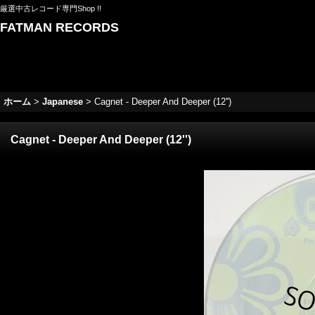
厳選中古レコード専門Shop !!
FATMAN RECORDS
ホーム
>
Japanese
>
Cagnet - Deeper And Deeper (12'')
Cagnet - Deeper And Deeper (12'')