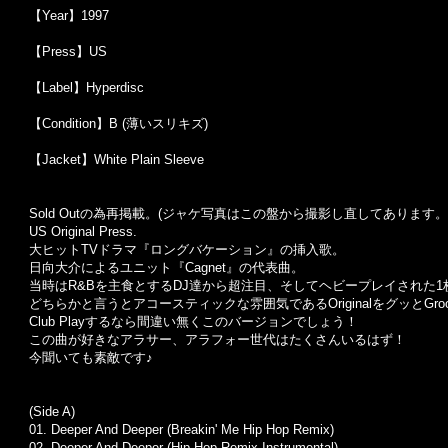
【Year】1997
【Press】US
【Label】Hyperdisc
【Condition】B (薄いスリキズ)
【Jacket】White Plain Sleeve
Sold Outの為再掲載。(ジャケ写真はこの盤から撮影し直してあります。
US Original Press.
大ヒットTVドラマ『ロングバケーション』の挿入歌。
日向大介によるユニット『Cagnet』の代表曲。
当時はR&Bを主食とするDJ達から超注目、そしてヘビープレイされた1
どちらかと言うとアコースティックな雰囲気であるOriginalをグッとGroov
Club Playするなら間違い無くこのバージョンでしょう！
この曲が好きなアラサー、アラフォー世代はたくさんいるはず！
今聞いても素敵です♪
(Side A)
01. Deeper And Deeper (Breakin' Me Hip Hop Remix)
02. Deeper And Deeper (Hip Hop Remix Instrumental)