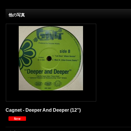
他の写真
Cagnet - Deeper And Deeper (12'')