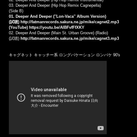
03. Deeper And Deeper (Hip Hop Remix Cagnepella)
(Side B)
01. Deeper And Deeper (''Lon-Vaca'' Album Version)
(試聴)
http://fatmanrecords.sakura.ne.jp/mike/cagnet2.mp3
(YouTube)
https://youtu.be/AIBFvfFfXKY
02. Deeper And Deeper (Main St. Urban Groove) (Radio)
(試聴)
http://fatmanrecords.sakura.ne.jp/mike/cagnet3.mp3
キャグネット キャッチー系 ロングバケーション ロンバケ 90's