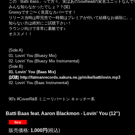
この「Batti Bass」って方々、実はあのSoulheadの変名ユニットなん
みんな知らなかったでしょ？？(笑)
Groovyですご〜く良質なカバーです！
リリース当時は即完売で一時期はプレミアが付いて結構なお値段に。。
知らない方は絶対にご試聴下さい！
ラウンジ向けで非常に素敵です♪
オススメ！！
(Side A)
01.
Lovin' You (Bluezy Mix)
02. Lovin' You (Bluezy Mix Instrumental)
(Side B)
01. Lovin' You (Baas Mix)
(試聴)
http://fatmanrecords.sakura.ne.jp/mike/battilovin.mp3
02. Lovin' You (Baas Instrumental)
90's #CoverR&B ミニーリパートン キャッチー系
Batti Baas feat. Aaron Blackmon - Lovin' You (12'')
販売価格
:
1,000円
(税込)