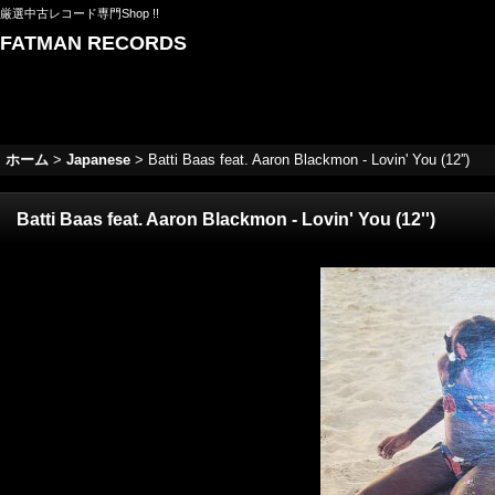
厳選中古レコード専門Shop !!
FATMAN RECORDS
ホーム
>
Japanese
>
Batti Baas feat. Aaron Blackmon - Lovin' You (12'')
Batti Baas feat. Aaron Blackmon - Lovin' You (12'')