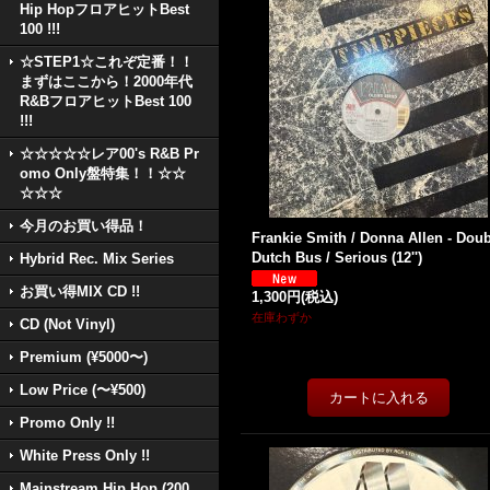
Hip HopフロアヒットBest
100 !!!
☆STEP1☆これぞ定番！！
まずはここから！2000年代
R&BフロアヒットBest 100
!!!
☆☆☆☆☆レア00's R&B Pr
omo Only盤特集！！☆☆
☆☆☆
今月のお買い得品！
Frankie Smith / Donna Allen - Dou
Dutch Bus / Serious (12'')
Hybrid Rec. Mix Series
お買い得MIX CD !!
1,300円
(税込)
在庫わずか
CD (Not Vinyl)
Premium (¥5000〜)
Low Price (〜¥500)
Promo Only !!
White Press Only !!
Mainstream Hip Hop (200