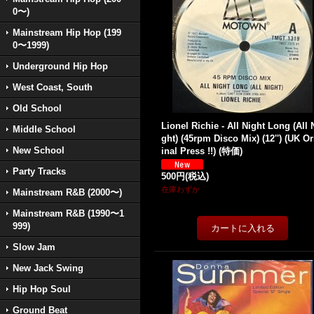
0〜)
Mainstream Hip Hop (199
0〜1999)
Underground Hip Hop
West Coast, South
Old School
Lionel Richie - All Night Long (All 
Middle School
ght) (45rpm Disco Mix) (12'') (UK Or
New School
inal Press !!) (特価)
Party Tracks
500円
(税込)
在庫わずか
Mainstream R&B (2000〜)
Mainstream R&B (1990〜1
999)
Slow Jam
New Jack Swing
Hip Hop Soul
Ground Beat