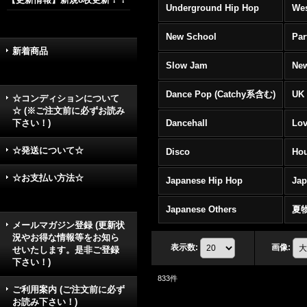
Underground Hip Hop
Wes
New School
Par
新着商品
Slow Jam
New
Dance Pop (Catchy系含む)
UK 
☆コンディションについて
☆ (※ご注文前に必ずお読み
下さい！)
Dancehall
Lov
☆発送について☆
Disco
Hou
☆お支払い方法☆
Japanese Hip Hop
Ja
Japanese Others
夏
メールマガジン登録 (更新状
況やお得な情報等をお知ら
表示数
:
画像
:
せいたします。是非ご登録
下さい！)
833
件
ご利用案内 (ご注文前に必ず
お読み下さい！)