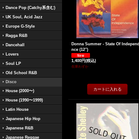
Dance Pop (Catchy系含む)
UK Soul, Acid Jazz
Europe G-Style
Ragga R&B
Donna Summer - State Of Indepen
Dancehall
nce (12'')
Lovers
1,400円
(税込)
Soul LP
在庫わずか
Old School R&B
Disco
House (2000〜)
House (1990〜1999)
Latin House
Japanese Hip Hop
Japanese R&B
Japanese Reggae