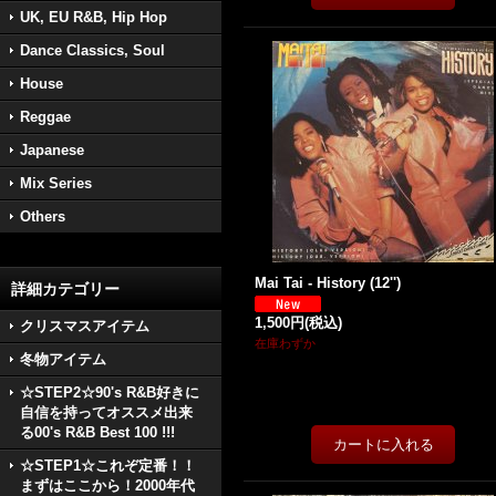
UK, EU R&B, Hip Hop
Dance Classics, Soul
House
Reggae
Japanese
Mix Series
Others
Mai Tai - History (12'')
詳細カテゴリー
1,500円
(税込)
クリスマスアイテム
在庫わずか
冬物アイテム
☆STEP2☆90's R&B好きに
自信を持ってオススメ出来
る00's R&B Best 100 !!!
☆STEP1☆これぞ定番！！
まずはここから！2000年代