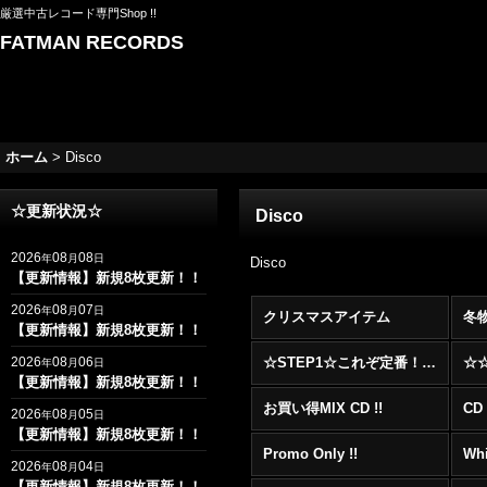
厳選中古レコード専門Shop !!
FATMAN RECORDS
ホーム
>
Disco
☆更新状況☆
Disco
2026
08
08
年
月
日
Disco
【更新情報】新規8枚更新！！
2026
08
07
年
月
日
クリスマスアイテム
冬
【更新情報】新規8枚更新！！
2026
08
06
☆STEP1☆これぞ定番！！まずはここから！2000年代R&BフロアヒットBest 100 !!!
年
月
日
【更新情報】新規8枚更新！！
お買い得MIX CD !!
CD 
2026
08
05
年
月
日
【更新情報】新規8枚更新！！
Promo Only !!
Whi
2026
08
04
年
月
日
【更新情報】新規8枚更新！！