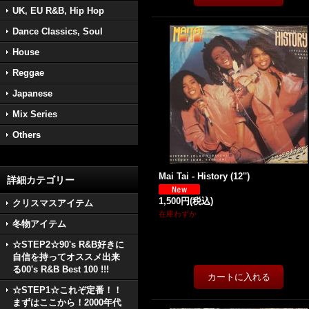
UK, EU R&B, Hip Hop
Dance Classics, Soul
House
Reggae
Japanese
Mix Series
Others
Mai Tai - History (12'')
詳細カテゴリー
1,500円
(税込)
クリスマスアイテム
在庫わずか
冬物アイテム
☆STEP2☆90's R&B好きに
自信を持ってオススメ出来
る00's R&B Best 100 !!!
☆STEP1☆これぞ定番！！
まずはここから！2000年代