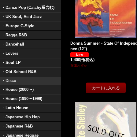
Dance Pop (Catchy系含む)
UK Soul, Acid Jazz
Europe G-Style
Ragga R&B
Donna Summer - State Of Indepen
Dancehall
nce (12'')
Lovers
1,400円
(税込)
Soul LP
在庫わずか
Old School R&B
Disco
House (2000〜)
House (1990〜1999)
Latin House
Japanese Hip Hop
Japanese R&B
Japanese Reggae