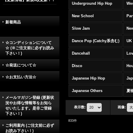
Underground Hip Hop
Wes
New School
Par
新着商品
Slow Jam
New
Dance Pop (Catchy系含む)
UK 
☆コンディションについて
☆ (※ご注文前に必ずお読み
下さい！)
Dancehall
Lov
☆発送について☆
Disco
Hou
☆お支払い方法☆
Japanese Hip Hop
Ja
Japanese Others
夏
メールマガジン登録 (更新状
況やお得な情報等をお知ら
表示数
:
画像
:
せいたします。是非ご登録
下さい！)
833
件
ご利用案内 (ご注文前に必ず
お読み下さい！)