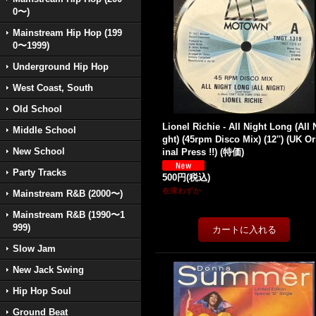
0〜)
Mainstream Hip Hop (199
0〜1999)
Underground Hip Hop
West Coast, South
Old School
Lionel Richie - All Night Long (All 
Middle School
ght) (45rpm Disco Mix) (12'') (UK Or
New School
inal Press !!) (特価)
Party Tracks
500円
(税込)
在庫わずか
Mainstream R&B (2000〜)
Mainstream R&B (1990〜1
999)
Slow Jam
New Jack Swing
Hip Hop Soul
Ground Beat