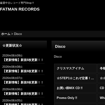
厳選中古レコード専門Shop !!
FATMAN RECORDS
ホーム
>
Disco
☆更新状況☆
Disco
2026
08
09
年
月
日
Disco
【更新情報】新規8枚更新！！
2026
08
08
年
月
日
クリスマスアイテム
冬
【更新情報】新規8枚更新！！
2026
08
07
☆STEP1☆これぞ定番！！まずはここから！2000年代R&BフロアヒットBest 100 !!!
年
月
日
【更新情報】新規8枚更新！！
お買い得MIX CD !!
CD 
2026
08
06
年
月
日
【更新情報】新規8枚更新！！
Promo Only !!
Whi
2026
08
05
年
月
日
【更新情報】新規8枚更新！！