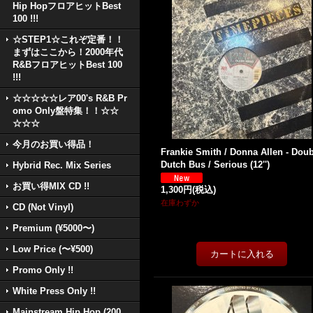
Hip HopフロアヒットBest
100 !!!
☆STEP1☆これぞ定番！！
まずはここから！2000年代
R&BフロアヒットBest 100
!!!
☆☆☆☆☆レア00's R&B Pr
omo Only盤特集！！☆☆
☆☆☆
今月のお買い得品！
Frankie Smith / Donna Allen - Dou
Dutch Bus / Serious (12'')
Hybrid Rec. Mix Series
お買い得MIX CD !!
1,300円
(税込)
在庫わずか
CD (Not Vinyl)
Premium (¥5000〜)
Low Price (〜¥500)
Promo Only !!
White Press Only !!
Mainstream Hip Hop (200