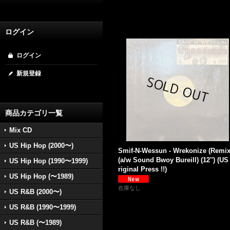
ログイン
ログイン
新規登録
商品カテゴリ一覧
Mix CD
US Hip Hop (2000〜)
Smif-N-Wessun - Wrekonize (Remix
(a/w Sound Bwoy Bureill) (12'') (US
US Hip Hop (1990〜1999)
riginal Press !!)
US Hip Hop (〜1989)
在庫なし
US R&B (2000〜)
US R&B (1990〜1999)
US R&B (〜1989)