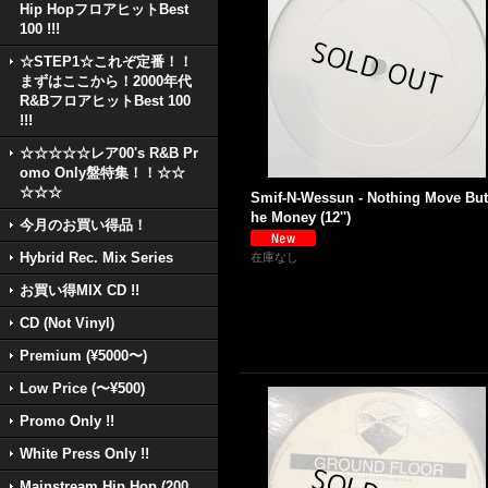
Hip HopフロアヒットBest
100 !!!
☆STEP1☆これぞ定番！！
まずはここから！2000年代
R&BフロアヒットBest 100
!!!
☆☆☆☆☆レア00's R&B Pr
omo Only盤特集！！☆☆
☆☆☆
Smif-N-Wessun - Nothing Move But
he Money (12'')
今月のお買い得品！
Hybrid Rec. Mix Series
在庫なし
お買い得MIX CD !!
CD (Not Vinyl)
Premium (¥5000〜)
Low Price (〜¥500)
Promo Only !!
White Press Only !!
Mainstream Hip Hop (200