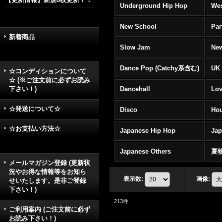
Underground Hip Hop
Wes
New School
Par
新着商品
Slow Jam
New
Dance Pop (Catchy系含む)
UK 
☆コンディションについて
☆ (※ご注文前に必ずお読み
下さい！)
Dancehall
Lov
☆発送について☆
Disco
Hou
☆お支払い方法☆
Japanese Hip Hop
Ja
Japanese Others
夏
メールマガジン登録 (更新状
況やお得な情報等をお知ら
表示数
:
画像
:
せいたします。是非ご登録
下さい！)
213
件
ご利用案内 (ご注文前に必ず
お読み下さい！)