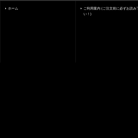
ホーム
ご利用案内 (ご注文前に必ずお読み
い！)