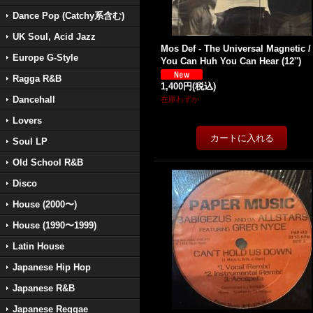
Dance Pop (Catchy系含む)
UK Soul, Acid Jazz
Mos Def - The Universal Magnetic / 
Europe G-Style
You Can Huh You Can Hear (12'')
Ragga R&B
1,400円
(税込)
Dancehall
在庫わずか
Lovers
Soul LP
Old School R&B
Disco
House (2000〜)
House (1990〜1999)
Latin House
Japanese Hip Hop
Japanese R&B
Japanese Reggae