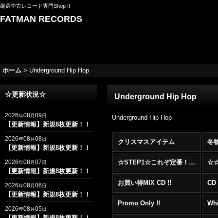
厳選中古レコード専門Shop !!
FATMAN RECORDS
ホーム
>
Underground Hip Hop
☆更新状況☆
Underground Hip Hop
2026
08
09
年
月
日
Underground Hip Hop
【更新情報】新規8枚更新！！
2026
08
08
年
月
日
クリスマスアイテム
冬
【更新情報】新規8枚更新！！
2026
08
07
☆STEP1☆これぞ定番！！まずはここから！2000年代R&BフロアヒットBest 100 !!!
年
月
日
【更新情報】新規8枚更新！！
お買い得MIX CD !!
CD 
2026
08
06
年
月
日
【更新情報】新規8枚更新！！
Promo Only !!
Whi
2026
08
05
年
月
日
【更新情報】新規8枚更新！！