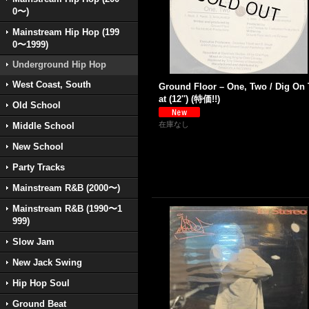
0〜)
Mainstream Hip Hop (199
0〜1999)
Underground Hip Hop
West Coast, South
Ground Floor – One, Two / Dig On
at (12'') (特価!!)
Old School
在庫なし
Middle School
New School
Party Tracks
Mainstream R&B (2000〜)
Mainstream R&B (1990〜1
999)
Slow Jam
New Jack Swing
Hip Hop Soul
Ground Beat