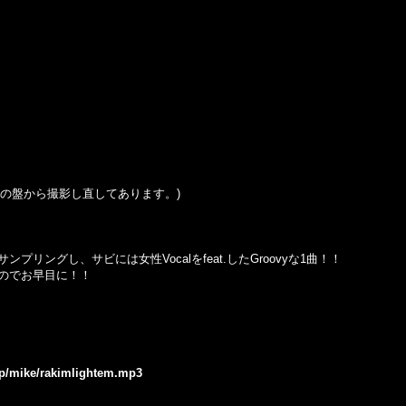
の盤から撮影し直してあります。
)
Hotel」をサンプリングし、サビには女性Vocalをfeat.したGroovyな1曲！！
のでお早目に！！
.jp/mike/rakimlightem.mp3