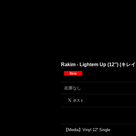
Rakim - Lightem Up (12'') (キ
在庫なし
【Media】Vinyl 12'' Single