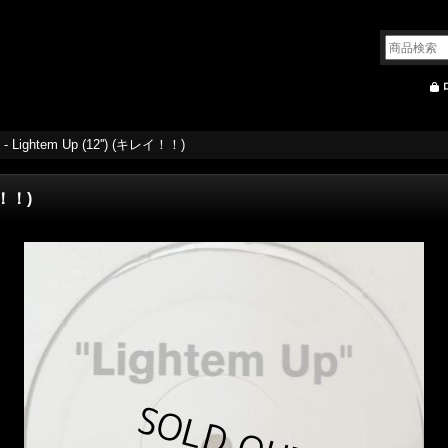
 - Lightem Up (12'') (キレイ！！)
イ！！)