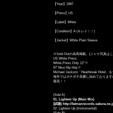
【Year】1997
【Press】US
【Label】White
【Condition】A (キレイ！！)
【Jacket】White Plain Sleeve
※Sold Out
の為再掲載。
(
ジャケ写真はこ
US White Press.
White Press Only 12'' !!
97' Nice Hip Hop !!
Michael Jacksnn「Heartbreak 
海外ではボチボチ高騰し始めております
最高！！
(Side A)
01. Lightem Up (Main Mix)
(試聴)
http://fatmanrecords.sakura.ne
02.
Lightem Up (Instrumental)
(Side B)