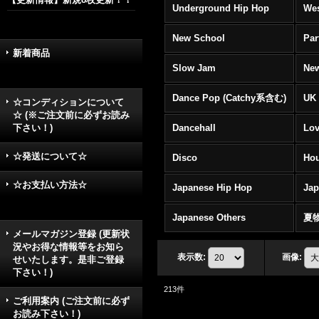
Underground Hip Hop
Wes
New School
Par
新着商品
Slow Jam
New
Dance Pop (Catchy系含む)
UK 
☆コンディションについて
☆ (※ご注文前に必ずお読み
下さい！)
Dancehall
Lov
☆発送について☆
Disco
Hou
☆お支払い方法☆
Japanese Hip Hop
Ja
Japanese Others
夏
メールマガジン登録 (更新状
況やお得な情報等をお知ら
表示数
:
画像
:
せいたします。是非ご登録
下さい！)
213
件
ご利用案内 (ご注文前に必ず
お読み下さい！)