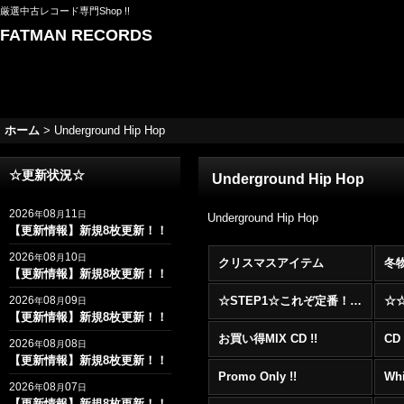
厳選中古レコード専門Shop !!
FATMAN RECORDS
ホーム
>
Underground Hip Hop
☆更新状況☆
Underground Hip Hop
2026
08
11
年
月
日
Underground Hip Hop
【更新情報】新規8枚更新！！
2026
08
10
年
月
日
クリスマスアイテム
冬
【更新情報】新規8枚更新！！
2026
08
09
☆STEP1☆これぞ定番！！まずはここから！2000年代R&BフロアヒットBest 100 !!!
年
月
日
【更新情報】新規8枚更新！！
お買い得MIX CD !!
CD 
2026
08
08
年
月
日
【更新情報】新規8枚更新！！
Promo Only !!
Whi
2026
08
07
年
月
日
【更新情報】新規8枚更新！！