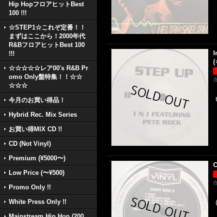
Hip HopフロアヒットBest
100 !!!
☆STEP1☆これぞ定番！！
まずはここから！2000年代
R&BフロアヒットBest 100
I
!!!
(
☆☆☆☆☆レア00's R&B Pr
omo Only盤特集！！☆☆
☆☆☆
今月のお買い得品！
Hybrid Rec. Mix Series
お買い得MIX CD !!
CD (Not Vinyl)
Premium (¥5000〜)
C
Low Price (〜¥500)
Promo Only !!
White Press Only !!
Mainstream Hip Hop (200