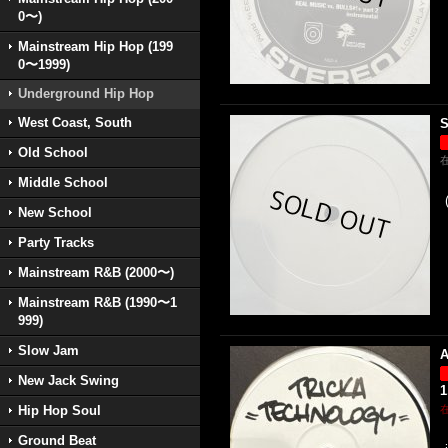
0〜)
Mainstream Hip Hop (199
0〜1999)
Underground Hip Hop
West Coast, South
S
Old School
Middle School
New School
Party Tracks
Mainstream R&B (2000〜)
Mainstream R&B (1990〜1
999)
Slow Jam
A
New Jack Swing
1
Hip Hop Soul
Ground Beat