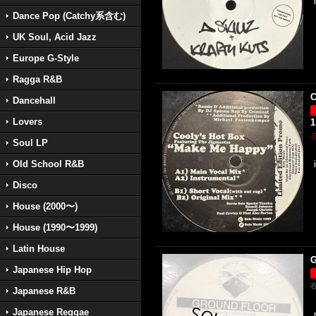
Dance Pop (Catchy系含む)
UK Soul, Acid Jazz
Europe G-Style
Ragga R&B
C
Dancehall
Lovers
1
Soul LP
Old School R&B
Disco
House (2000〜)
House (1990〜1999)
Latin House
G
Japanese Hip Hop
Japanese R&B
Japanese Reggae