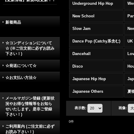
Underground Hip Hop
Wes
New School
Par
新着商品
Slow Jam
New
Dance Pop (Catchy系含む)
UK 
☆コンディションについて
☆ (※ご注文前に必ずお読み
下さい！)
Dancehall
Lov
☆発送について☆
Disco
Hou
☆お支払い方法☆
Japanese Hip Hop
Ja
Japanese Others
夏
メールマガジン登録 (更新状
況やお得な情報等をお知ら
表示数
:
画像
:
せいたします。是非ご登録
下さい！)
0
件
ご利用案内 (ご注文前に必ず
お読み下さい！)