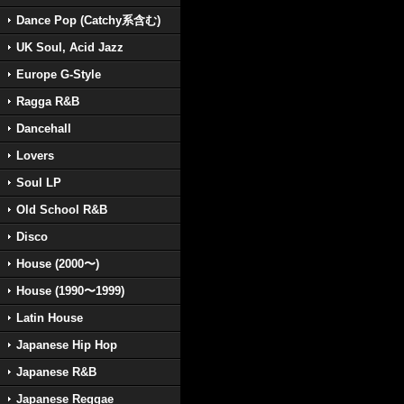
Dance Pop (Catchy系含む)
UK Soul, Acid Jazz
Europe G-Style
Ragga R&B
Dancehall
Lovers
Soul LP
Old School R&B
Disco
House (2000〜)
House (1990〜1999)
Latin House
Japanese Hip Hop
Japanese R&B
Japanese Reggae