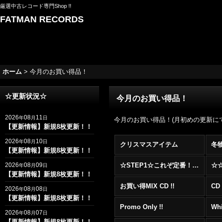
厳選中古レコード専門Shop !!
FATMAN RECORDS
ホーム
>
今月のお買い得品！
☆更新状況☆
今月のお買い得品！
2026
08
11
年
月
日
今月のお買い得品！(月初めの更新に
【更新情報】新規8枚更新！！
2026
08
10
年
月
日
クリスマスアイテム
冬
【更新情報】新規8枚更新！！
2026
08
09
☆STEP1☆これぞ定番！！まずはここから！2000年代R&BフロアヒットBest 100 !!!
年
月
日
【更新情報】新規8枚更新！！
お買い得MIX CD !!
CD 
2026
08
08
年
月
日
【更新情報】新規8枚更新！！
Promo Only !!
Whi
2026
08
07
年
月
日
【更新情報】新規8枚更新！！