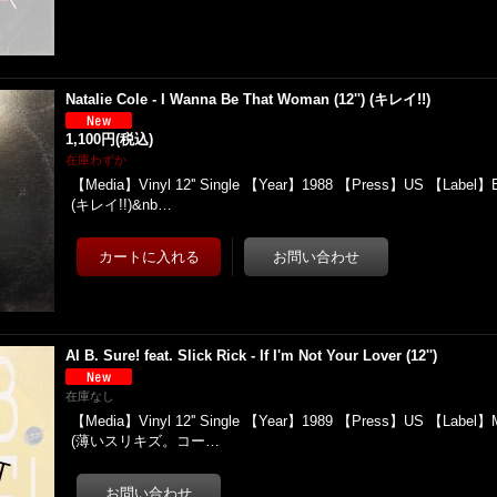
Natalie Cole - I Wanna Be That Woman (12'') (キレイ!!)
1,100円
(税込)
在庫わずか
【Media】Vinyl 12'' Single 【Year】1988 【Press】US 【Label】
(キレイ!!)&nb…
Al B. Sure! feat. Slick Rick - If I'm Not Your Lover (12'')
在庫なし
【Media】Vinyl 12'' Single 【Year】1989 【Press】US 【Label
(薄いスリキズ。コー…