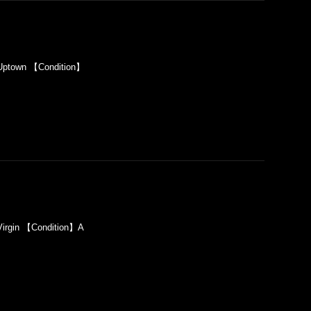
Uptown 【Condition】
irgin 【Condition】A