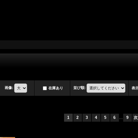
画像
:
並び順
:
在庫あり
表
1
2
3
4
5
6
...
9
次