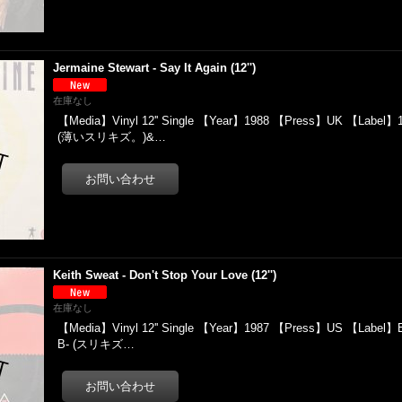
Jermaine Stewart - Say It Again (12'')
在庫なし
【Media】Vinyl 12'' Single 【Year】1988 【Press】UK 【Label】1
(薄いスリキズ。)&…
Keith Sweat - Don't Stop Your Love (12'')
在庫なし
【Media】Vinyl 12'' Single 【Year】1987 【Press】US 【Label】E
B- (スリキズ…