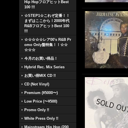
Hip HopフロアヒットBest
100 !!!
☆STEP1☆これぞ定番！！
まずはここから！2000年代
R&BフロアヒットBest 100
!!!
☆☆☆☆☆レア00's R&B Pr
omo Only盤特集！！☆☆
☆☆☆
今月のお買い得品！
Hybrid Rec. Mix Series
お買い得MIX CD !!
CD (Not Vinyl)
Premium (¥5000〜)
Low Price (〜¥500)
Promo Only !!
White Press Only !!
Mainstream Hip Hop (200