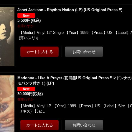
Janet Jackson - Rhythm Nation (LP) (US Original Press !!)
5,500円
(税込)
在庫わずか
【Media】Vinyl 12'' Single 【Year】1989 【Press】US 【Label
(薄いスリキ…
Madonna - Like A Prayer (初回盤US Original Press !
モパンフ付き！) (LP)
30,000円
(税込)
在庫わずか
【Media】Vinyl LP 【Year】1989 【Press】US 【Label】Sire 【
リキズ) 【Jac…