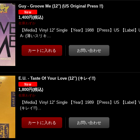
Guy - Groove Me (12'') (US Original Press !!)
1,400円
(税込)
在庫わずか
【Media】Vinyl 12'' Single 【Year】1988 【Press】US 【Label】
A- (薄いスリキ…
E.U. - Taste Of Your Love (12'') (キレイ!!)
1,800円
(税込)
在庫わずか
【Media】Vinyl 12'' Single 【Year】1989 【Press】US 【Label】V
(キレイ!!)…