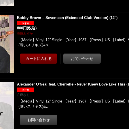
Bobby Brown – Seventeen (Extended Club Version) (12'')
800円
(税込)
在庫わずか
【Media】Vinyl 12'' Single 【Year】1987 【Press】US 【Label
(薄いスリキズ)&n…
Alexander O'Neal feat. Cherrelle - Never Knew Love Like This (1
在庫なし
【Media】Vinyl 12'' Single 【Year】1987 【Press】US 【Label】
(薄いスリキズ)&…