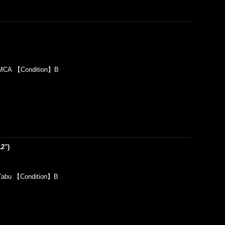
】MCA 【Condition】B
2'')
Tabu 【Condition】B