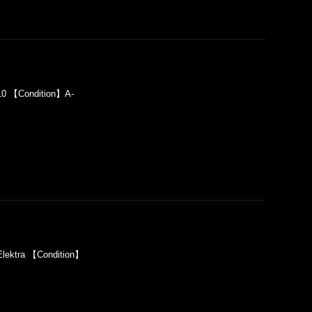
0 【Condition】A-
lektra 【Condition】