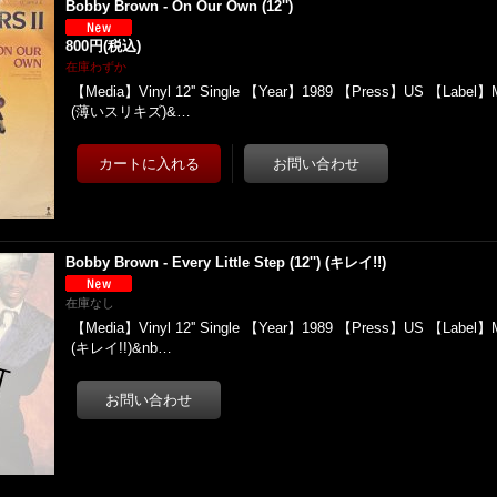
Bobby Brown - On Our Own (12'')
800円
(税込)
在庫わずか
【Media】Vinyl 12'' Single 【Year】1989 【Press】US 【Label】
(薄いスリキズ)&…
Bobby Brown - Every Little Step (12'') (キレイ!!)
在庫なし
【Media】Vinyl 12'' Single 【Year】1989 【Press】US 【Label
(キレイ!!)&nb…