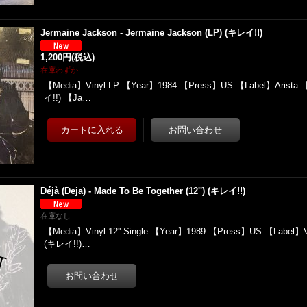
Jermaine Jackson - Jermaine Jackson (LP) (キレイ!!)
1,200円
(税込)
在庫わずか
【Media】Vinyl LP 【Year】1984 【Press】US 【Label】Arista 
イ!!) 【Ja…
Déjà (Deja) - Made To Be Together (12'') (キレイ!!)
在庫なし
【Media】Vinyl 12'' Single 【Year】1989 【Press】US 【Label】V
(キレイ!!)…