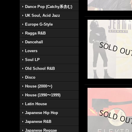
Dance Pop (Catchy系含む)
UK Soul, Acid Jazz
Europe G-Style
Ragga R&B
Dancehall
Lovers
Soul LP
Old School R&B
Disco
House (2000〜)
House (1990〜1999)
Latin House
Japanese Hip Hop
Japanese R&B
Japanese Reggae