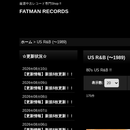
厳選中古レコード専門Shop !!
FATMAN RECORDS
ホーム
>
US R&B (〜1989)
☆更新状況☆
US R&B (〜1989)
2026
08
10
年
月
日
80's US R&B !!
【更新情報】新規8枚更新！！
2026
08
09
表示数
:
年
月
日
【更新情報】新規8枚更新！！
175
件
2026
08
08
年
月
日
【更新情報】新規8枚更新！！
2026
08
07
年
月
日
【更新情報】新規8枚更新！！
2026
08
06
年
月
日
【更新情報】新規8枚更新！！