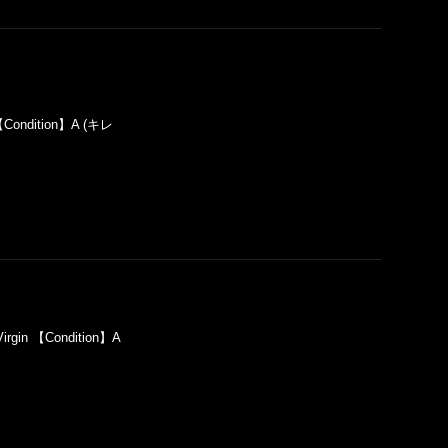
【Condition】A (キレ
irgin 【Condition】A